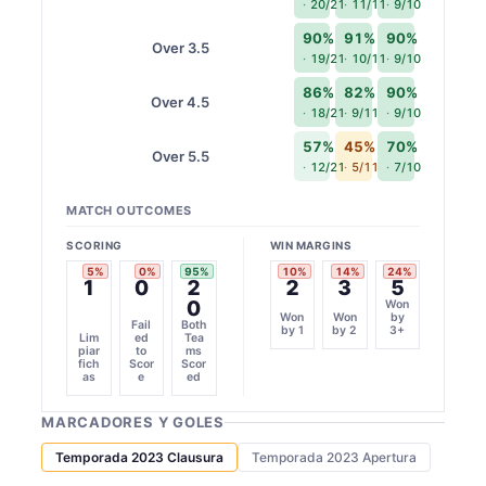
20/21
11/11
9/10
90%
91%
90%
Over 3.5
19/21
10/11
9/10
86%
82%
90%
Over 4.5
18/21
9/11
9/10
57%
45%
70%
Over 5.5
12/21
5/11
7/10
MATCH OUTCOMES
SCORING
WIN MARGINS
5%
0%
95%
10%
14%
24%
1
0
2
2
3
5
0
Won
Won
Won
by
Fail
Both
by 1
by 2
3+
Lim
ed
Tea
piar
to
ms
fich
Scor
Scor
as
e
ed
MARCADORES Y GOLES
Temporada 2023 Clausura
Temporada 2023 Apertura