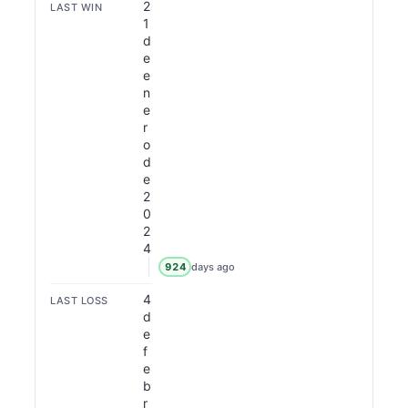
2
LAST WIN
1
d
e
e
n
e
r
o
d
e
2
0
2
4
924
days ago
4
LAST LOSS
d
e
f
e
b
r