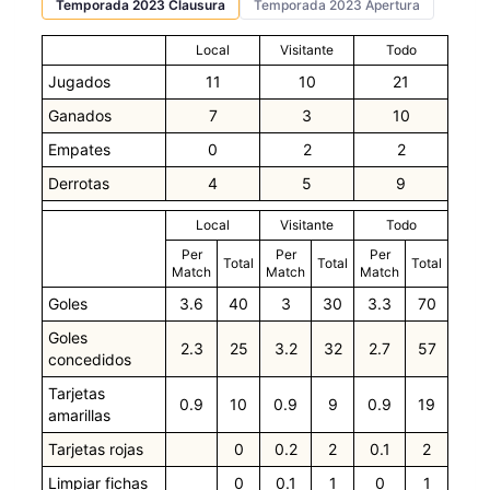
Temporada 2023 Clausura
Temporada 2023 Apertura
Local
Visitante
Todo
Jugados
11
10
21
Ganados
7
3
10
Empates
0
2
2
Derrotas
4
5
9
Local
Visitante
Todo
Per
Per
Per
Total
Total
Total
Match
Match
Match
Goles
3.6
40
3
30
3.3
70
Goles
2.3
25
3.2
32
2.7
57
concedidos
Tarjetas
0.9
10
0.9
9
0.9
19
amarillas
Tarjetas rojas
0
0.2
2
0.1
2
Limpiar fichas
0
0.1
1
0
1