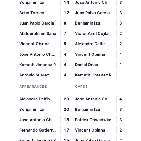
Benjamin Izu
14
Jose Antonio Choqueta
3
Brian Torrico
12
Juan Pablo Garcia
3
Juan Pablo Garcia
8
Benjamin Izu
3
Abdourahime Sane
7
Victor Ariel Cujilan
2
Vincent Obinna
5
Alejandro Delfin Choqueta
2
Jose Antonio Choqueta
4
Vincent Obinna
1
Kemeth Jimenez R
4
Daniel Orlas
1
Antonio Suarez
4
Kemeth Jimenez R
1
APPEARANCES
CARDS
Alejandro Delfin Choqueta
20
Jose Antonio Choqueta
4
Benjamin Izu
20
Benjamin Izu
3
Jose Antonio Choqueta
18
Patrick Onwadwke
3
Fernando Gutierrez
17
Vincent Obinna
2
Kemeth Jimenez R
15
Juan Pablo Garcia
2