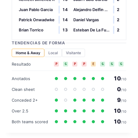
Juan Pablo Garcia
14
Alejandro Delfin Choqueta
2
Patrick Onwadwke
14
Daniel Vargas
2
Brian Torrico
13
Esteban De La Fuente
2
TENDENCIAS DE FORMA
Home & Away
Local
Visitante
Resultado
P
G
P
P
E
G
G
G
P
10
Anotados
/10
0
Clean sheet
/10
9
Conceded 2+
/10
10
Over 2.5
/10
10
Both teams scored
/10