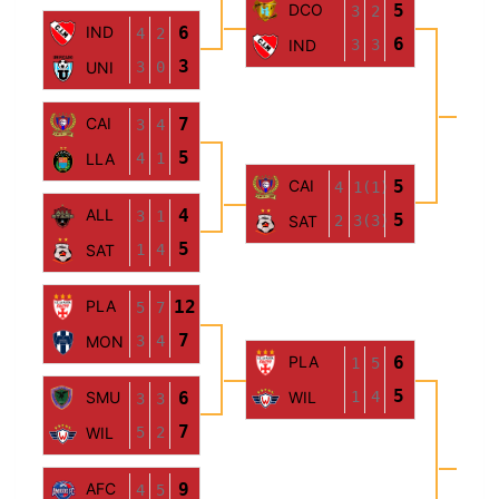
DCO
5
3
2
IND
6
4
2
6
3
3
IND
3
3
0
UNI
CAI
7
3
4
5
4
1
LLA
CAI
5
4
1(1)
ALL
4
3
1
5
2
3(3)
SAT
5
1
4
SAT
PLA
12
5
7
7
3
4
MON
PLA
6
1
5
5
1
4
SMU
6
WIL
3
3
7
5
2
WIL
PL
AF
AFC
9
4
5