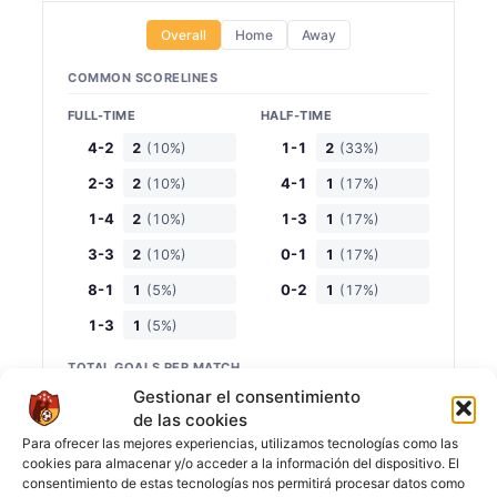
Overall
Home
Away
COMMON SCORELINES
FULL-TIME
HALF-TIME
4-2
1-1
2
(10%)
2
(33%)
2-3
4-1
2
(10%)
1
(17%)
1-4
1-3
2
(10%)
1
(17%)
3-3
0-1
2
(10%)
1
(17%)
8-1
0-2
1
(5%)
1
(17%)
1-3
1
(5%)
TOTAL GOALS PER MATCH
Gestionar el consentimiento
FULL-TIME
HALF-TIME
de las cookies
5
2
6
(29%)
3
(50%)
Para ofrecer las mejores experiencias, utilizamos tecnologías como las
cookies para almacenar y/o acceder a la información del dispositivo. El
6
5
5
(24%)
1
(17%)
consentimiento de estas tecnologías nos permitirá procesar datos como