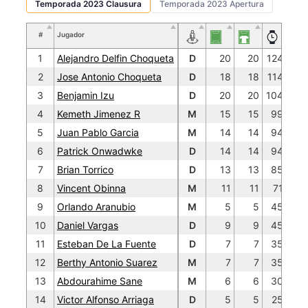
Temporada 2023 Clausura
Temporada 2023 Apertura
#
Jugador
1
Alejandro Delfin Choqueta
D
20
20
1245
2
Jose Antonio Choqueta
D
18
18
1145
3
Benjamin Izu
D
20
20
1040
4
Kemeth Jimenez R
M
15
15
995
5
Juan Pablo Garcia
M
14
14
945
6
Patrick Onwadwke
D
14
14
945
7
Brian Torrico
D
13
13
855
8
Vincent Obinna
M
11
11
710
9
Orlando Aranubio
M
5
5
455
10
Daniel Vargas
D
9
9
450
11
Esteban De La Fuente
D
7
7
350
12
Berthy Antonio Suarez
M
7
7
350
13
Abdourahime Sane
M
6
6
300
14
Victor Alfonso Arriaga
D
5
5
250