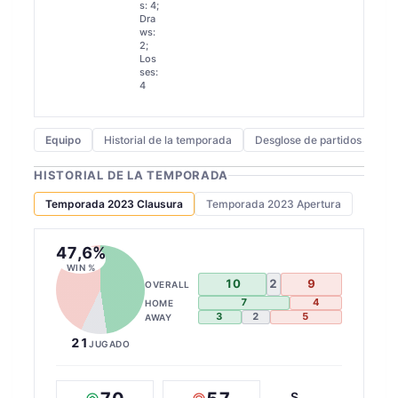
s: 4;
Dra
ws:
2;
Los
ses:
4
Equipo
Historial de la temporada
Desglose de partidos y gole
HISTORIAL DE LA TEMPORADA
Temporada 2023 Clausura
Temporada 2023 Apertura
47,6%
WIN %
10
2
9
OVERALL
7
4
HOME
3
2
5
AWAY
21
JUGADO
S