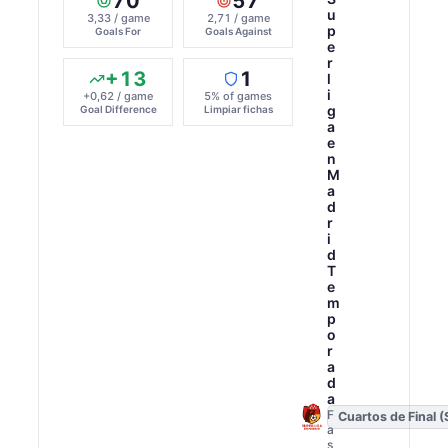
70
57
u
3,33 / game
2,71 / game
p
Goals For
Goals Against
e
r
+13
1
l
i
+0,62 / game
5% of games
g
Goal Difference
Limpiar fichas
a
e
n
M
a
d
r
i
d
T
e
m
p
o
r
a
d
a
F
Cuartos de Final (
a
s