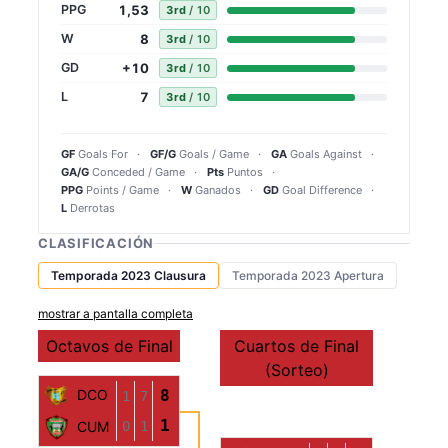
1,53
PPG
3rd
/ 10
8
W
3rd
/ 10
+10
GD
3rd
/ 10
7
L
3rd
/ 10
GF
Goals For
GF/G
Goals / Game
GA
Goals Against
GA/G
Conceded / Game
Pts
Puntos
PPG
Points / Game
W
Ganados
GD
Goal Difference
L
Derrotas
CLASIFICACIÓN
Temporada 2023 Clausura
Temporada 2023 Apertura
mostrar a pantalla completa
Octavos de Final
Cuartos de Final
Se
(Sorteo)
(
DCO
8
1
7
1
0
1
CUM