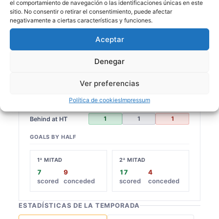
el comportamiento de navegación o las identificaciones únicas en este
7
4
3
(14%)
1
(17%)
sitio. No consentir o retirar el consentimiento, puede afectar
negativamente a ciertas características y funciones.
9
1
2
(10%)
1
(17%)
4
1
(5%)
Aceptar
2
1
(5%)
Denegar
HALF-TIME TO FULL-TIME
Ver preferencias
1
Leading at HT
Política de cookies
Impressum
1
1
Level at HT
1
1
1
Behind at HT
GOALS BY HALF
1ª MITAD
2ª MITAD
7
9
17
4
scored
conceded
scored
conceded
ESTADÍSTICAS DE LA TEMPORADA