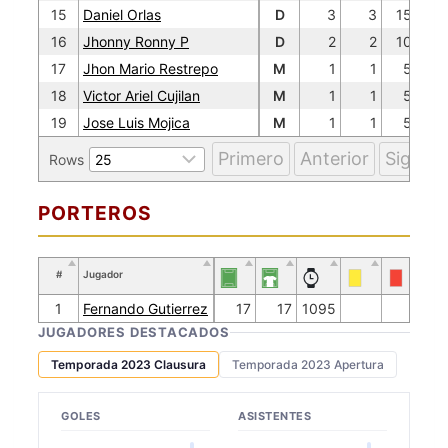
15
Daniel Orlas
D
3
3
150
16
Jhonny Ronny P
D
2
2
100
17
Jhon Mario Restrepo
M
1
1
50
18
Victor Ariel Cujilan
M
1
1
50
19
Jose Luis Mojica
M
1
1
50
Primero
Anterior
Siguien
Rows
PORTEROS
#
Jugador
1
Fernando Gutierrez
17
17
1095
JUGADORES DESTACADOS
Temporada 2023 Clausura
Temporada 2023 Apertura
GOLES
ASISTENTES