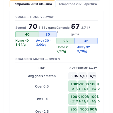
Temporada 2023 Clausura
Temporada 2023 Apertura
GOALS — HOME VS AWAY
70
57
Scored
3,33 / game
Concede
2,71 /
d
40
30
game
Home 40 ·
Away 30 ·
25
32
3,64/g
3,00/g
Home 25 ·
Away 32 ·
2,27/g
3,20/g
GOALS PER MATCH — OVER %
LINE
OVERALL
HOME
AWAY
Avg goals / match
6,05
5,91
6,20
100%
100%
100%
Over 0.5
21/21
11/11
10/10
100%
100%
100%
Over 1.5
21/21
11/11
10/10
95%
100%
90%
Over 2.5