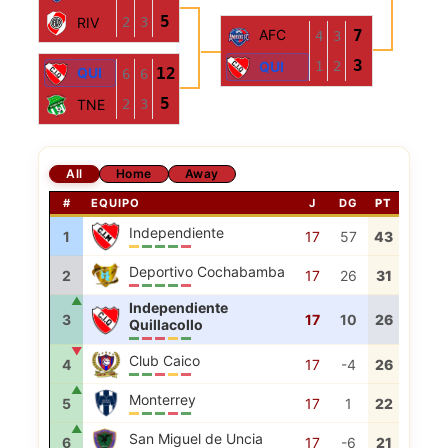
5
2
3
RIV
AFC
7
4
3
3
1
2
QUI
QUI
12
6
6
5
2
3
TNE
All
Home
Away
#
EQUIPO
J
DG
PT
Independiente
1
17
57
43
Deportivo Cochabamba
2
17
26
31
▲
Independiente
3
17
10
26
Quillacollo
▼
Club Caico
4
17
-4
26
▲
Monterrey
5
17
1
22
▲
San Miguel de Uncia
6
17
-6
21