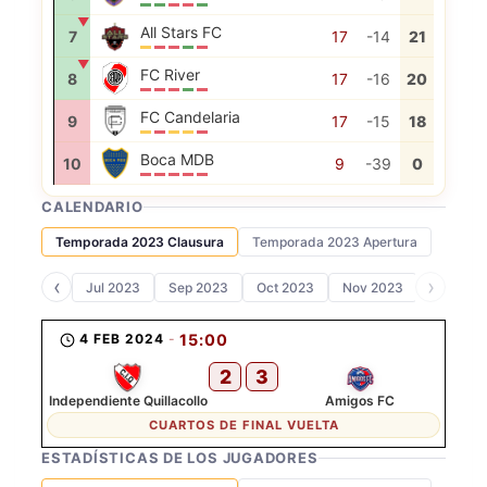
▼
All Stars FC
7
17
-14
21
▼
FC River
8
17
-16
20
FC Candelaria
9
17
-15
18
Boca MDB
10
9
-39
0
CALENDARIO
Temporada 2023 Clausura
Temporada 2023 Apertura
‹
›
Jul 2023
Sep 2023
Oct 2023
Nov 2023
Dic 202
4 FEB 2024
-
15:00
2
3
Independiente Quillacollo
Amigos FC
CUARTOS DE FINAL VUELTA
ESTADÍSTICAS DE LOS JUGADORES