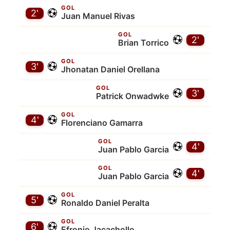
GOL
2'
Juan Manuel Rivas
GOL
2'
Brian Torrico
GOL
3'
Jhonatan Daniel Orellana
GOL
3'
Patrick Onwadwke
GOL
4'
Florenciano Gamarra
GOL
4'
Juan Pablo Garcia
GOL
4'
Juan Pablo Garcia
GOL
5'
Ronaldo Daniel Peralta
GOL
6'
Efronio Jacachollo