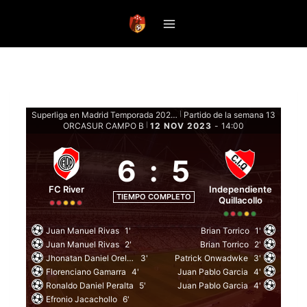
Saltar
al
contenido
Superliga en Madrid Temporada 2023 Clausura - Fase de grupos
Partido de la semana 13
|
ORCASUR CAMPO B
12 NOV 2023
-
14:00
|
6
:
5
FC River
Independiente
TIEMPO COMPLETO
Quillacollo
Juan Manuel Rivas
1'
Brian Torrico
1'
Juan Manuel Rivas
2'
Brian Torrico
2'
Jhonatan Daniel Orellana
3'
Patrick Onwadwke
3'
Florenciano Gamarra
4'
Juan Pablo Garcia
4'
Ronaldo Daniel Peralta
5'
Juan Pablo Garcia
4'
Efronio Jacachollo
6'