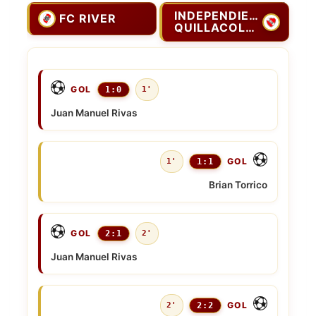
INDEPENDIENTE
FC RIVER
QUILLACOLLO
GOL
1:0
1'
Juan Manuel Rivas
GOL
1'
1:1
Brian Torrico
GOL
2:1
2'
Juan Manuel Rivas
GOL
2'
2:2