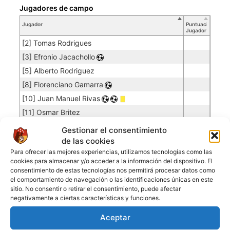
Jugadores de campo
Jugador
Puntuación
Jugador
[2] Tomas Rodrigues
[3] Efronio Jacachollo
[5] Alberto Rodriguez
[8] Florenciano Gamarra
[10] Juan Manuel Rivas
[11] Osmar Britez
[14] Jhonatan Daniel Orellana
Gestionar el consentimiento
[15] Ronaldo Daniel Peralta
de las cookies
Para ofrecer las mejores experiencias, utilizamos tecnologías como las
[16] Jhon Deyvid Orellana
cookies para almacenar y/o acceder a la información del dispositivo. El
[17] Jhostin William
consentimiento de estas tecnologías nos permitirá procesar datos como
el comportamiento de navegación o las identificaciones únicas en este
sitio. No consentir o retirar el consentimiento, puede afectar
negativamente a ciertas características y funciones.
INDEPENDIENTE QUILLACOLLO
Aceptar
Porteros