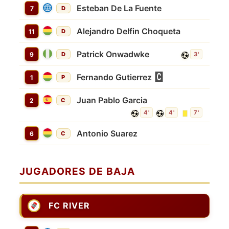
Esteban De La Fuente
7
D
Alejandro Delfin Choqueta
11
D
Patrick Onwadwke
9
D
3'
Fernando Gutierrez
1
P
Juan Pablo Garcia
2
C
4'
4'
7'
Antonio Suarez
6
C
JUGADORES DE BAJA
FC RIVER