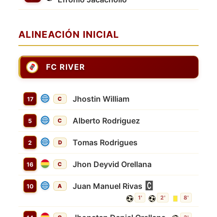
ALINEACIÓN INICIAL
FC RIVER
Jhostin William
17
C
Alberto Rodriguez
5
C
Tomas Rodrigues
2
D
Jhon Deyvid Orellana
16
C
Juan Manuel Rivas
10
A
1'
2'
8'