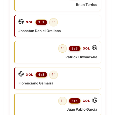
Brian Torrico
GOL
3:2
3'
Jhonatan Daniel Orellana
GOL
3'
3:3
Patrick Onwadwke
GOL
4:3
4'
Florenciano Gamarra
GOL
4'
4:4
Juan Pablo Garcia