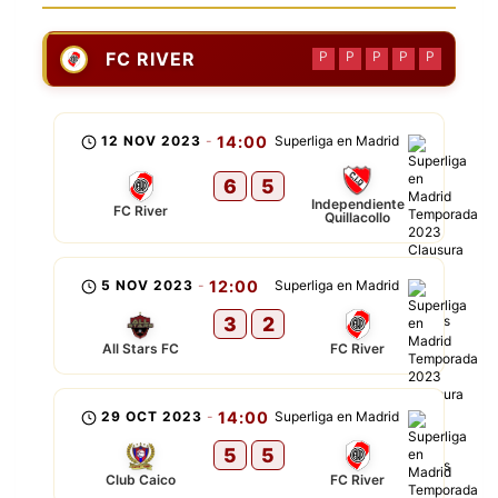
FC RIVER
P
P
P
P
P
12 NOV 2023
-
14:00
Superliga en Madrid
6
5
Independiente
FC River
Quillacollo
5 NOV 2023
-
12:00
Superliga en Madrid
3
2
All Stars FC
FC River
29 OCT 2023
-
14:00
Superliga en Madrid
5
5
Club Caico
FC River