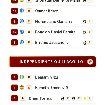
Jhonatan Daniel Orellana
14
C
3'
Osmar Britez
11
C
Florenciano Gamarra
8
C
4'
Ronaldo Daniel Peralta
15
C
5'
Efronio Jacachollo
3
D
6'
INDEPENDIENTE QUILLACOLLO
Benjamin Izu
8
D
Kemeth Jimenez R
5
C
Brian Torrico
3
A
1'
2'
6'