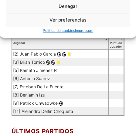
Denegar
Jugador
Puntuación
Promedio
Goles
Partidos
Jugador
Po
Concedidos
Jugador
PO
Ver preferencias
[1] Fernando Gutierrez
0.12
6
50
Política de cookies
Impressum
Jugadores de campo
Jugador
Puntuación
Jugador
[2] Juan Pablo Garcia
[3] Brian Torrico
[5] Kemeth Jimenez R
[6] Antonio Suarez
[7] Esteban De La Fuente
[8] Benjamin Izu
[9] Patrick Onwadwke
[11] Alejandro Delfin Choqueta
ÚLTIMOS PARTIDOS