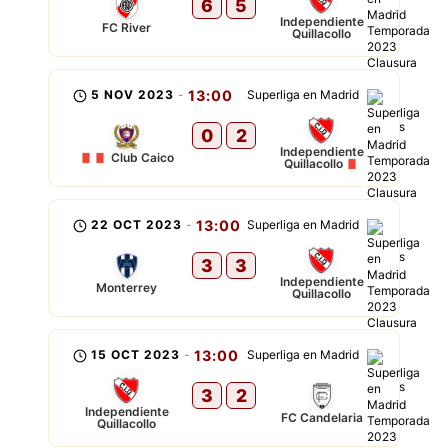
6
5
Independiente
FC River
Quillacollo
5 NOV 2023
-
13:00
Superliga en Madrid
0
2
Independiente
Club Caico
Quillacollo
22 OCT 2023
-
13:00
Superliga en Madrid
3
3
Independiente
Monterrey
Quillacollo
15 OCT 2023
-
13:00
Superliga en Madrid
3
2
Independiente
FC Candelaria
Quillacollo