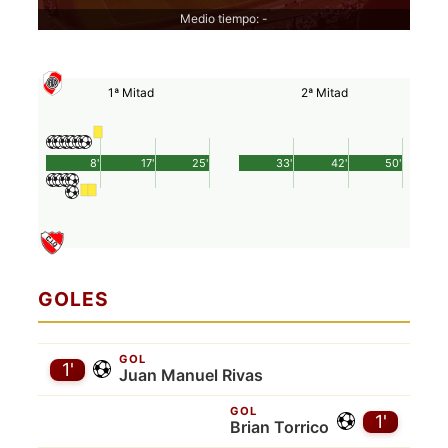
Medio tiempo: -
1ª Mitad
2ª Mitad
8'
17'
25'
33'
42'
50'
GOLES
GOL
1'
Juan Manuel Rivas
GOL
1'
Brian Torrico