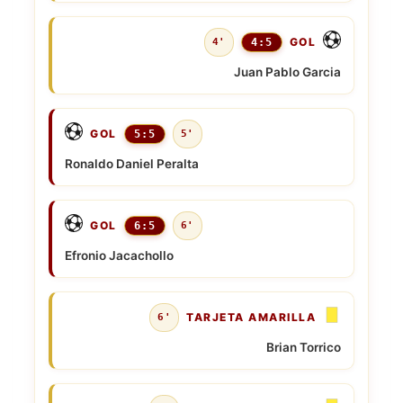
GOL
4'
4:5
Juan Pablo Garcia
GOL
5:5
5'
Ronaldo Daniel Peralta
GOL
6:5
6'
Efronio Jacachollo
TARJETA AMARILLA
6'
Brian Torrico