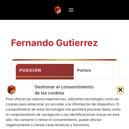
Saltar
al
contenido
Fernando Gutierrez
POSICIÓN
Portero
FC
CLUB ACTUAL
Gestionar el consentimiento
Candelaria
de las cookies
NACIONALIDAD
Para ofrecer las mejores experiencias, utilizamos tecnologías como las
cookies para almacenar y/o acceder a la información del dispositivo. El
consentimiento de estas tecnologías nos permitirá procesar datos como
12 de agosto de
el comportamiento de navegación o las identificaciones únicas en este
FECHA DE NACIMIENTO
2006
sitio. No consentir o retirar el consentimiento, puede afectar
negativamente a ciertas características y funciones.