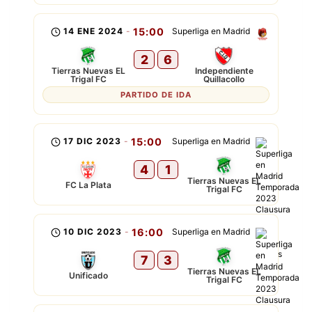
14 ENE 2024
-
15:00
Superliga en Madrid
2
6
Tierras Nuevas EL
Independiente
Trigal FC
Quillacollo
PARTIDO DE IDA
17 DIC 2023
-
15:00
Superliga en Madrid
4
1
Tierras Nuevas EL
FC La Plata
Trigal FC
10 DIC 2023
-
16:00
Superliga en Madrid
7
3
Tierras Nuevas EL
Unificado
Trigal FC