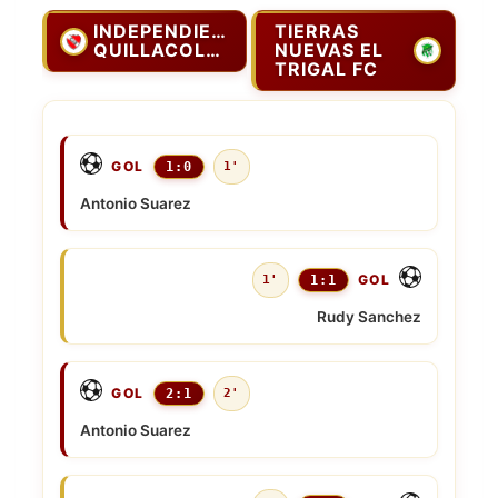
INDEPENDIENTE
TIERRAS
QUILLACOLLO
NUEVAS EL
TRIGAL FC
GOL
1:0
1'
Antonio Suarez
GOL
1'
1:1
Rudy Sanchez
GOL
2:1
2'
Antonio Suarez