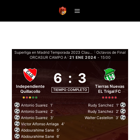
Saltar
al
contenido
Superliga en Madrid Temporada 2023 Clausura - Eliminatorias
Octavos de Final
|
ORCASUR CAMPO A
21 ENE 2024
-
15:00
|
6
:
3
Independiente
Tierras Nuevas
TIEMPO COMPLETO
Quillacollo
EL Trigal FC
Antonio Suarez
1'
Rudy Sanchez
1'
Antonio Suarez
2'
Rudy Sanchez
2'
Antonio Suarez
3'
Walter Castellon
3'
Victor Alfonso Arriaga
4'
Abdourahime Sane
5'
Abdourahime Sane
6'