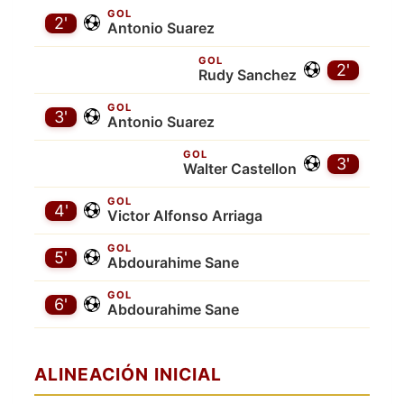
GOL
2'
Antonio Suarez
GOL
2'
Rudy Sanchez
GOL
3'
Antonio Suarez
GOL
3'
Walter Castellon
GOL
4'
Victor Alfonso Arriaga
GOL
5'
Abdourahime Sane
GOL
6'
Abdourahime Sane
ALINEACIÓN INICIAL