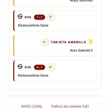
Rudy Sanchez
GOL
5:3
5'
Abdourahime Sane
TARJETA AMARILLA
5'
Alex Gabriel C
GOL
6:3
6'
Abdourahime Sane
AVISO LEGAL
Política de cookies (UE)