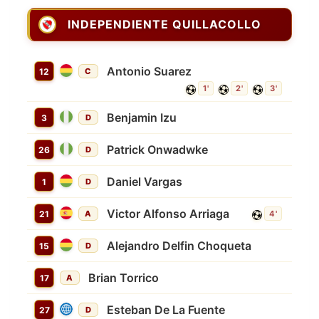
INDEPENDIENTE QUILLACOLLO
Antonio Suarez
12
C
1'
2'
3'
Benjamin Izu
3
D
Patrick Onwadwke
26
D
Daniel Vargas
1
D
Victor Alfonso Arriaga
21
A
4'
Alejandro Delfin Choqueta
15
D
Brian Torrico
17
A
Esteban De La Fuente
27
D