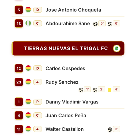
Jose Antonio Choqueta
5
D
Abdourahime Sane
13
C
5'
6'
TIERRAS NUEVAS EL TRIGAL FC
Carlos Cespedes
12
D
Rudy Sanchez
23
A
1'
2'
4'
Danny Vladimir Vargas
1
P
Juan Carlos Peña
4
C
Walter Castellon
11
A
3'