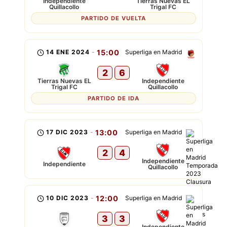
Independiente
Tierras Nuevas EL
Quillacollo
Trigal FC
PARTIDO DE VUELTA
14 ENE 2024
-
15:00
Superliga en Madrid
2
6
Tierras Nuevas EL
Independiente
Trigal FC
Quillacollo
PARTIDO DE IDA
17 DIC 2023
-
13:00
Superliga en Madrid
2
4
Independiente
Independiente
Quillacollo
10 DIC 2023
-
12:00
Superliga en Madrid
3
3
Independiente