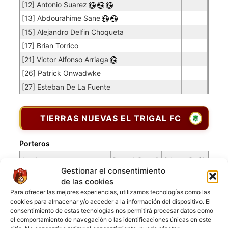
[12] Antonio Suarez
[13] Abdourahime Sane
[15] Alejandro Delfin Choqueta
[17] Brian Torrico
[21] Victor Alfonso Arriaga
[26] Patrick Onwadwke
[27] Esteban De La Fuente
TIERRAS NUEVAS EL TRIGAL FC
Porteros
Jugador
Puntuación
Promedio
Goles
Partidos
Jugador
Po
Concedidos
Jugador
Gestionar el consentimiento
PO
de las cookies
[1] Danny Vladimir Vargas
0.12
6
50
Para ofrecer las mejores experiencias, utilizamos tecnologías como las
cookies para almacenar y/o acceder a la información del dispositivo. El
Jugadores de campo
consentimiento de estas tecnologías nos permitirá procesar datos como
el comportamiento de navegación o las identificaciones únicas en este
Jugador
Puntuación
Jugador