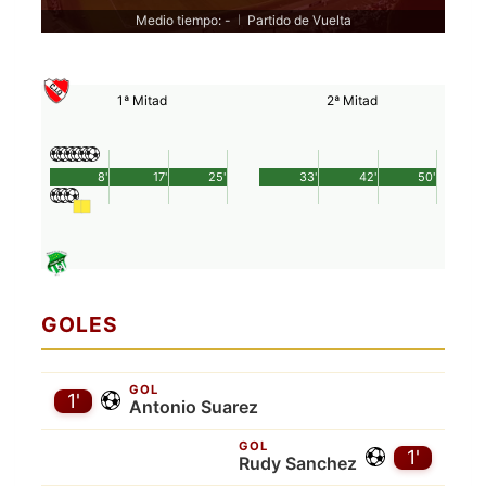
Medio tiempo: -
Partido de Vuelta
|
1ª Mitad
2ª Mitad
8'
17'
25'
33'
42'
50'
GOLES
GOL
1'
Antonio Suarez
GOL
1'
Rudy Sanchez