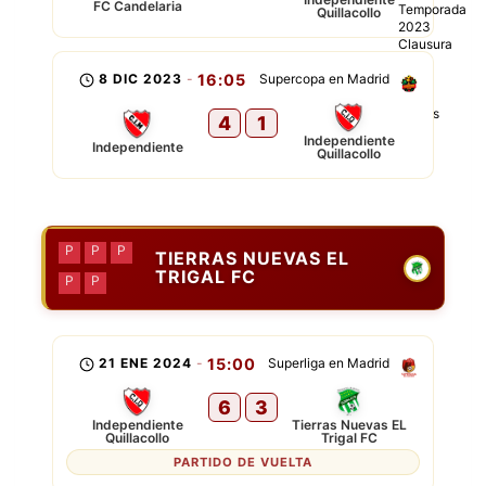
FC Candelaria
Quillacollo
8 DIC 2023
-
16:05
Supercopa en Madrid
4
1
Independiente
Independiente
Quillacollo
P
P
P
TIERRAS NUEVAS EL
TRIGAL FC
P
P
21 ENE 2024
-
15:00
Superliga en Madrid
6
3
Independiente
Tierras Nuevas EL
Quillacollo
Trigal FC
PARTIDO DE VUELTA