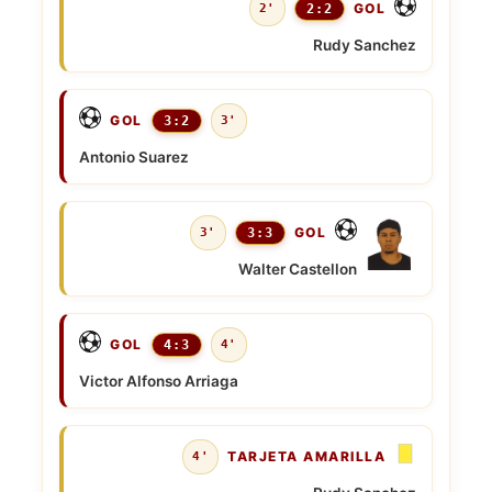
GOL
2'
2:2
Rudy Sanchez
GOL
3:2
3'
Antonio Suarez
GOL
3'
3:3
Walter Castellon
GOL
4:3
4'
Victor Alfonso Arriaga
TARJETA AMARILLA
4'