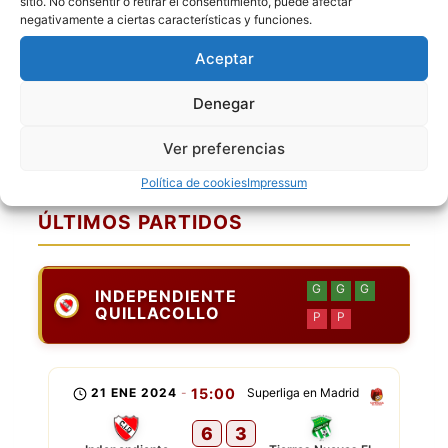
sitio. No consentir o retirar el consentimiento, puede afectar
negativamente a ciertas características y funciones.
[4] Juan Carlos Peña
[10] Alex Gabriel C
Aceptar
[11] Walter Castellon
Denegar
[12] Carlos Cespedes
[22] Gabriel Perez Gago
Ver preferencias
[23] Rudy Sanchez
Política de cookies
Impressum
ÚLTIMOS PARTIDOS
G
G
G
INDEPENDIENTE
QUILLACOLLO
P
P
21 ENE 2024
-
15:00
Superliga en Madrid
6
3