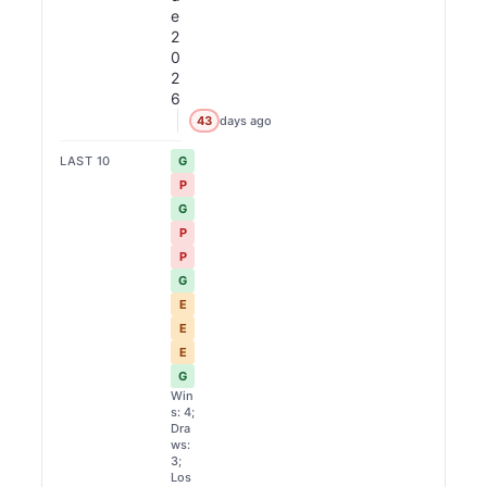
e
2
0
2
6
43
days ago
LAST 10
G
P
G
P
P
G
E
E
E
G
Win
s: 4;
Dra
ws:
3;
Los