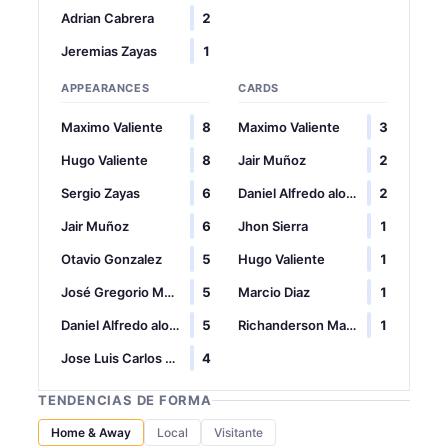
Adrian Cabrera
2
Jeremias Zayas
1
APPEARANCES
CARDS
Maximo Valiente
8
Maximo Valiente
3
Hugo Valiente
8
Jair Muñoz
2
Sergio Zayas
6
Daniel Alfredo alonso
2
Jair Muñoz
6
Jhon Sierra
1
Otavio Gonzalez
5
Hugo Valiente
1
José Gregorio Montaño
5
Marcio Diaz
1
Daniel Alfredo alonso
5
Richanderson Manuel carballo nadales
1
Jose Luis Carlos Pinedo
4
TENDENCIAS DE FORMA
Home & Away
Local
Visitante