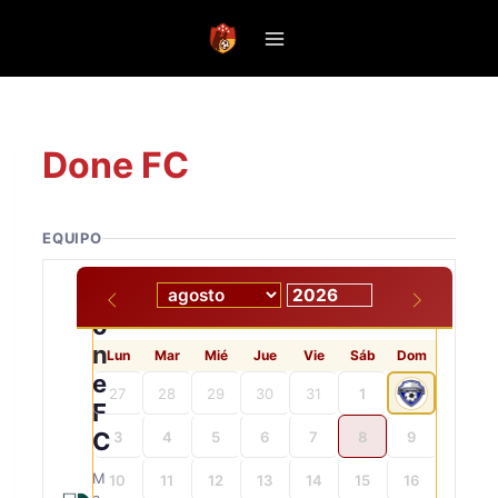
Saltar
al
contenido
Done FC
EQUIPO
D
o
n
Lun
Mar
Mié
Jue
Vie
Sáb
Dom
e
27
28
29
30
31
1
F
C
3
4
5
6
7
8
9
M
10
11
12
13
14
15
16