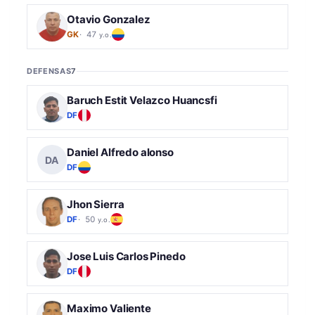
Otavio Gonzalez
GK
47
y.o.
DEFENSAS
7
Baruch Estit Velazco Huancsfi
DF
Daniel Alfredo alonso
DA
DF
Jhon Sierra
DF
50
y.o.
Jose Luis Carlos Pinedo
DF
Maximo Valiente