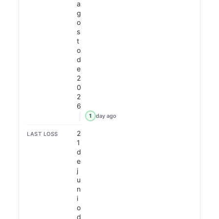
a
g
o
s
t
o
d
e
2
0
2
6
1
day ago
2
LAST LOSS
1
d
e
j
u
n
i
o
d