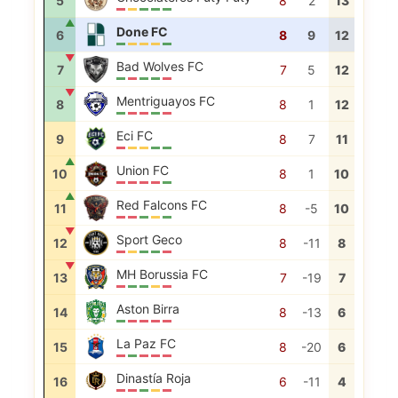
5
8
2
13
▲
Done FC
6
8
9
12
▼
Bad Wolves FC
7
7
5
12
▼
Mentriguayos FC
8
8
1
12
Eci FC
9
8
7
11
▲
Union FC
10
8
1
10
▲
Red Falcons FC
11
8
-5
10
▼
Sport Geco
12
8
-11
8
▼
MH Borussia FC
13
7
-19
7
Aston Birra
14
8
-13
6
La Paz FC
15
8
-20
6
Dinastía Roja
16
6
-11
4