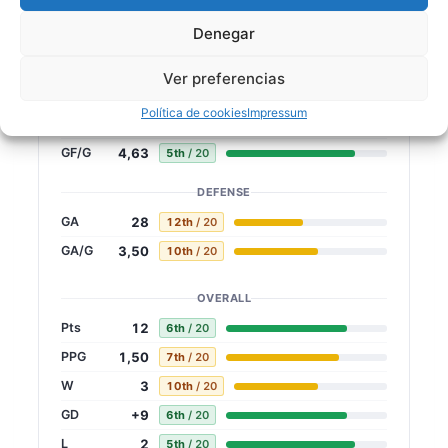
Superliga en Madrid Temporada 2026
20 teams
Clausura
Denegar
Calculated from the standing table
Ver preferencias
ATTACK
Política de cookies
Impressum
37
GF
4th
/ 20
4,63
GF/G
5th
/ 20
DEFENSE
28
GA
12th
/ 20
3,50
GA/G
10th
/ 20
OVERALL
12
Pts
6th
/ 20
1,50
PPG
7th
/ 20
3
W
10th
/ 20
+9
GD
6th
/ 20
2
L
5th
/ 20