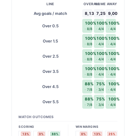
LINE
OVERALL
HOME
AWAY
Avg goals / match
8,13
7,25
9,00
100%
100%
100%
Over 0.5
8/8
4/4
4/4
100%
100%
100%
Over 1.5
8/8
4/4
4/4
100%
100%
100%
Over 2.5
8/8
4/4
4/4
100%
100%
100%
Over 3.5
8/8
4/4
4/4
88%
75%
100%
Over 4.5
7/8
3/4
4/4
88%
75%
100%
Over 5.5
7/8
3/4
4/4
MATCH OUTCOMES
SCORING
WIN MARGINS
13%
0%
88%
0%
13%
25%