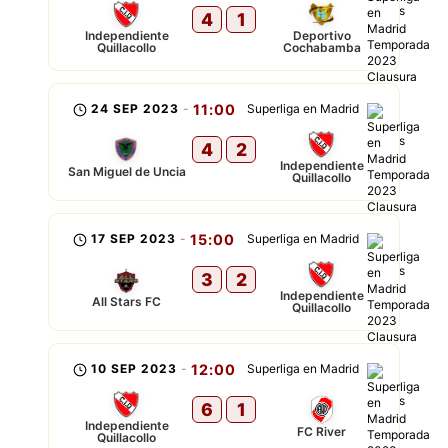
4
1
Independiente
Deportivo
Quillacollo
Cochabamba
24 SEP 2023
-
11:00
Superliga en Madrid
4
2
Independiente
San Miguel de Uncia
Quillacollo
17 SEP 2023
-
15:00
Superliga en Madrid
3
2
Independiente
All Stars FC
Quillacollo
10 SEP 2023
-
12:00
Superliga en Madrid
6
1
Independiente
FC River
Quillacollo