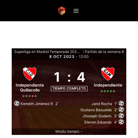
Saltar
al
contenido
Superliga en Madrid Temporada 2023 Clausura - Fase de grupos
Partido de la semana 8
|
8 OCT 2023
-
12:00
1
:
4
Independiente
Independiente
TIEMPO COMPLETO
Quillacollo
Kemeth Jimenez R
2'
Jarol Rocha
1'
Gustavo Basualdo
2'
Jhoseph Godwin
3'
Steven Eduardo
4'
Medio tiempo: -