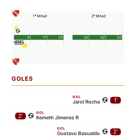
1ª Mitad
2ª Mitad
8'
17'
25'
33'
42'
50'
GOLES
GOL
1'
Jarol Rocha
GOL
2'
Kemeth Jimenez R
GOL
2'
Gustavo Basualdo