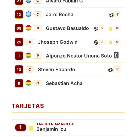
Alvaro Fabian G
27
C
Jarol Rocha
12
C
1'
Gustavo Basualdo
69
D
2'
6'
Jhoseph Godwin
29
A
3'
5'
Alponzo Nestor Uriona Soto
1
P
Steven Eduardo
10
C
4'
Sebastian Acha
9
C
TARJETAS
TARJETA AMARILLA
1'
Benjamin Izu