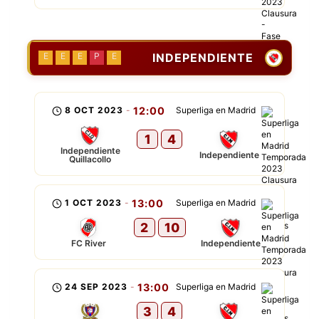
INDEPENDIENTE
E
E
E
P
E
8 OCT 2023
-
12:00
Superliga en Madrid
1
4
Independiente
Independiente
Quillacollo
1 OCT 2023
-
13:00
Superliga en Madrid
2
10
FC River
Independiente
24 SEP 2023
-
13:00
Superliga en Madrid
3
4