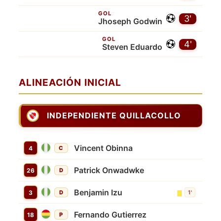
GOL
3'
Jhoseph Godwin
GOL
4'
Steven Eduardo
ALINEACIÓN INICIAL
INDEPENDIENTE QUILLACOLLO
Vincent Obinna
4
C
Patrick Onwadwke
26
D
Benjamin Izu
3
D
1'
Fernando Gutierrez
18
P