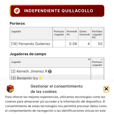
INDEPENDIENTE QUILLACOLLO
Porteros
Jugador
Puntuación
Promedio
Goles
Partidos
Jugador
Po
Concedidos
Jugador
PO
[18] Fernando Gutierrez
0.08
4
50
Jugadores de campo
Jugador
Puntuación
Jugador
[2] Kemeth Jimenez R
[3] Benjamin Izu
[4] Vincent Obinna
Gestionar el consentimiento
de las cookies
[5] Jose Antonio Choqueta
Para ofrecer las mejores experiencias, utilizamos tecnologías como las
[12] Daniel Vargas
cookies para almacenar y/o acceder a la información del dispositivo. El
[15] Alejandro Delfin Choqueta
consentimiento de estas tecnologías nos permitirá procesar datos como
el comportamiento de navegación o las identificaciones únicas en este
[17] Brian Torrico