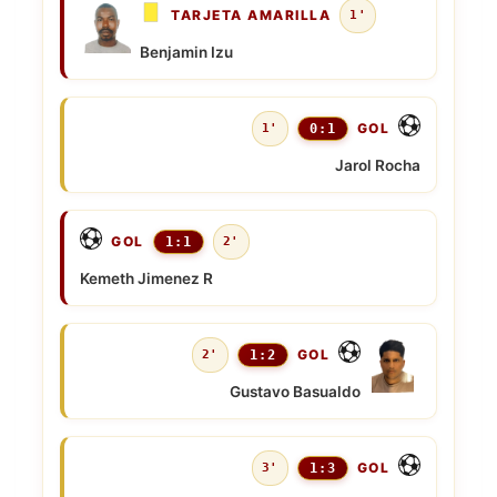
TARJETA AMARILLA
1'
Benjamin Izu
GOL
1'
0:1
Jarol Rocha
GOL
1:1
2'
Kemeth Jimenez R
GOL
2'
1:2
Gustavo Basualdo
GOL
3'
1:3