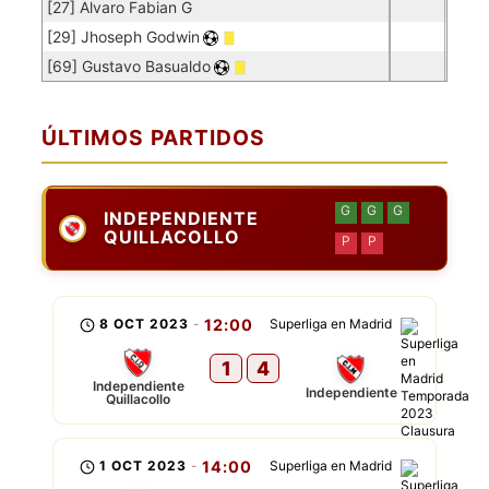
[27] Alvaro Fabian G
[29] Jhoseph Godwin
[69] Gustavo Basualdo
ÚLTIMOS PARTIDOS
G
G
G
INDEPENDIENTE
QUILLACOLLO
P
P
8 OCT 2023
-
12:00
Superliga en Madrid
1
4
Independiente
Independiente
Quillacollo
1 OCT 2023
-
14:00
Superliga en Madrid