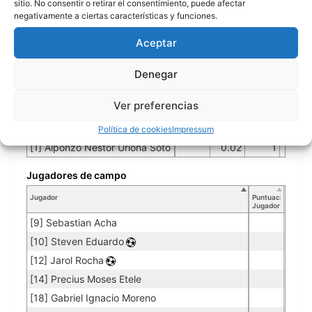
sitio. No consentir o retirar el consentimiento, puede afectar
[26] Patrick Onwadwke
negativamente a ciertas características y funciones.
Aceptar
INDEPENDIENTE
Denegar
Porteros
Ver preferencias
Jugador
Puntuación
Promedio
Goles
Partidos
Jugador
Po
Concedidos
Jugador
Política de cookies
Impressum
PO
[1] Alponzo Nestor Uriona Soto
0.02
1
50
Jugadores de campo
Jugador
Puntuación
Jugador
[9] Sebastian Acha
[10] Steven Eduardo
[12] Jarol Rocha
[14] Precius Moses Etele
[18] Gabriel Ignacio Moreno