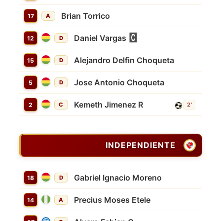
Brian Torrico
17
A
Daniel Vargas
12
D
Alejandro Delfin Choqueta
15
D
Jose Antonio Choqueta
5
D
Kemeth Jimenez R
2
C
2'
INDEPENDIENTE
Gabriel Ignacio Moreno
18
D
Precius Moses Etele
14
A