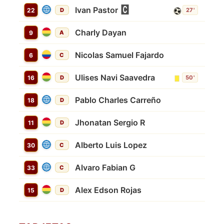
Ivan Pastor
22
D
27'
Charly Dayan
9
A
Nicolas Samuel Fajardo
6
C
Ulises Navi Saavedra
16
D
50'
Pablo Charles Carreño
18
D
Jhonatan Sergio R
11
D
Alberto Luis Lopez
30
C
Alvaro Fabian G
33
C
Alex Edson Rojas
15
D