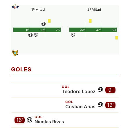
1ª Mitad
2ª Mitad
8'
17'
25'
33'
42'
50'
GOLES
GOL
9'
Teodoro Lopez
GOL
12'
Cristian Arias
GOL
16'
Nicolas Rivas