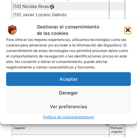
[10] Nicolas Rivas
[10] Javier Lozano Galindo
[11] Kevin Alan Delgadillo
Gestionar el consentimiento
[14] Gaston Pedraza
de las cookies
[17] Aron Walter Garcia
Para ofrecer las mejores experiencias, utilizamos tecnologías como las
cookies para almacenar y/o acceder a la información del dispositivo. El
[24] Jhon Sandoval
consentimiento de estas tecnologías nos permitirá procesar datos como
el comportamiento de navegación o las identificaciones únicas en este
sitio. No consentir o retirar el consentimiento, puede afectar
DEPORTIVO COCHABAMBA
negativamente a ciertas características y funciones.
Aceptar
Porteros
Jugador
Puntuación
Promedio
Goles
Partidos
Denegar
Jugador
Po
Concedidos
Jugador
PO
[1] Diogo Salazar
0.02
1
50
Ver preferencias
Política de cookies
Impressum
Jugadores de campo
Jugador
Puntuación
Jugador