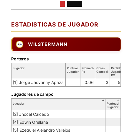
ESTADISTICAS DE JUGADOR
WILSTERMANN
Porteros
Jugador
Puntuación
Promedio
Goles
Partidos
Jugador
Po
Concedidos
Jugador
PO
[1] Jorge Jhovanny Apaza
0.06
3
50
Jugadores de campo
Jugador
Puntuación
Jugador
[2] Jhocel Caicedo
[4] Edwin Orellana
[5] Ezequiel Alejandro Vallejos