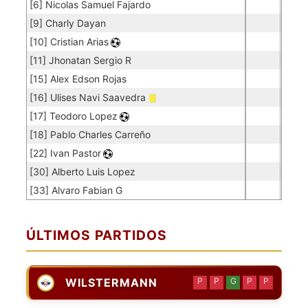
[6] Nicolas Samuel Fajardo
[9] Charly Dayan
[10] Cristian Arias
[11] Jhonatan Sergio R
[15] Alex Edson Rojas
[16] Ulises Navi Saavedra
[17] Teodoro Lopez
[18] Pablo Charles Carreño
[22] Ivan Pastor
[30] Alberto Luis Lopez
[33] Alvaro Fabian G
ÚLTIMOS PARTIDOS
WILSTERMANN
P
P
G
P
P