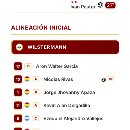
GOL
27'
Ivan Pastor
ALINEACIÓN INICIAL
WILSTERMANN
Aron Walter Garcia
17
D
Nicolas Rivas
10
A
16'
Jorge Jhovanny Apaza
1
P
Kevin Alan Delgadillo
11
A
Ezequiel Alejandro Vallejos
5
C