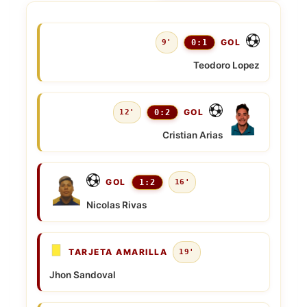
GOL
9'
0:1
Teodoro Lopez
GOL
12'
0:2
Cristian Arias
GOL
1:2
16'
Nicolas Rivas
TARJETA AMARILLA
19'
Jhon Sandoval