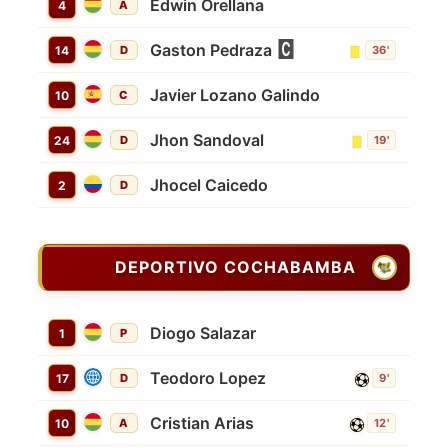
Edwin Orellana
4
A
Gaston Pedraza
14
D
36'
Javier Lozano Galindo
10
C
Jhon Sandoval
24
D
19'
Jhocel Caicedo
2
D
DEPORTIVO COCHABAMBA
Diogo Salazar
1
P
Teodoro Lopez
17
D
9'
Cristian Arias
10
A
12'