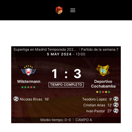
Saltar
al
contenido
Superliga en Madrid Temporada 2024 - Fase de grupos
Partido de la semana 7
|
5 MAY 2024
-
13:00
1
:
3
Wilstermann
Deportivo
TIEMPO COMPLETO
Cochabamba
Nicolas Rivas
16'
Teodoro Lopez
9'
Cristian Arias
12'
Ivan Pastor
27'
Medio tiempo: 0-0
CAMPO A
|