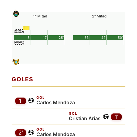
1ª Mitad
2ª Mitad
8'
17'
25'
33'
42'
50'
GOLES
GOL
1'
Carlos Mendoza
GOL
1'
Cristian Arias
GOL
2'
Carlos Mendoza