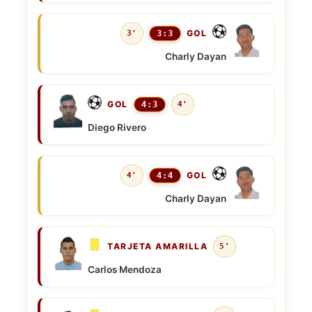
GOL
3'
3:3
Charly Dayan
GOL
4:3
4'
Diego Rivero
GOL
4'
4:4
Charly Dayan
TARJETA AMARILLA
5'
Carlos Mendoza