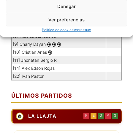
Denegar
Jugador
Puntuación
Jugador
Ver preferencias
[4] Manuel Lemus
[6] Nicolas Samuel Fajardo
Política de cookies
Impressum
[8] Nicolas Salvatierra
[9] Charly Dayan
[10] Cristian Arias
[11] Jhonatan Sergio R
[14] Alex Edson Rojas
[22] Ivan Pastor
ÚLTIMOS PARTIDOS
LA LLAJTA
P
E
G
P
G