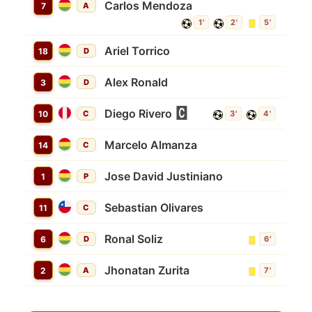
Carlos Mendoza
7
A
1'
2'
5'
Ariel Torrico
18
D
Alex Ronald
3
D
Diego Rivero
10
C
3'
4'
Marcelo Almanza
14
C
Jose David Justiniano
1
P
Sebastian Olivares
11
C
Ronal Soliz
6
D
6'
Jhonatan Zurita
2
A
7'