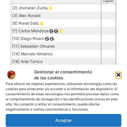
Jugador
[2] Jhonatan Zurita
[3] Alex Ronald
[6] Ronal Soliz
[7] Carlos Mendoza
[10] Diego Rivero
[11] Sebastian Olivares
[14] Marcelo Almanza
[18] Ariel Torrico
Gestionar el consentimiento
de las cookies
DEPORTIVO COCHABAMBA
Para ofrecer las mejores experiencias, utilizamos tecnologías como las
cookies para almacenar y/o acceder a la información del dispositivo. El
Porteros
consentimiento de estas tecnologías nos permitirá procesar datos como
el comportamiento de navegación o las identificaciones únicas en este
Jugador
Puntuación
Promedio
Goles
Partidos
sitio. No consentir o retirar el consentimiento, puede afectar
Jugador
Po
Concedidos
Jugador
PO
negativamente a ciertas características y funciones.
[1] Oscar R. Ponce
0.08
4
50
Aceptar
Jugadores de campo