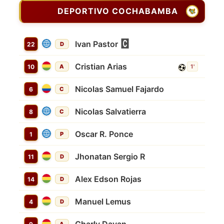
DEPORTIVO COCHABAMBA
Ivan Pastor
22
D
Cristian Arias
10
A
1'
Nicolas Samuel Fajardo
6
C
Nicolas Salvatierra
8
C
Oscar R. Ponce
1
P
Jhonatan Sergio R
11
D
Alex Edson Rojas
14
D
Manuel Lemus
4
D