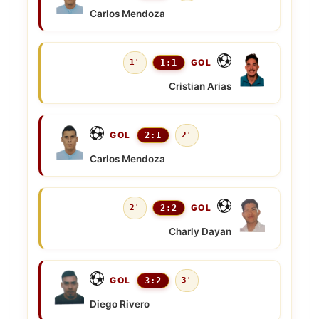
Carlos Mendoza
GOL
1'
1:1
Cristian Arias
GOL
2:1
2'
Carlos Mendoza
GOL
2'
2:2
Charly Dayan
GOL
3:2
3'
Diego Rivero