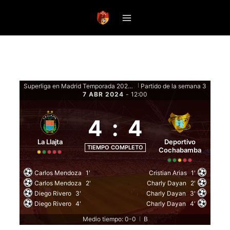
Saltar
al
contenido
Superliga en Madrid Temporada 2024 - Fase de grupos
Partido de la semana 3
|
7 ABR 2024
-
12:00
4
:
4
La Llajta
Deportivo
TIEMPO COMPLETO
Cochabamba
Carlos Mendoza
1'
Cristian Arias
1'
Carlos Mendoza
2'
Charly Dayan
2'
Diego Rivero
3'
Charly Dayan
3'
Diego Rivero
4'
Charly Dayan
4'
Medio tiempo: 0-0
B
|