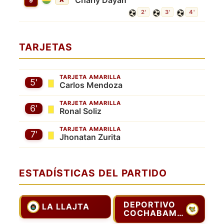
Charly Dayan
9
A
2'
3'
4'
TARJETAS
TARJETA AMARILLA
5'
Carlos Mendoza
TARJETA AMARILLA
6'
Ronal Soliz
TARJETA AMARILLA
7'
Jhonatan Zurita
ESTADÍSTICAS DEL PARTIDO
DEPORTIVO
LA LLAJTA
COCHABAMBA