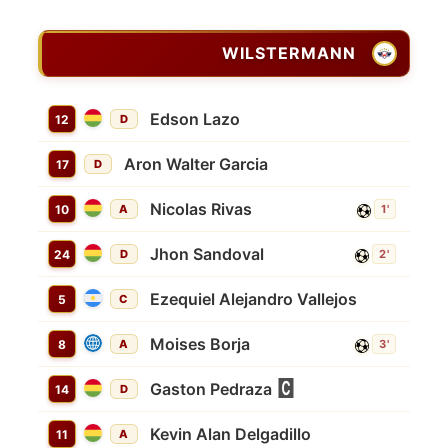
WILSTERMANN
Edson Lazo
12
D
Aron Walter Garcia
17
D
Nicolas Rivas
10
A
1'
Jhon Sandoval
24
D
2'
Ezequiel Alejandro Vallejos
5
C
Moises Borja
8
A
3'
Gaston Pedraza
14
D
Kevin Alan Delgadillo
11
A