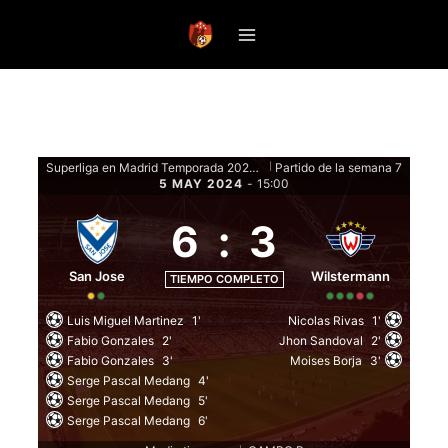
Saltar
al
contenido
Superliga en Madrid Temporada 2024 - Fase de grupos
Partido de la semana 7
|
5 MAY 2024
-
15:00
6
:
3
San Jose
Wilstermann
TIEMPO COMPLETO
Luis Miguel Martinez
1'
Nicolas Rivas
1'
Fabio Gonzales
2'
Jhon Sandoval
2'
Fabio Gonzales
3'
Moises Borja
3'
Serge Pascal Medang
4'
Serge Pascal Medang
5'
Serge Pascal Medang
6'