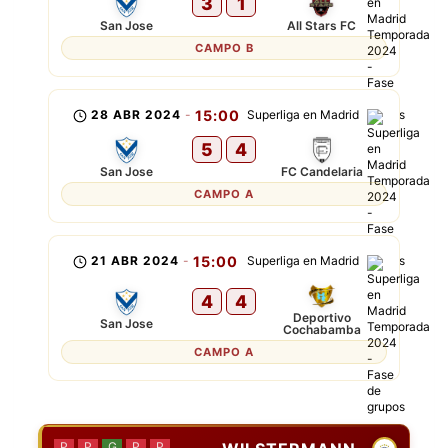
3
1
San Jose
All Stars FC
CAMPO B
28 ABR 2024
-
15:00
Superliga en Madrid
5
4
San Jose
FC Candelaria
CAMPO A
21 ABR 2024
-
15:00
Superliga en Madrid
4
4
Deportivo
San Jose
Cochabamba
CAMPO A
P
P
G
P
P