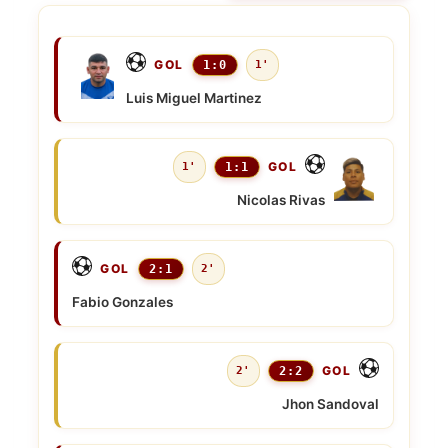
GOL
1:0
1'
Luis Miguel Martinez
GOL
1'
1:1
Nicolas Rivas
GOL
2:1
2'
Fabio Gonzales
GOL
2'
2:2
Jhon Sandoval