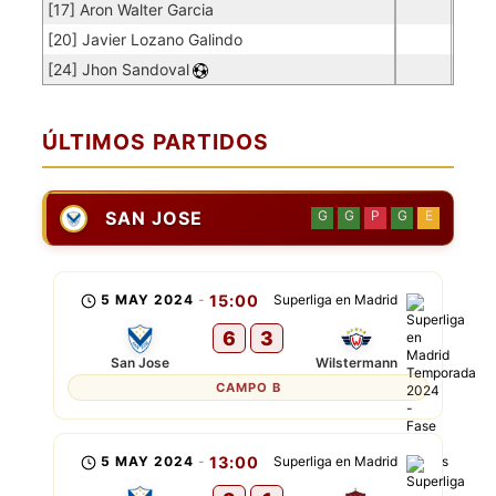
[17] Aron Walter Garcia
[20] Javier Lozano Galindo
[24] Jhon Sandoval
ÚLTIMOS PARTIDOS
SAN JOSE
G
G
P
G
E
5 MAY 2024
-
15:00
Superliga en Madrid
6
3
San Jose
Wilstermann
CAMPO B
5 MAY 2024
-
13:00
Superliga en Madrid