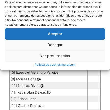
Para ofrecer las mejores experiencias, utilizamos tecnologías como las
cookies para almacenar y/o acceder a la información del dispositivo. El
WILSTERMANN
consentimiento de estas tecnologías nos permitirá procesar datos como
el comportamiento de navegación o las identificaciones únicas en este
Porteros
sitio. No consentir o retirar el consentimiento, puede afectar
negativamente a ciertas características y funciones.
Jugador
Puntuación
Promedio
Goles
Partidos
Jugador
Po
Concedidos
Jugador
Aceptar
PO
[4] Carlos Manuel Quiroga
0.00
50
Denegar
Jugadores de campo
Ver preferencias
Jugador
Puntuación
Jugador
Política de cookies
Impressum
[2] Jhocel Caicedo
[5] Ezequiel Alejandro Vallejos
[8] Moises Borja
[10] Nicolas Rivas
[11] Kevin Alan Delgadillo
[12] Edson Lazo
[14] Gaston Pedraza