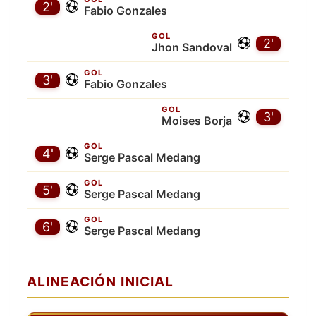
2'
Fabio Gonzales
GOL
2'
Jhon Sandoval
GOL
3'
Fabio Gonzales
GOL
3'
Moises Borja
GOL
4'
Serge Pascal Medang
GOL
5'
Serge Pascal Medang
GOL
6'
Serge Pascal Medang
ALINEACIÓN INICIAL