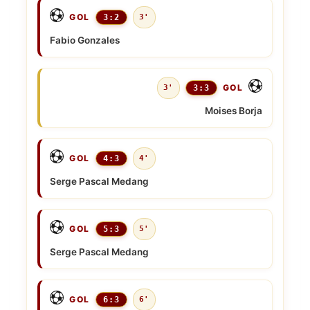
GOL
3:2
3'
Fabio Gonzales
GOL
3'
3:3
Moises Borja
GOL
4:3
4'
Serge Pascal Medang
GOL
5:3
5'
Serge Pascal Medang
GOL
6:3
6'