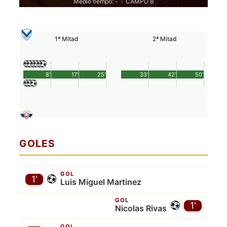
Medio tiempo: -
CAMPO B
|
1ª Mitad
2ª Mitad
8'
17'
25'
33'
42'
50'
GOLES
GOL
1'
Luis Miguel Martinez
GOL
1'
Nicolas Rivas
GOL