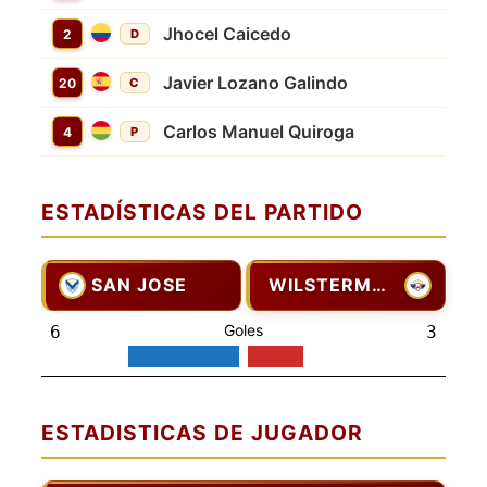
Jhocel Caicedo
2
D
Javier Lozano Galindo
20
C
Carlos Manuel Quiroga
4
P
ESTADÍSTICAS DEL PARTIDO
SAN JOSE
WILSTERMANN
Goles
6
3
ESTADISTICAS DE JUGADOR