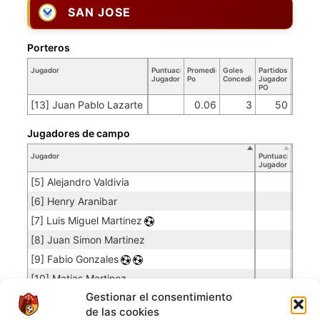
SAN JOSE
Porteros
Jugador
Puntuación
Promedio
Goles
Partidos
Jugador
Po
Concedidos
Jugador
PO
[13] Juan Pablo Lazarte
0.06
3
50
Jugadores de campo
Jugador
Puntuación
Jugador
[5] Alejandro Valdivia
[6] Henry Aranibar
[7] Luis Miguel Martinez
[8] Juan Simon Martinez
[9] Fabio Gonzales
[10] Matias Martinez
Gestionar el consentimiento
[14] Serge Pascal Medang
de las cookies