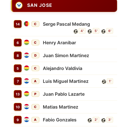
SAN JOSE
Serge Pascal Medang
14
C
4'
5'
6'
Henry Aranibar
6
C
Juan Simon Martinez
8
D
Alejandro Valdivia
5
C
Luis Miguel Martinez
7
A
1'
Juan Pablo Lazarte
13
P
Matias Martinez
10
C
Fabio Gonzales
9
A
2'
3'