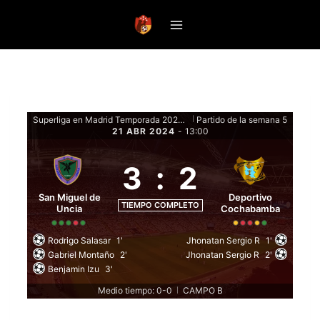
Saltar
al
contenido
Superliga en Madrid Temporada 2024 - Fase de grupos
Partido de la semana 5
|
21 ABR 2024
-
13:00
3
:
2
San Miguel de
Deportivo
TIEMPO COMPLETO
Uncia
Cochabamba
Rodrigo Salasar
1'
Jhonatan Sergio R
1'
Gabriel Montaño
2'
Jhonatan Sergio R
2'
Benjamin Izu
3'
Medio tiempo: 0-0
CAMPO B
|