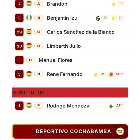
Brandon
7
A
1'
Benjamin Izu
3
D
3'
2'
Carlos Sanchez de la Blanco
29
C
Limberth Julio
30
C
Manuel Flores
C
Rene Fernando
5
D
3'
50'
SUSTITUTOS
Rodrigo Mendoza
1
P
25'
DEPORTIVO COCHABAMBA