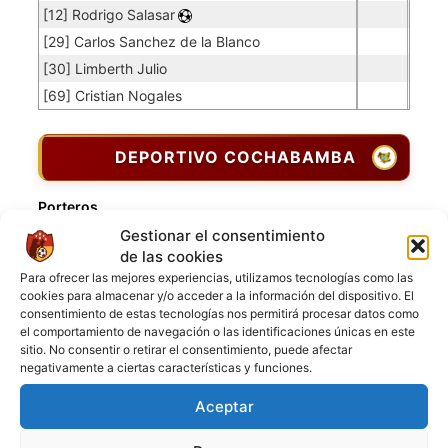
[12] Rodrigo Salasar
[29] Carlos Sanchez de la Blanco
[30] Limberth Julio
[69] Cristian Nogales
DEPORTIVO COCHABAMBA
Porteros
Gestionar el consentimiento
Jugador
Puntuación
Promedio
Goles
Partidos
Jugador
Po
Concedidos
Jugador
de las cookies
PO
Para ofrecer las mejores experiencias, utilizamos tecnologías como las
[1] Diogo Salazar
0.06
3
50
cookies para almacenar y/o acceder a la información del dispositivo. El
consentimiento de estas tecnologías nos permitirá procesar datos como
Jugadores de campo
el comportamiento de navegación o las identificaciones únicas en este
sitio. No consentir o retirar el consentimiento, puede afectar
Jugador
Puntuación
negativamente a ciertas características y funciones.
Jugador
[6] Jhoan Jhose Pulido
Aceptar
[8] Nicolas Salvatierra