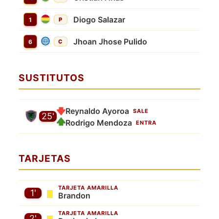
Diogo Salazar
1
P
Jhoan Jhose Pulido
6
C
SUSTITUTOS
Reynaldo Ayoroa
SALE
25'
Rodrigo Mendoza
ENTRA
TARJETAS
TARJETA AMARILLA
1'
Brandon
TARJETA AMARILLA
2'