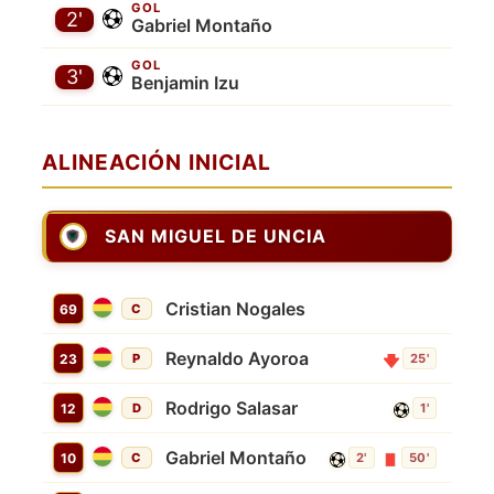
GOL
2'
Gabriel Montaño
GOL
3'
Benjamin Izu
ALINEACIÓN INICIAL
SAN MIGUEL DE UNCIA
Cristian Nogales
69
C
Reynaldo Ayoroa
23
P
25'
Rodrigo Salasar
12
D
1'
Gabriel Montaño
10
C
2'
50'