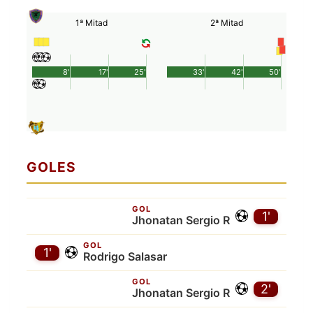
1ª Mitad
2ª Mitad
8'
17'
25'
33'
42'
50'
GOLES
GOL
1'
Jhonatan Sergio R
GOL
1'
Rodrigo Salasar
GOL
2'
Jhonatan Sergio R