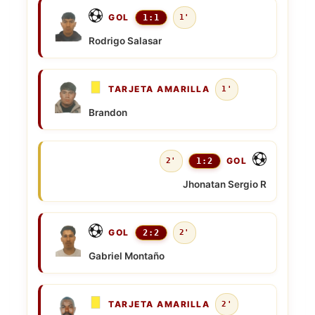
GOL
1:1
1'
Rodrigo Salasar
TARJETA AMARILLA
1'
Brandon
GOL
2'
1:2
Jhonatan Sergio R
GOL
2:2
2'
Gabriel Montaño
TARJETA AMARILLA
2'