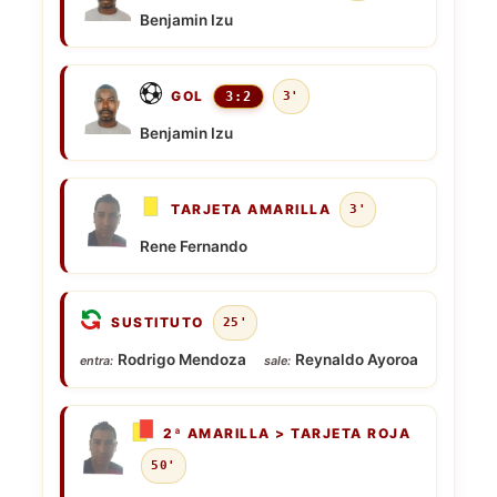
Benjamin Izu
GOL
3:2
3'
Benjamin Izu
TARJETA AMARILLA
3'
Rene Fernando
SUSTITUTO
25'
Rodrigo Mendoza
Reynaldo Ayoroa
entra:
sale:
2ª AMARILLA > TARJETA ROJA
50'