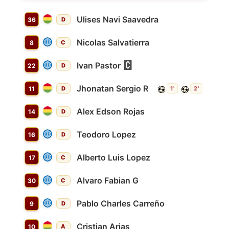
Ulises Navi Saavedra
36
D
Nicolas Salvatierra
8
C
Ivan Pastor
22
D
Jhonatan Sergio R
11
D
1'
2'
Alex Edson Rojas
14
D
Teodoro Lopez
16
D
Alberto Luis Lopez
17
C
Alvaro Fabian G
30
C
Pablo Charles Carreño
9
D
Cristian Arias
10
A