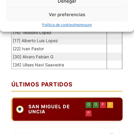
[9] Pablo Charles Carreño
Denegar
[10] Cristian Arias
Ver preferencias
[11] Jhonatan Sergio R
[14] Alex Edson Rojas
Política de cookies
Impressum
[16] Teodoro Lopez
[17] Alberto Luis Lopez
[22] Ivan Pastor
[30] Alvaro Fabian G
[36] Ulises Navi Saavedra
ÚLTIMOS PARTIDOS
G
G
P
E
SAN MIGUEL DE
UNCIA
P