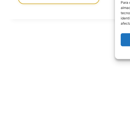
Para 
almac
tecno
ident
afect