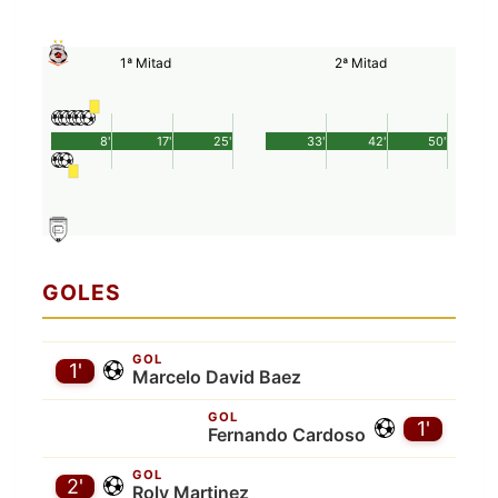
1ª Mitad
2ª Mitad
8'
17'
25'
33'
42'
50'
GOLES
GOL
1'
Marcelo David Baez
GOL
1'
Fernando Cardoso
GOL
2'
Roly Martinez