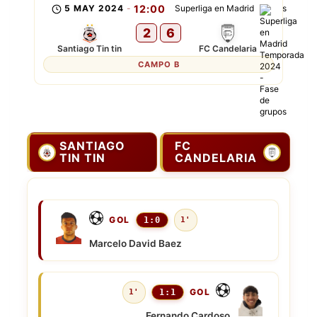
5 MAY 2024
-
12:00
Superliga en Madrid
2
6
Santiago Tin tin
FC Candelaria
CAMPO B
SANTIAGO
FC
TIN TIN
CANDELARIA
GOL
1:0
1'
Marcelo David Baez
GOL
1'
1:1
Fernando Cardoso