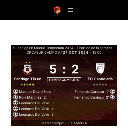
Saltar
al
contenido
Superliga en Madrid Temporada 2024-25 - Fase de grupos
Partido de la semana 1
|
ORCASUR CAMPO A
27 OCT 2024
-
16:00
|
5
:
2
Santiago Tin tin
FC Candelaria
TIEMPO COMPLETO
Marcelo David Baez
1'
Fernando Cardoso
1'
Roly Martinez
2'
Fernando Cardoso
2'
Leonardo Del Valle
3'
Leonardo Del Valle
4'
Leonardo Del Valle
5'
Medio tiempo: -
CAMPO A
|