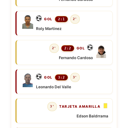
GOL
2:1
2'
Roly Martinez
GOL
2'
2:2
Fernando Cardoso
GOL
3:2
3'
Leonardo Del Valle
TARJETA AMARILLA
3'
Edson Baldrrama