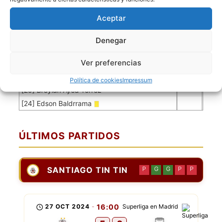
[3] Juan Carlos R
Aceptar
[5] Eynar Alvarez
[8] Marco Antonio Paita
Denegar
[9] Luis Enrique Ortuño
Ver preferencias
[11] Alberto Noe Amaya
[19] Jose Antonio Choqueta
Política de cookies
Impressum
[20] Breylan Ayca Torrez
[24] Edson Baldrrama
ÚLTIMOS PARTIDOS
SANTIAGO TIN TIN
P
G
G
P
P
27 OCT 2024
-
16:00
Superliga en Madrid