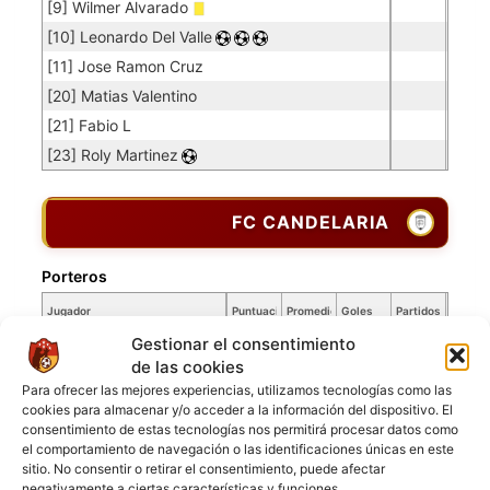
[9] Wilmer Alvarado
[10] Leonardo Del Valle
[11] Jose Ramon Cruz
[20] Matias Valentino
[21] Fabio L
[23] Roly Martinez
FC CANDELARIA
Porteros
Jugador
Puntuación
Promedio
Goles
Partidos
Jugador
Po
Concedidos
Jugador
PO
Gestionar el consentimiento
[1] Fredi Santos Mamani
0.10
5
50
de las cookies
Para ofrecer las mejores experiencias, utilizamos tecnologías como las
Jugadores de campo
cookies para almacenar y/o acceder a la información del dispositivo. El
consentimiento de estas tecnologías nos permitirá procesar datos como
Jugador
Puntuación
el comportamiento de navegación o las identificaciones únicas en este
Jugador
sitio. No consentir o retirar el consentimiento, puede afectar
[2] Fernando Cardoso
negativamente a ciertas características y funciones.