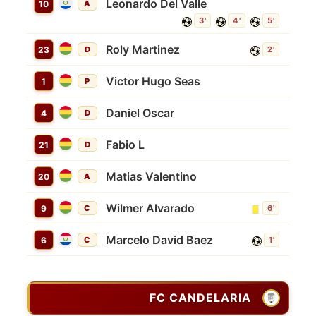
Leonardo Del Valle
10
A
3'
4'
5'
Roly Martinez
23
D
2'
Victor Hugo Seas
1
P
Daniel Oscar
4
D
Fabio L
21
D
Matias Valentino
20
A
Wilmer Alvarado
9
C
6'
Marcelo David Baez
6
C
1'
FC CANDELARIA