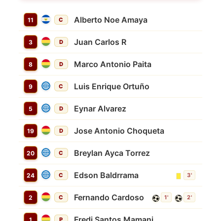
Alberto Noe Amaya
11
C
Juan Carlos R
3
D
Marco Antonio Paita
8
D
Luis Enrique Ortuño
9
C
Eynar Alvarez
5
D
Jose Antonio Choqueta
19
D
Breylan Ayca Torrez
20
C
Edson Baldrrama
24
C
3'
Fernando Cardoso
2
C
1'
2'
Fredi Santos Mamani
1
P