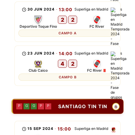
30 JUN 2024
-
13:00
Superliga en Madrid
2
2
Deportivo Toque Fino
FC River
CAMPO A
23 JUN 2024
-
14:00
Superliga en Madrid
4
2
Club Caico
FC River
CAMPO B
SANTIAGO TIN TIN
P
G
G
P
P
15 SEP 2024
-
15:00
Superliga en Madrid