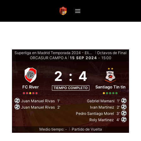
Saltar
al
contenido
Superliga en Madrid Temporada 2024 - Eliminatorias
Octavos de Final
|
ORCASUR CAMPO A
15 SEP 2024
-
15:00
|
2
:
4
FC River
Santiago Tin tin
TIEMPO COMPLETO
Juan Manuel Rivas
1'
Gabriel Mamani
1'
Juan Manuel Rivas
2'
Ivan Martinez
2'
Pedro Santiago Morel
3'
Roly Martinez
4'
Medio tiempo: -
Partido de Vuelta
|