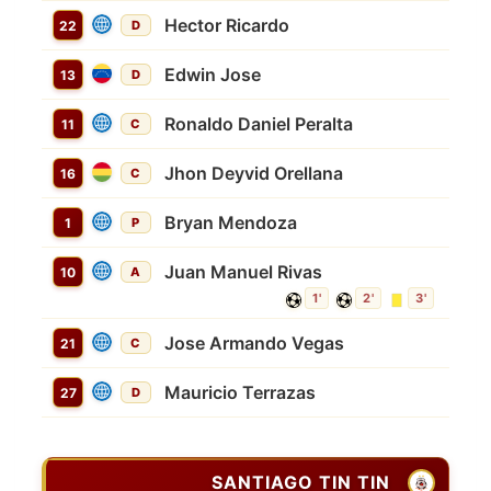
Hector Ricardo
22
D
Edwin Jose
13
D
Ronaldo Daniel Peralta
11
C
Jhon Deyvid Orellana
16
C
Bryan Mendoza
1
P
Juan Manuel Rivas
10
A
1'
2'
3'
Jose Armando Vegas
21
C
Mauricio Terrazas
27
D
SANTIAGO TIN TIN