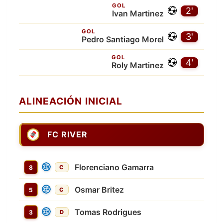
GOL
2'
Ivan Martinez
GOL
3'
Pedro Santiago Morel
GOL
4'
Roly Martinez
ALINEACIÓN INICIAL
FC RIVER
Florenciano Gamarra
8
C
Osmar Britez
5
C
Tomas Rodrigues
3
D