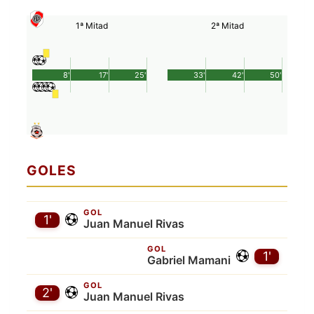
1ª Mitad
2ª Mitad
8'
17'
25'
33'
42'
50'
GOLES
GOL
1'
Juan Manuel Rivas
GOL
1'
Gabriel Mamani
GOL
2'
Juan Manuel Rivas