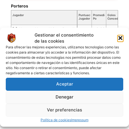
Porteros
Jugador
Puntuación
Promedio
Goles
Parti
Jugador
Po
Concedidos
Juga
PO
[1] Alponzo Nestor Uriona Soto
0.02
1
Gestionar el consentimiento
Jugadores de campo
de las cookies
Para ofrecer las mejores experiencias, utilizamos tecnologías como las
Jugador
Puntuación
cookies para almacenar y/o acceder a la información del dispositivo. El
Jugador
consentimiento de estas tecnologías nos permitirá procesar datos como
[7] Luis Tomas
el comportamiento de navegación o las identificaciones únicas en este
[9] Sebastian Acha
sitio. No consentir o retirar el consentimiento, puede afectar
negativamente a ciertas características y funciones.
[10] Precius Moses Etele
[12] Brayan Camilo
Aceptar
[15] Steven Eduardo
Denegar
[17] Abraham Torres
[21] Juan Jesus Cabrera
Ver preferencias
[23] Wilson Espinoza
Política de cookies
Impressum
[69] Gustavo Basualdo