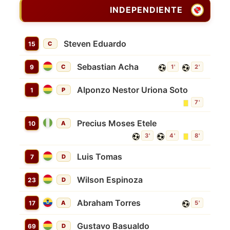
INDEPENDIENTE
Steven Eduardo
15
C
Sebastian Acha
9
C
1'
2'
Alponzo Nestor Uriona Soto
1
P
7'
Precius Moses Etele
10
A
3'
4'
8'
Luis Tomas
7
D
Wilson Espinoza
23
D
Abraham Torres
17
A
5'
Gustavo Basualdo
69
D