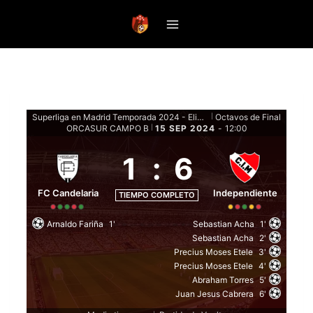
Saltar
al
contenido
Superliga en Madrid Temporada 2024 - Eliminatorias
Octavos de Final
|
ORCASUR CAMPO B
15 SEP 2024
-
12:00
|
1
:
6
FC Candelaria
Independiente
TIEMPO COMPLETO
Arnaldo Fariña
1'
Sebastian Acha
1'
Sebastian Acha
2'
Precius Moses Etele
3'
Precius Moses Etele
4'
Abraham Torres
5'
Juan Jesus Cabrera
6'