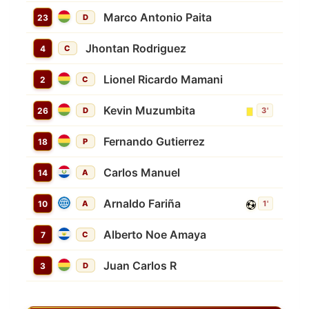
Marco Antonio Paita
23
D
Jhontan Rodriguez
4
C
Lionel Ricardo Mamani
2
C
Kevin Muzumbita
26
D
3'
Fernando Gutierrez
18
P
Carlos Manuel
14
A
Arnaldo Fariña
10
A
1'
Alberto Noe Amaya
7
C
Juan Carlos R
3
D