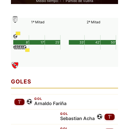
Medio tiempo: -
Partido de Vuelta
|
1ª Mitad
2ª Mitad
8'
17'
25'
33'
42'
50'
GOLES
GOL
1'
Arnaldo Fariña
GOL
1'
Sebastian Acha
GOL