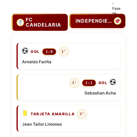
FC
INDEPENDIENTE
CANDELARIA
GOL
1:0
1'
Arnaldo Fariña
GOL
1'
1:1
Sebastian Acha
TARJETA AMARILLA
2'
Jean Tailor Limones