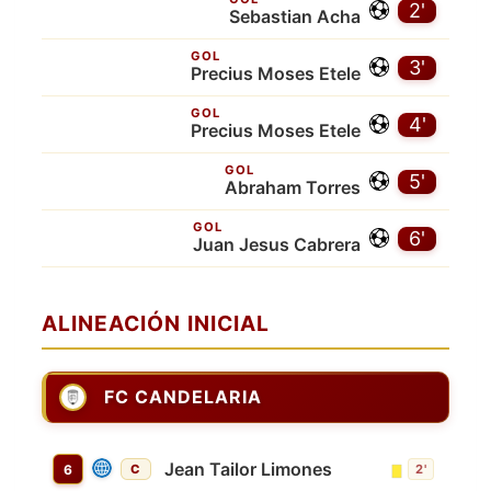
2'
Sebastian Acha
GOL
3'
Precius Moses Etele
GOL
4'
Precius Moses Etele
GOL
5'
Abraham Torres
GOL
6'
Juan Jesus Cabrera
ALINEACIÓN INICIAL
FC CANDELARIA
Jean Tailor Limones
6
C
2'