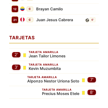
Brayan Camilo
12
C
Juan Jesus Cabrera
21
C
6'
TARJETAS
TARJETA AMARILLA
2'
Jean Tailor Limones
TARJETA AMARILLA
3'
Kevin Muzumbita
TARJETA AMARILLA
7'
Alponzo Nestor Uriona Soto
TARJETA AMARILLA
8'
Precius Moses Etele