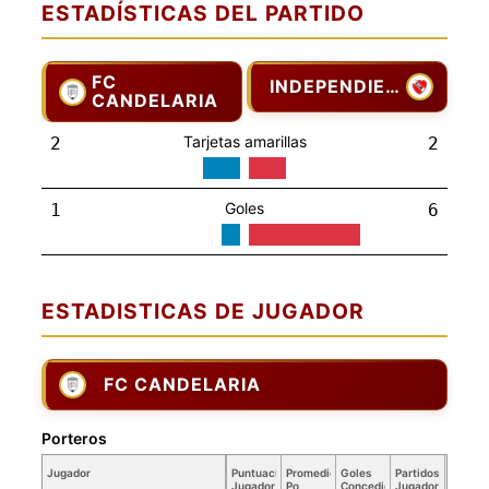
ESTADÍSTICAS DEL PARTIDO
FC
INDEPENDIENTE
CANDELARIA
Tarjetas amarillas
2
2
Goles
1
6
ESTADISTICAS DE JUGADOR
FC CANDELARIA
Porteros
Jugador
Puntuación
Promedio
Goles
Partidos
Jugador
Po
Concedidos
Jugador