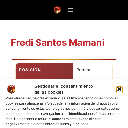
Saltar
al
contenido
Fredi Santos Mamani
POSICIÓN
Portero
FC
CLUB ACTUAL
Gestionar el consentimiento
Candelaria
de las cookies
NACIONALIDAD
Para ofrecer las mejores experiencias, utilizamos tecnologías como las
cookies para almacenar y/o acceder a la información del dispositivo. El
consentimiento de estas tecnologías nos permitirá procesar datos como
2 de junio de
el comportamiento de navegación o las identificaciones únicas en este
FECHA DE NACIMIENTO
1985
sitio. No consentir o retirar el consentimiento, puede afectar
negativamente a ciertas características y funciones.