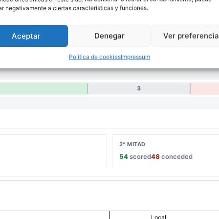
ar negativamente a ciertas características y funciones.
Aceptar
Denegar
Ver preferenci
Política de cookies
Impressum
3
2ª MITAD
54
scored
48
conceded
Local