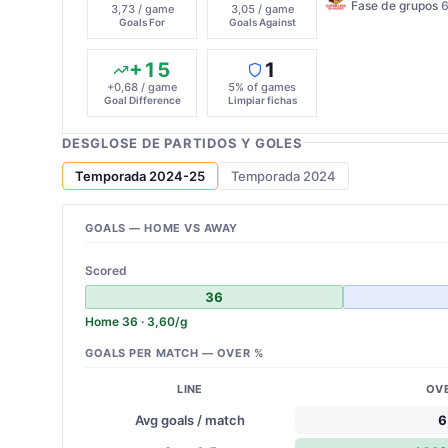
Fase de grupos
6
3,73 / game
3,05 / game
Goals For
Goals Against
+15
1
+0,68 / game
5% of games
Goal Difference
Limpiar fichas
DESGLOSE DE PARTIDOS Y GOLES
Temporada 2024-25
Temporada 2024
GOALS — HOME VS AWAY
Scored
36
Home 36 · 3,60/g
GOALS PER MATCH — OVER %
LINE
OV
Avg goals / match
6