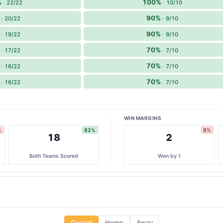
%
100%
22/22
10/10
%
90%
20/22
9/10
%
90%
19/22
9/10
%
70%
17/22
7/10
%
70%
16/22
7/10
%
70%
16/22
7/10
WIN MARGINS
%
82%
9%
18
2
Both Teams Scored
Won by 1
Overall
Home
Away