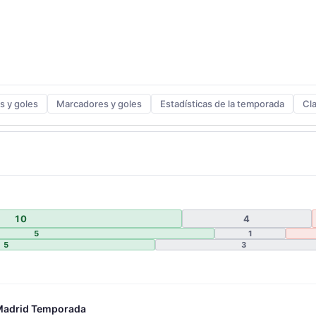
s y goles
Marcadores y goles
Estadísticas de la temporada
Cla
10
4
5
1
5
3
 Madrid Temporada