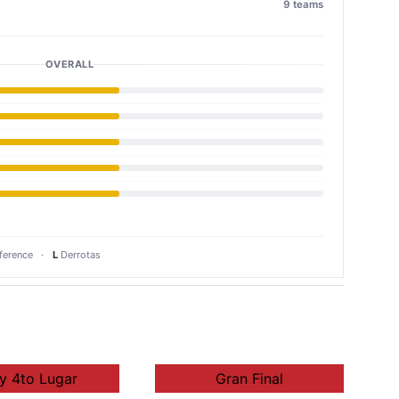
9 teams
OVERALL
ference
L
Derrotas
 y 4to Lugar
Gran Final