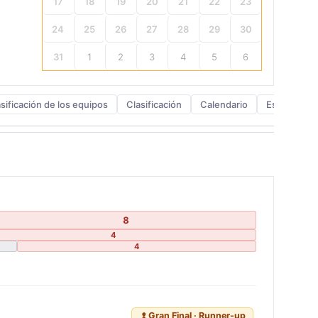
17
18
19
20
21
22
23
24
25
26
27
28
29
30
31
1
2
3
4
5
6
sificación de los equipos
Clasificación
Calendario
Estadística
8
4
4
Gran Final · Runner-up