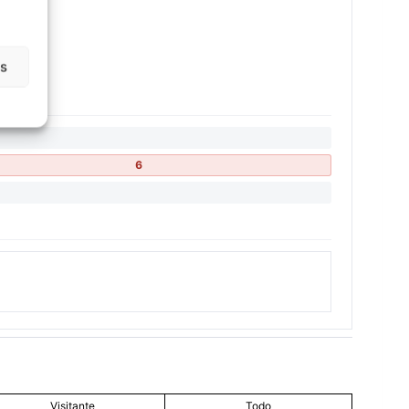
as
6
Visitante
Todo