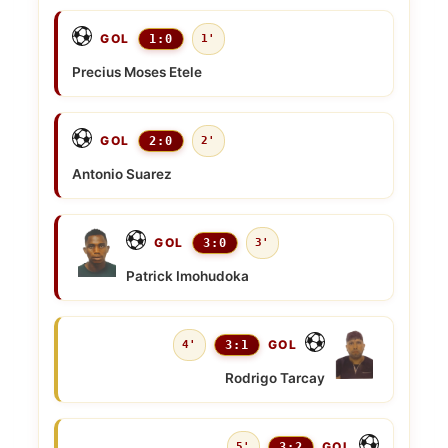
GOL
1:0
1'
Precius Moses Etele
GOL
2:0
2'
Antonio Suarez
GOL
3:0
3'
Patrick Imohudoka
GOL
4'
3:1
Rodrigo Tarcay
GOL
5'
3:2