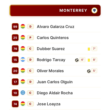
MONTERREY
Alvaro Galarza Cruz
99
D
Carlos Quinteros
25
P
Dubber Suarez
76
C
7'
Rodrigo Tarcay
15
D
4'
8'
Oliver Morales
20
C
5'
Juan Carlos Olguin
17
D
Diego Aldair Rocha
10
C
Jose Loayza
74
C