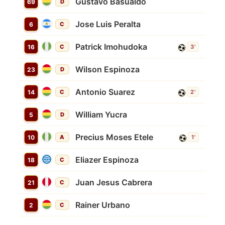
Gustavo Basualdo
69
D
Jose Luis Peralta
6
C
Patrick Imohudoka
16
C
3'
Wilson Espinoza
23
D
Antonio Suarez
14
C
2'
William Yucra
5
D
Precius Moses Etele
10
A
1'
Eliazer Espinoza
18
C
Juan Jesus Cabrera
21
C
Rainer Urbano
2
C