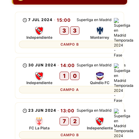
7 JUL 2024
-
15:00
Superliga en Madrid
3
3
Independiente
Monterrey
CAMPO B
30 JUN 2024
-
14:00
Superliga en Madrid
1
0
Independiente
Quindio FC
CAMPO A
23 JUN 2024
-
13:00
Superliga en Madrid
7
2
FC La Plata
Independiente
CAMPO B