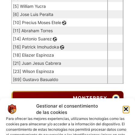
[5] William Yucra
[6] Jose Luis Peralta
[10] Precius Moses Etele
[11] Abraham Torres
[14] Antonio Suarez
[16] Patrick Imohudoka
[18] Eliazer Espinoza
[21] Juan Jesus Cabrera
[23] Wilson Espinoza
[69] Gustavo Basualdo
MONTERREY
Gestionar el consentimiento
de las cookies
Porteros
Para ofrecer las mejores experiencias, utilizamos tecnologías como las
Jugador
Puntuación
Promedio
Goles
Partidos
cookies para almacenar y/o acceder a la información del dispositivo. El
Jugador
Po
Concedidos
Jugador
consentimiento de estas tecnologías nos permitirá procesar datos como
PO
el comportamiento de navegación o las identificaciones únicas en este