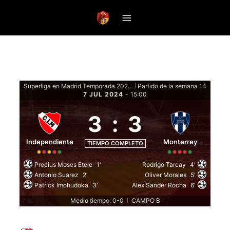
Saltar
al
contenido
Superliga en Madrid Temporada 2024 - Fase de grupos
Partido de la semana 14
|
7 JUL 2024
-
15:00
3
:
3
Independiente
Monterrey
TIEMPO COMPLETO
Precius Moses Etele
1'
Rodrigo Tarcay
4'
Antonio Suarez
2'
Oliver Morales
5'
Patrick Imohudoka
3'
Alex Sander Rocha
6'
Medio tiempo: 0-0
CAMPO B
|