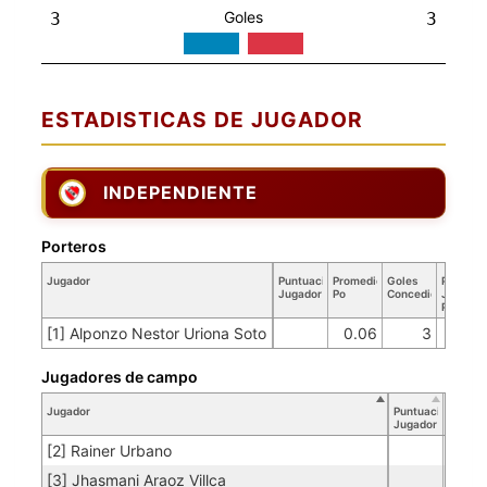
Goles
3
3
ESTADISTICAS DE JUGADOR
INDEPENDIENTE
Porteros
Jugador
Puntuación
Promedio
Goles
Partidos
Jugador
Po
Concedidos
Jugador
PO
[1] Alponzo Nestor Uriona Soto
0.06
3
50
Jugadores de campo
Jugador
Puntuación
Jugador
[2] Rainer Urbano
[3] Jhasmani Araoz Villca