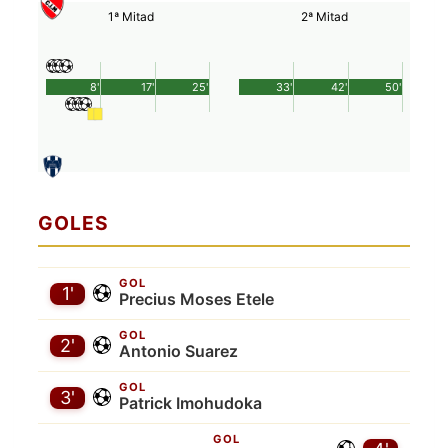
1ª Mitad
2ª Mitad
8'
17'
25'
33'
42'
50'
GOLES
GOL
1'
Precius Moses Etele
GOL
2'
Antonio Suarez
GOL
3'
Patrick Imohudoka
GOL