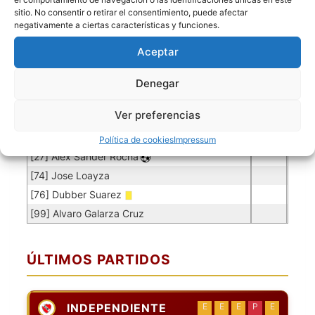
[25] Carlos Quinteros
0.06
3
50
sitio. No consentir o retirar el consentimiento, puede afectar
negativamente a ciertas características y funciones.
Jugadores de campo
Aceptar
Jugador
Puntuación
Jugador
[10] Diego Aldair Rocha
Denegar
[15] Rodrigo Tarcay
Ver preferencias
[17] Juan Carlos Olguin
[20] Oliver Morales
Política de cookies
Impressum
[27] Alex Sander Rocha
[74] Jose Loayza
[76] Dubber Suarez
[99] Alvaro Galarza Cruz
ÚLTIMOS PARTIDOS
INDEPENDIENTE
E
E
E
P
E