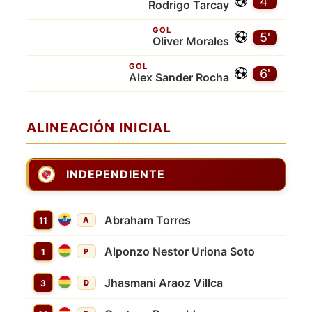
4'
Rodrigo Tarcay
GOL
5'
Oliver Morales
GOL
6'
Alex Sander Rocha
ALINEACIÓN INICIAL
INDEPENDIENTE
Abraham Torres
11
A
Alponzo Nestor Uriona Soto
1
P
Jhasmani Araoz Villca
3
D