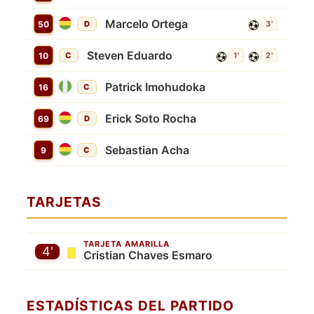
Marcelo Ortega
50
D
3'
Steven Eduardo
10
C
1'
2'
Patrick Imohudoka
16
C
Erick Soto Rocha
69
D
Sebastian Acha
9
C
TARJETAS
TARJETA AMARILLA
4'
Cristian Chaves Esmaro
ESTADÍSTICAS DEL PARTIDO