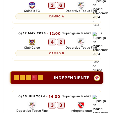
3
6
Quindio FC
Deportivo Toque Fino
CAMPO A
12 MAY 2024
-
12:00
Superliga en Madrid
4
2
Club Caico
Deportivo Toque Fino
CAMPO B
INDEPENDIENTE
E
E
E
P
E
16 JUN 2024
-
14:00
Superliga en Madrid
3
3
Deportivo Toque Fino
Independiente