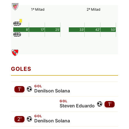
1ª Mitad
2ª Mitad
8'
17'
25'
33'
42'
50'
GOLES
GOL
1'
Denilson Solana
GOL
1'
Steven Eduardo
GOL
2'
Denilson Solana