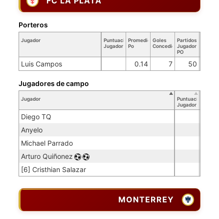
FC LA PLATA
Porteros
Jugador
Puntuación
Promedio
Goles
Partidos
Jugador
Po
Concedidos
Jugador
PO
Luis Campos
0.14
7
50
Jugadores de campo
Jugador
Puntuación
Jugador
Diego TQ
Anyelo
Michael Parrado
Arturo Quiñonez
[6] Cristhian Salazar
MONTERREY