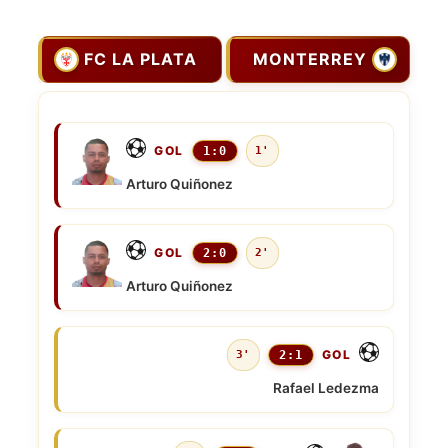
FC LA PLATA
MONTERREY
GOL
1:0
1'
Arturo Quiñonez
GOL
2:0
2'
Arturo Quiñonez
GOL
3'
2:1
Rafael Ledezma