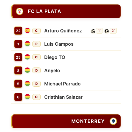
FC LA PLATA
Arturo Quiñonez
22
C
1'
2'
Luis Campos
1
P
Diego TQ
25
C
Anyelo
8
D
Michael Parrado
5
D
Cristhian Salazar
6
C
MONTERREY