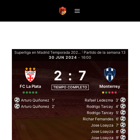
Saltar
al
contenido
Superliga en Madrid Temporada 2024 - Fase de grupos
Partido de la semana 13
|
30 JUN 2024
-
16:00
2
:
7
FC La Plata
Monterrey
TIEMPO COMPLETO
Arturo Quiñonez
1'
Rafael Ledezma
3'
Arturo Quiñonez
2'
Rodrigo Tarcay
4'
Rodrigo Tarcay
5'
Richar Fernandes
6'
Jose Loayza
7'
Jose Loayza
8'
Jose Loayza
9'