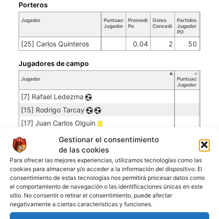
Porteros
Jugador
Puntuación
Promedio
Goles
Partidos
Jugador
Po
Concedidos
Jugador
PO
[25] Carlos Quinteros
0.04
2
50
Jugadores de campo
Jugador
Puntuación
Jugador
[7] Rafael Ledezma
[15] Rodrigo Tarcay
[17] Juan Carlos Olguin
[18] Jose Loayza
Gestionar el consentimiento
de las cookies
[27] Alex Sander Rocha
Para ofrecer las mejores experiencias, utilizamos tecnologías como las
[76] Dubber Suarez
cookies para almacenar y/o acceder a la información del dispositivo. El
[78] Richar Fernandes
consentimiento de estas tecnologías nos permitirá procesar datos como
el comportamiento de navegación o las identificaciones únicas en este
sitio. No consentir o retirar el consentimiento, puede afectar
negativamente a ciertas características y funciones.
ÚLTIMOS PARTIDOS