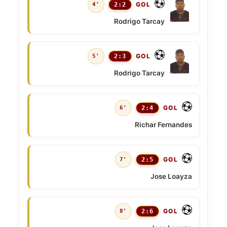
GOL
4'
2:2
Rodrigo Tarcay
GOL
5'
2:3
Rodrigo Tarcay
GOL
6'
2:4
Richar Fernandes
GOL
7'
2:5
Jose Loayza
GOL
8'
2:6