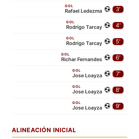
GOL
3'
Rafael Ledezma
GOL
4'
Rodrigo Tarcay
GOL
5'
Rodrigo Tarcay
GOL
6'
Richar Fernandes
GOL
7'
Jose Loayza
GOL
8'
Jose Loayza
GOL
9'
Jose Loayza
ALINEACIÓN INICIAL