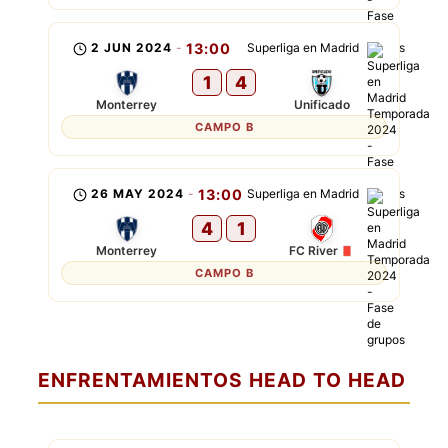
2 JUN 2024
-
13:00
Superliga en Madrid
1
4
Monterrey
Unificado
CAMPO B
26 MAY 2024
-
13:00
Superliga en Madrid
4
1
Monterrey
FC River
CAMPO B
ENFRENTAMIENTOS HEAD TO HEAD