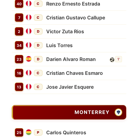
Renzo Ernesto Estrada
40
C
Cristian Gustavo Callupe
7
C
Victor Zuta Rios
2
D
Luis Torres
34
D
Darien Alvaro Roman
23
D
1'
Cristian Chaves Esmaro
16
C
Jose Javier Esquere
13
C
MONTERREY
Carlos Quinteros
25
P