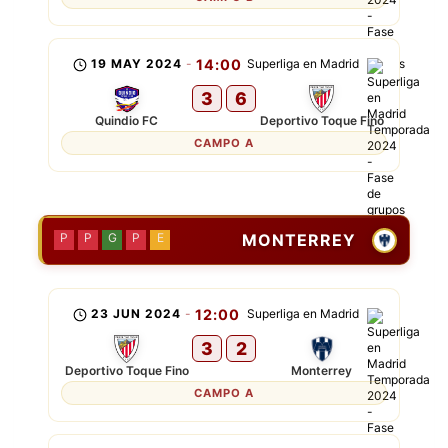
19 MAY 2024
-
14:00
Superliga en Madrid
3
6
Quindio FC
Deportivo Toque Fino
CAMPO A
MONTERREY
P
P
G
P
E
23 JUN 2024
-
12:00
Superliga en Madrid
3
2
Deportivo Toque Fino
Monterrey
CAMPO A