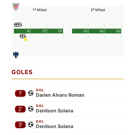
1ª Mitad
2ª Mitad
8'
17'
25'
33'
42'
50'
GOLES
GOL
1'
Darien Alvaro Roman
GOL
2'
Denilson Solana
GOL
3'
Denilson Solana