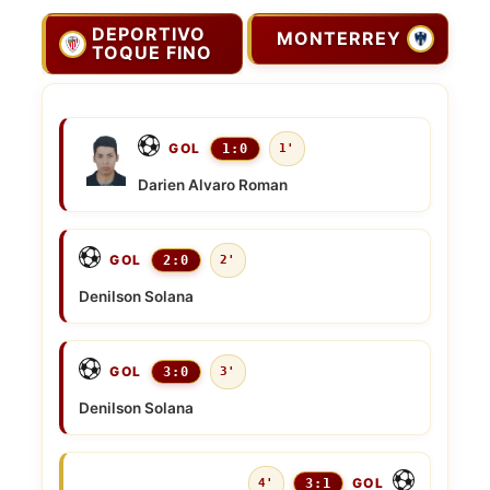
DEPORTIVO
MONTERREY
TOQUE FINO
GOL
1:0
1'
Darien Alvaro Roman
GOL
2:0
2'
Denilson Solana
GOL
3:0
3'
Denilson Solana
GOL
4'
3:1