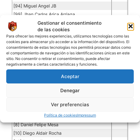
[94] Miguel Angel JB
[99] Jhan Carlos Arica Arriaga
Gestionar el consentimiento
de las cookies
MONTERREY
Para ofrecer las mejores experiencias, utilizamos tecnologías como las
cookies para almacenar y/o acceder a la información del dispositivo. El
consentimiento de estas tecnologías nos permitirá procesar datos como
Porteros
el comportamiento de navegación o las identificaciones únicas en este
sitio. No consentir o retirar el consentimiento, puede afectar
Jugador
Puntuación
Promedio
Goles
Partidos
Jugador
Po
Concedidos
Jugador
negativamente a ciertas características y funciones.
PO
[25] Carlos Quinteros
0.06
3
50
Aceptar
Jugadores de campo
Denegar
Jugador
Puntuación
Jugador
Ver preferencias
[3] Leandro Neyer Bernabe
Política de cookies
Impressum
[7] Amara Sylla
[8] Daniel Felipe Mesa
[10] Diego Aldair Rocha