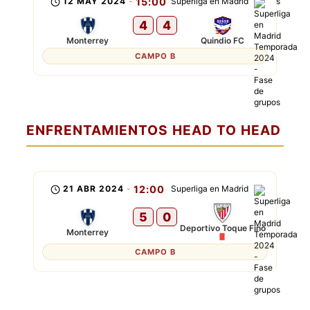
12 MAY 2024
-
15:00
Superliga en Madrid
4
4
Monterrey
Quindio FC
CAMPO B
ENFRENTAMIENTOS HEAD TO HEAD
21 ABR 2024
-
12:00
Superliga en Madrid
5
0
Deportivo Toque Fino
Monterrey
CAMPO B