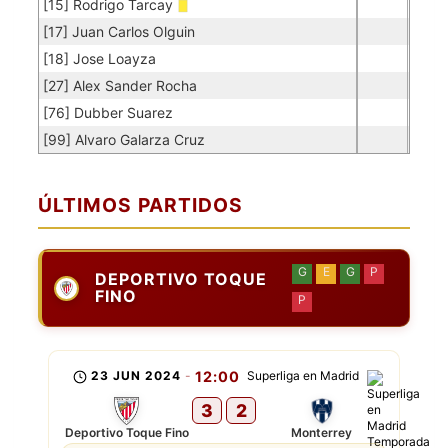
[15] Rodrigo Tarcay
[17] Juan Carlos Olguin
[18] Jose Loayza
[27] Alex Sander Rocha
[76] Dubber Suarez
[99] Alvaro Galarza Cruz
ÚLTIMOS PARTIDOS
G
E
G
P
DEPORTIVO TOQUE
FINO
P
23 JUN 2024
-
12:00
Superliga en Madrid
3
2
Deportivo Toque Fino
Monterrey