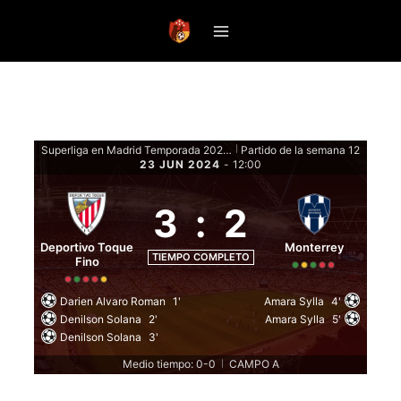
Saltar
al
contenido
Superliga en Madrid Temporada 2024 - Fase de grupos
Partido de la semana 12
|
23 JUN 2024
-
12:00
3
:
2
Deportivo Toque
Monterrey
TIEMPO COMPLETO
Fino
Darien Alvaro Roman
1'
Amara Sylla
4'
Denilson Solana
2'
Amara Sylla
5'
Denilson Solana
3'
Medio tiempo: 0-0
CAMPO A
|