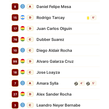
Daniel Felipe Mesa
8
A
Rodrigo Tarcay
15
D
6'
Juan Carlos Olguin
17
D
Dubber Suarez
76
C
Diego Aldair Rocha
10
C
Alvaro Galarza Cruz
99
D
Jose Loayza
18
C
Amara Sylla
7
A
4'
5'
Alex Sander Rocha
27
D
Leandro Neyer Bernabe
3
C