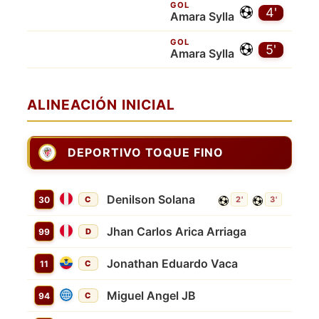
GOL
4'
Amara Sylla
GOL
5'
Amara Sylla
ALINEACIÓN INICIAL
DEPORTIVO TOQUE FINO
Denilson Solana
30
C
2'
3'
Jhan Carlos Arica Arriaga
99
D
Jonathan Eduardo Vaca
11
C
Miguel Angel JB
94
C