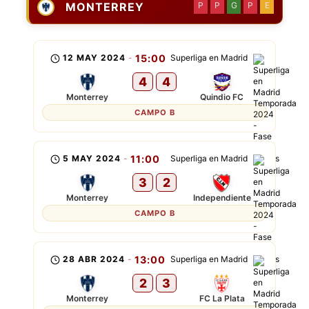
MONTERREY
P
P
G
P
E
12 MAY 2024
-
15:00
Superliga en Madrid
4
4
Monterrey
Quindio FC
CAMPO B
5 MAY 2024
-
11:00
Superliga en Madrid
3
2
Monterrey
Independiente
CAMPO B
28 ABR 2024
-
13:00
Superliga en Madrid
2
3
Monterrey
FC La Plata