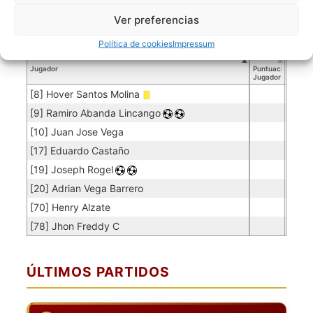
PO
[1] Javier Vega
0.08
4
50
Ver preferencias
Política de cookies
Impressum
Jugadores de campo
Jugador
Puntuación
Jugador
[8] Hover Santos Molina
[9] Ramiro Abanda Lincango
[10] Juan Jose Vega
[17] Eduardo Castaño
[19] Joseph Rogel
[20] Adrian Vega Barrero
[70] Henry Alzate
[78] Jhon Freddy C
ÚLTIMOS PARTIDOS