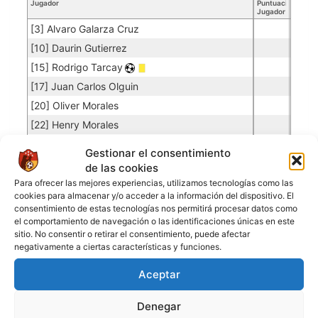
Jugador
Puntuación
Jugador
[3] Alvaro Galarza Cruz
[10] Daurin Gutierrez
[15] Rodrigo Tarcay
[17] Juan Carlos Olguin
[20] Oliver Morales
[22] Henry Morales
[74] Diego Aldair Rocha
Gestionar el consentimiento
[76] Dubber Suarez
de las cookies
[78] Richar Fernandes
Para ofrecer las mejores experiencias, utilizamos tecnologías como las
cookies para almacenar y/o acceder a la información del dispositivo. El
[99] Jose Loayza
consentimiento de estas tecnologías nos permitirá procesar datos como
el comportamiento de navegación o las identificaciones únicas en este
sitio. No consentir o retirar el consentimiento, puede afectar
QUINDIO FC
negativamente a ciertas características y funciones.
Aceptar
Porteros
Jugador
Puntuación
Promedio
Goles
Partidos
Denegar
Jugador
Po
Concedidos
Jugador