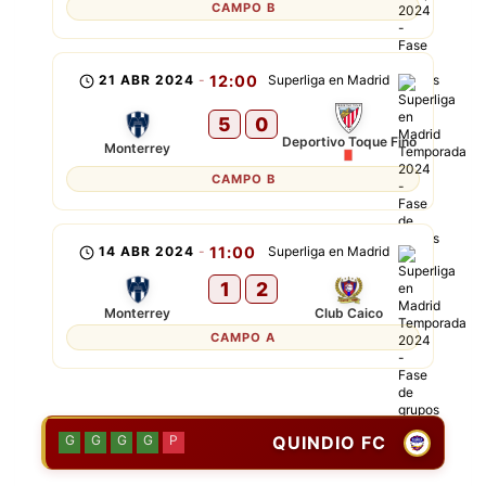
CAMPO B
21 ABR 2024
-
12:00
Superliga en Madrid
5
0
Deportivo Toque Fino
Monterrey
CAMPO B
14 ABR 2024
-
11:00
Superliga en Madrid
1
2
Monterrey
Club Caico
CAMPO A
QUINDIO FC
G
G
G
G
P