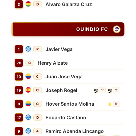
Alvaro Galarza Cruz
3
D
QUINDIO FC
Javier Vega
1
P
Henry Alzate
70
C
Juan Jose Vega
10
C
Joseph Rogel
19
C
1'
2'
Hover Santos Molina
8
C
5'
Eduardo Castaño
17
D
Ramiro Abanda Lincango
9
A