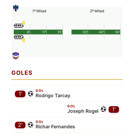
1ª Mitad
2ª Mitad
8'
17'
25'
33'
42'
50'
GOLES
GOL
1'
Rodrigo Tarcay
GOL
1'
Joseph Rogel
GOL
2'
Richar Fernandes