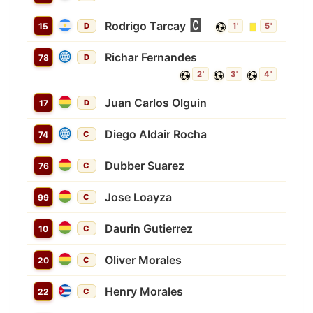
Rodrigo Tarcay
15
D
1'
5'
Richar Fernandes
78
D
2'
3'
4'
Juan Carlos Olguin
17
D
Diego Aldair Rocha
74
C
Dubber Suarez
76
C
Jose Loayza
99
C
Daurin Gutierrez
10
C
Oliver Morales
20
C
Henry Morales
22
C