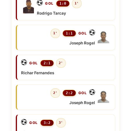
GOL
1:0
1'
Rodrigo Tarcay
GOL
1'
1:1
Joseph Rogel
GOL
2:1
2'
Richar Fernandes
GOL
2'
2:2
Joseph Rogel
GOL
3:2
3'