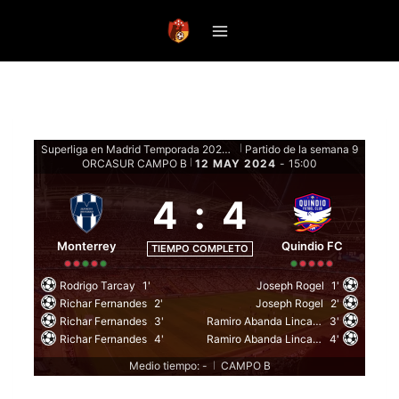
Saltar
al
contenido
Superliga en Madrid Temporada 2024 - Fase de grupos
Partido de la semana 9
|
ORCASUR CAMPO B
12 MAY 2024
-
15:00
|
4
:
4
Monterrey
Quindio FC
TIEMPO COMPLETO
Rodrigo Tarcay
1'
Joseph Rogel
1'
Richar Fernandes
2'
Joseph Rogel
2'
Richar Fernandes
3'
Ramiro Abanda Lincango
3'
Richar Fernandes
4'
Ramiro Abanda Lincango
4'
Medio tiempo: -
CAMPO B
|