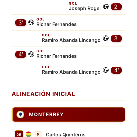
GOL
2'
Joseph Rogel
GOL
3'
Richar Fernandes
GOL
3'
Ramiro Abanda Lincango
GOL
4'
Richar Fernandes
GOL
4'
Ramiro Abanda Lincango
ALINEACIÓN INICIAL
MONTERREY
Carlos Quinteros
25
P