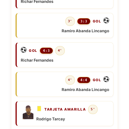
Richar Fernandes
GOL
3'
3:3
Ramiro Abanda Lincango
GOL
4:3
4'
Richar Fernandes
GOL
4'
4:4
Ramiro Abanda Lincango
TARJETA AMARILLA
5'
Rodrigo Tarcay