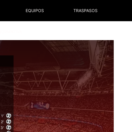
EQUIPOS
TRASPASOS
NORMATIVA
1'
2'
3'