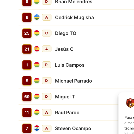
Brian Melendres
6
D
Cedrick Mugisha
9
A
Diego TQ
25
C
Jesús C
21
A
Luis Campos
1
P
Michael Parrado
5
D
Miguel T
69
D
Raul Pardo
11
A
Para 
almac
Steven Ocampo
tecno
7
A
ident