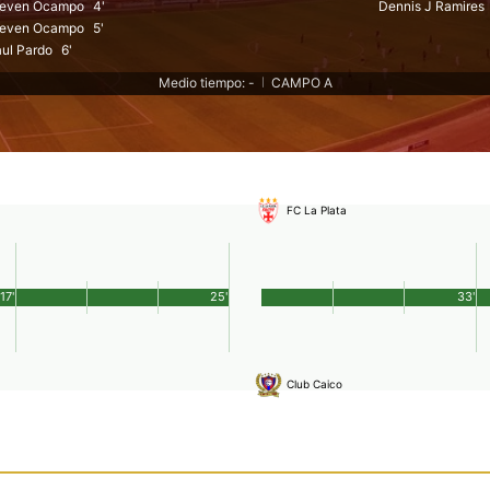
teven Ocampo
4'
Dennis J Ramires
teven Ocampo
5'
ul Pardo
6'
Medio tiempo: -
CAMPO A
|
FC La Plata
17'
25'
33'
Club Caico