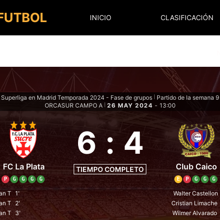
 FUTBOL
INICIO
CLASIFICACIÓN
Superliga en Madrid Temporada 2024 - Fase de grupos
Partido de la semana 9
|
ORCASUR CAMPO A
26 MAY 2024
-
13:00
|
6
:
4
FC La Plata
Club Caico
TIEMPO COMPLETO
P
G
G
G
G
E
P
G
G
G
an T
1'
Walter Castellon
an T
2'
Cristian Limache
an T
3'
Wilmer Alvarado