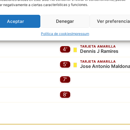
ar negativamente a ciertas características y funciones.
Aceptar
Denegar
Ver preferenci
Política de cookies
Impressum
TARJETA AMARILLA
4'
Dennis J Ramires
TARJETA AMARILLA
5'
Jose Antonio Maldon
7'
8'