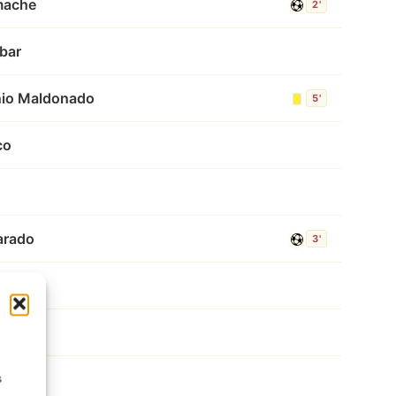
imache
2'
bar
nio Maldonado
5'
co
arado
3'
lacios
d Batz
s