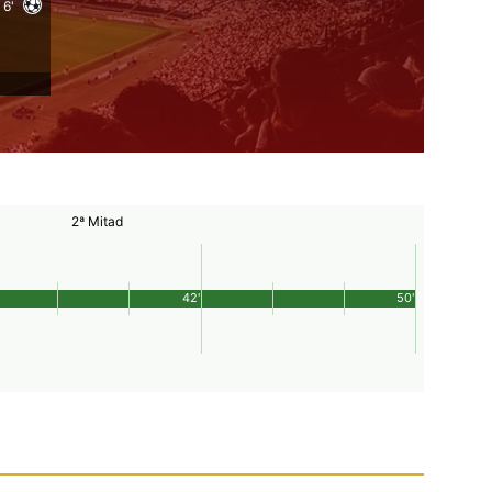
6'
2ª Mitad
42'
50'