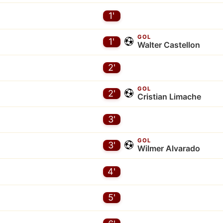
1'
GOL
1'
Walter Castellon
2'
GOL
2'
Cristian Limache
3'
GOL
3'
Wilmer Alvarado
4'
5'