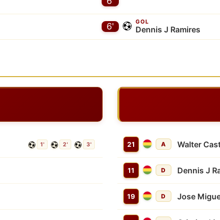
6'
GOL
6'
Dennis J Ramires
Walter Cast
21
A
1'
2'
3'
Dennis J R
11
D
Jose Migue
19
D