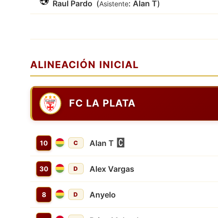
Raul Pardo
(
:
Alan T
)
Asistente
ALINEACIÓN INICIAL
FC LA PLATA
Alan T
10
C
Alex Vargas
30
D
Anyelo
8
D