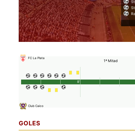
S
S
Ra
FC La Plata
1ª Mitad
8'
Club Caico
GOLES