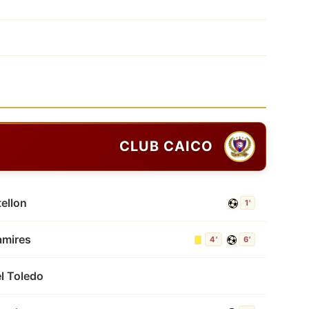
CLUB CAICO
ellon
1'
amires
4'
6'
l Toledo