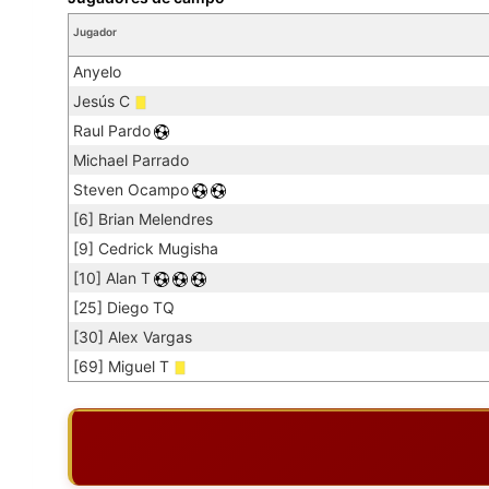
Jugador
Anyelo
Jesús C
Raul Pardo
Michael Parrado
Steven Ocampo
[6] Brian Melendres
[9] Cedrick Mugisha
[10] Alan T
[25] Diego TQ
[30] Alex Vargas
[69] Miguel T