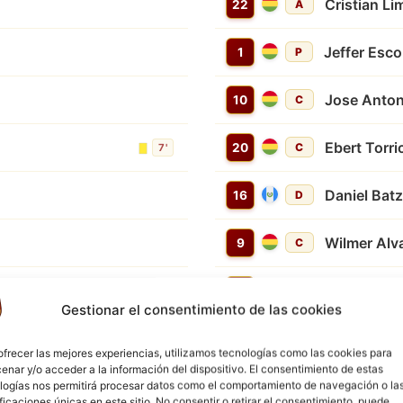
Cristian L
22
A
Jeffer Esco
1
P
Jose Anto
10
C
Ebert Torri
20
C
7'
Daniel Batz
16
D
Wilmer Alv
9
C
Juvenal Pa
24
C
8'
Gestionar el consentimiento de las cookies
Jorge Davi
7
D
6'
ofrecer las mejores experiencias, utilizamos tecnologías como las cookies para
enar y/o acceder a la información del dispositivo. El consentimiento de estas
logías nos permitirá procesar datos como el comportamiento de navegación o la
4'
5'
ificaciones únicas en este sitio. No consentir o retirar el consentimiento, puede