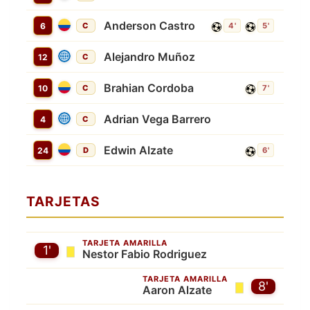
Anderson Castro
6
C
4'
5'
Alejandro Muñoz
12
C
Brahian Cordoba
10
C
7'
Adrian Vega Barrero
4
C
Edwin Alzate
24
D
6'
TARJETAS
TARJETA AMARILLA
1'
Nestor Fabio Rodriguez
TARJETA AMARILLA
8'
Aaron Alzate