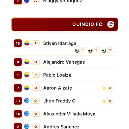
Blaggy Rodriguez
11
A
QUINDIO FC
Stiven Idarraga
18
A
1'
2'
3'
Alejandro Vanegas
8
D
Pablo Loaiza
1
P
Aaron Alzate
7
D
8'
Jhon Freddy C
13
C
9'
Alexander Villada Moya
14
D
Andres Sanchez
2
D