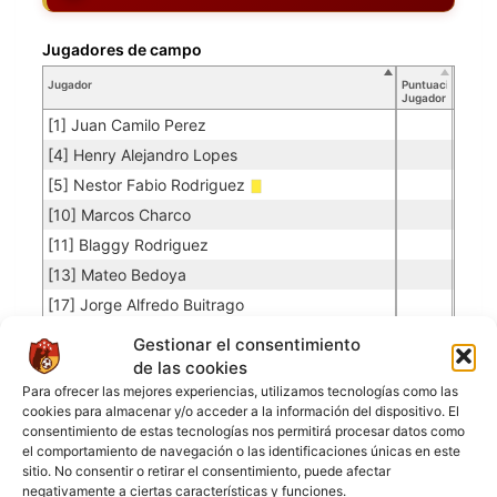
Jugadores de campo
Jugador
Puntuación
Jugador
[1] Juan Camilo Perez
[4] Henry Alejandro Lopes
[5] Nestor Fabio Rodriguez
[10] Marcos Charco
[11] Blaggy Rodriguez
[13] Mateo Bedoya
[17] Jorge Alfredo Buitrago
[23] Kevin Stiven Olarte
Gestionar el consentimiento
[61] Jhoan Serdan
de las cookies
Para ofrecer las mejores experiencias, utilizamos tecnologías como las
[80] Vladimir Duque
cookies para almacenar y/o acceder a la información del dispositivo. El
[88] Edgar Suarez
consentimiento de estas tecnologías nos permitirá procesar datos como
el comportamiento de navegación o las identificaciones únicas en este
sitio. No consentir o retirar el consentimiento, puede afectar
QUINDIO FC
negativamente a ciertas características y funciones.