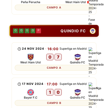
Peña Perucha
West Ham Utd
CAMPO A
QUINDIO FC
G
G
G
G
P
24 NOV 2024
-
16:00
Superliga en Madrid
0
7
West Ham Utd
Quindio FC
CAMPO A
17 NOV 2024
-
17:00
Superliga en Madrid
1
0
Bayer F.C
Quindio FC
CAMPO B