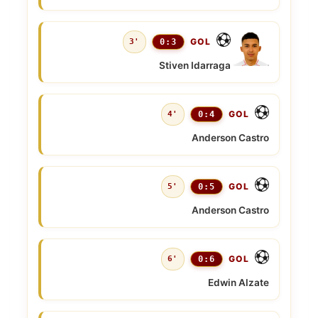
GOL
3'
0:3
Stiven Idarraga
GOL
4'
0:4
Anderson Castro
GOL
5'
0:5
Anderson Castro
GOL
6'
0:6
Edwin Alzate