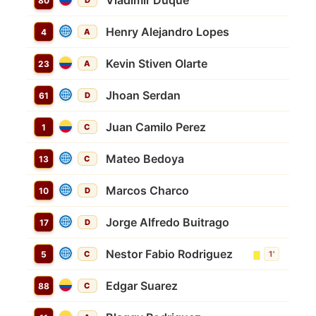
Vladimir Duque
80
D
Henry Alejandro Lopes
4
A
Kevin Stiven Olarte
23
A
Jhoan Serdan
61
D
Juan Camilo Perez
1
C
Mateo Bedoya
13
C
Marcos Charco
10
D
Jorge Alfredo Buitrago
17
D
Nestor Fabio Rodriguez
5
C
1'
Edgar Suarez
88
C