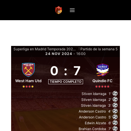
Saltar
al
contenido
Superliga en Madrid Temporada 2024-25 - Fase de grupos
Partido de la semana 5
|
24 NOV 2024
-
16:00
0
:
7
West Ham Utd
Quindio FC
TIEMPO COMPLETO
Stiven Idarraga
1'
Stiven Idarraga
2'
Stiven Idarraga
3'
Anderson Castro
4'
Anderson Castro
5'
Edwin Alzate
6'
Brahian Cordoba
7'