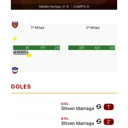
Medio tiempo: 0-0
CAMPO A
|
1ª Mitad
2ª Mitad
8'
17'
25'
33'
42'
50'
GOLES
GOL
1'
Stiven Idarraga
GOL
2'
Stiven Idarraga