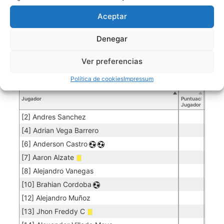
Aceptar
Porteros
Denegar
Jugador
Puntuación
Promedio
Goles
Partidos
Jugador
Po
Concedidos
Jugador
PO
Ver preferencias
[1] Pablo Loaiza
0.00
50
Política de cookies
Impressum
Jugadores de campo
Jugador
Puntuación
Jugador
[2] Andres Sanchez
[4] Adrian Vega Barrero
[6] Anderson Castro
[7] Aaron Alzate
[8] Alejandro Vanegas
[10] Brahian Cordoba
[12] Alejandro Muñoz
[13] Jhon Freddy C