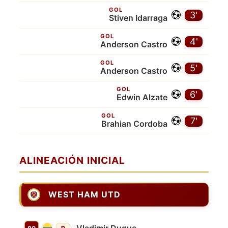
GOL
3'
Stiven Idarraga
GOL
4'
Anderson Castro
GOL
5'
Anderson Castro
GOL
6'
Edwin Alzate
GOL
7'
Brahian Cordoba
ALINEACIÓN INICIAL
WEST HAM UTD