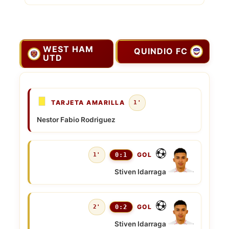
WEST HAM
QUINDIO FC
UTD
TARJETA AMARILLA
1'
Nestor Fabio Rodriguez
GOL
1'
0:1
Stiven Idarraga
GOL
2'
0:2
Stiven Idarraga