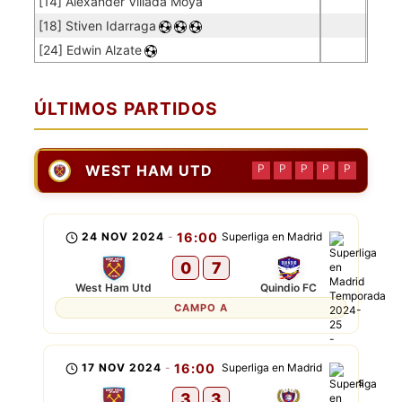
[14] Alexander Villada Moya
[18] Stiven Idarraga
[24] Edwin Alzate
ÚLTIMOS PARTIDOS
WEST HAM UTD
P
P
P
P
P
24 NOV 2024
-
16:00
Superliga en Madrid
0
7
West Ham Utd
Quindio FC
CAMPO A
17 NOV 2024
-
16:00
Superliga en Madrid
3
3