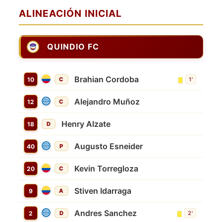
ALINEACIÓN INICIAL
QUINDIO FC
Brahian Cordoba
10
C
1'
Alejandro Muñoz
12
C
Henry Alzate
18
D
Augusto Esneider
40
P
Kevin Torregloza
20
C
Stiven Idarraga
9
A
Andres Sanchez
2
D
2'