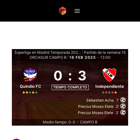
Saltar
al
contenido
Superliga en Madrid Temporada 2024-25 - Fase de grupos
Partido de la semana 15
|
ORCASUR CAMPO B
16 FEB 2025
-
13:00
|
0
:
3
Quindio FC
Independiente
TIEMPO COMPLETO
Sebastian Acha
1'
Precius Moses Etele
2'
Precius Moses Etele
3'
Medio tiempo: 0-0
CAMPO B
|