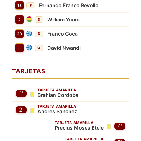
Fernando Franco Revollo
13
P
William Yucra
2
D
Franco Coca
20
D
David Nwandi
5
C
TARJETAS
TARJETA AMARILLA
1'
Brahian Cordoba
TARJETA AMARILLA
2'
Andres Sanchez
TARJETA AMARILLA
4'
Precius Moses Etele
TARJETA AMARILLA