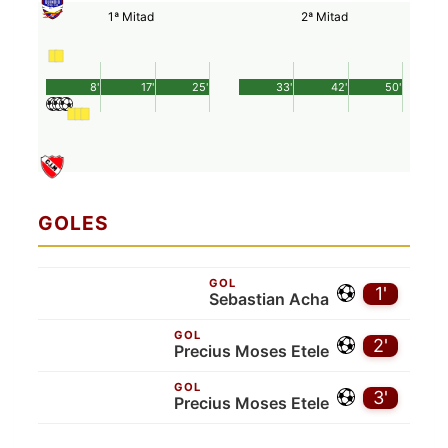
1ª Mitad
2ª Mitad
8'
17'
25'
33'
42'
50'
GOLES
GOL
1'
Sebastian Acha
GOL
2'
Precius Moses Etele
GOL
3'
Precius Moses Etele