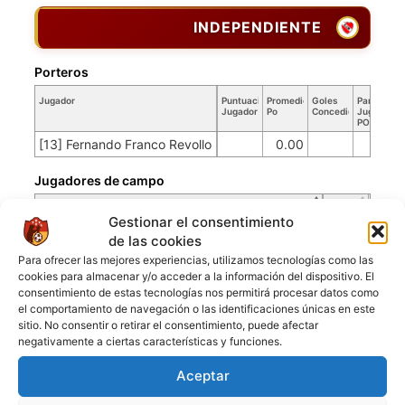
INDEPENDIENTE
Porteros
Jugador
Puntuación
Promedio
Goles
Partidos
Jugador
Po
Concedidos
Jugador
PO
[13] Fernando Franco Revollo
0.00
50
Jugadores de campo
Jugador
Puntuación
Gestionar el consentimiento
Jugador
de las cookies
[2] William Yucra
Para ofrecer las mejores experiencias, utilizamos tecnologías como las
[5] David Nwandi
cookies para almacenar y/o acceder a la información del dispositivo. El
[9] Sebastian Acha
consentimiento de estas tecnologías nos permitirá procesar datos como
el comportamiento de navegación o las identificaciones únicas en este
[10] Precius Moses Etele
sitio. No consentir o retirar el consentimiento, puede afectar
[11] Benjamin Izu
negativamente a ciertas características y funciones.
[15] Wilson Espinoza
Aceptar
[20] Franco Coca