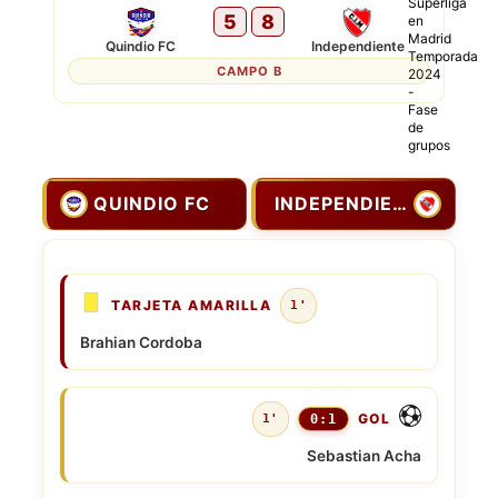
5
8
Quindio FC
Independiente
CAMPO B
QUINDIO FC
INDEPENDIENTE
TARJETA AMARILLA
1'
Brahian Cordoba
GOL
1'
0:1
Sebastian Acha