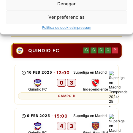
[22] Raul Pardo
Denegar
[30] Juan David
Ver preferencias
Política de cookies
Impressum
ÚLTIMOS PARTIDOS
QUINDIO FC
G
G
G
G
P
16 FEB 2025
-
13:00
Superliga en Madrid
0
3
Quindio FC
Independiente
CAMPO B
9 FEB 2025
-
15:00
Superliga en Madrid
4
3
Quindio FC
West Ham Utd