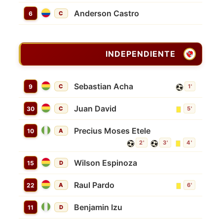
Anderson Castro
6
C
INDEPENDIENTE
Sebastian Acha
9
C
1'
Juan David
30
C
5'
Precius Moses Etele
10
A
2'
3'
4'
Wilson Espinoza
15
D
Raul Pardo
22
A
6'
Benjamin Izu
11
D