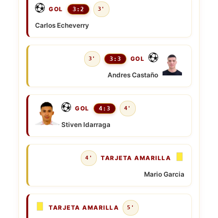
GOL
3:2
3'
Carlos Echeverry
GOL
3'
3:3
Andres Castaño
GOL
4:3
4'
Stiven Idarraga
TARJETA AMARILLA
4'
Mario Garcia
TARJETA AMARILLA
5'