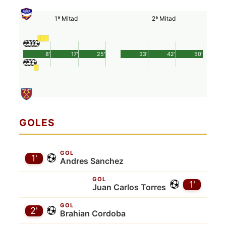
1ª Mitad
2ª Mitad
8'
17'
25'
33'
42'
50'
GOLES
GOL
1'
Andres Sanchez
GOL
1'
Juan Carlos Torres
GOL
2'
Brahian Cordoba