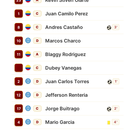
Kevin Stiven Olarte
23
A
Juan Camilo Perez
1
C
Andres Castaño
8
C
3'
Marcos Charco
10
D
Blaggy Rodriguez
11
A
Dubey Vanegas
C
Juan Carlos Torres
2
D
1'
Jefferson Renteria
12
D
Jorge Buitrago
17
C
2'
Mario Garcia
4
D
4'