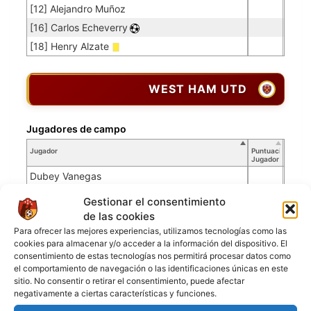
[12] Alejandro Muñoz
[16] Carlos Echeverry
[18] Henry Alzate
WEST HAM UTD
Jugadores de campo
Jugador
Puntuación
Jugador
Dubey Vanegas
[1] Juan Camilo Perez
Gestionar el consentimiento
[2] Juan Carlos Torres
de las cookies
Para ofrecer las mejores experiencias, utilizamos tecnologías como las
[4] Mario Garcia
cookies para almacenar y/o acceder a la información del dispositivo. El
[6] Jhoan Serdan
consentimiento de estas tecnologías nos permitirá procesar datos como
el comportamiento de navegación o las identificaciones únicas en este
[8] Andres Castaño
sitio. No consentir o retirar el consentimiento, puede afectar
[10] Marcos Charco
negativamente a ciertas características y funciones.
[11] Blaggy Rodriguez