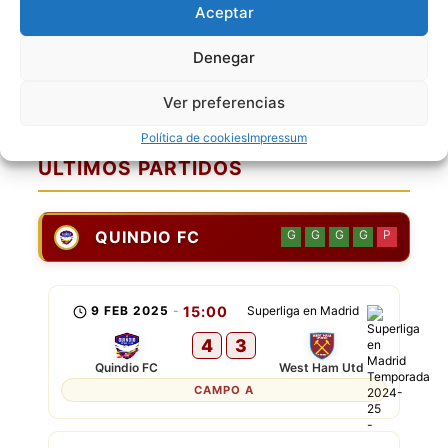
Aceptar
[12] Jefferson Renteria
[17] Jorge Buitrago
Denegar
[20] Anderson Cardona
Ver preferencias
[23] Kevin Stiven Olarte
Política de cookies
Impressum
ÚLTIMOS PARTIDOS
QUINDIO FC
G
G
G
G
P
9 FEB 2025
-
15:00
Superliga en Madrid
4
3
Quindio FC
West Ham Utd
CAMPO A