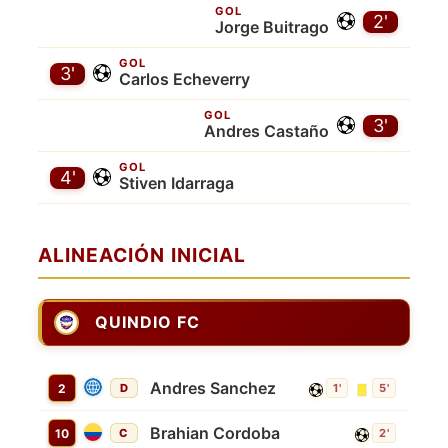
GOL
2'
Jorge Buitrago
GOL
3'
Carlos Echeverry
GOL
3'
Andres Castaño
GOL
4'
Stiven Idarraga
ALINEACIÓN INICIAL
QUINDIO FC
Andres Sanchez
2
D
1'
5'
Brahian Cordoba
10
C
2'