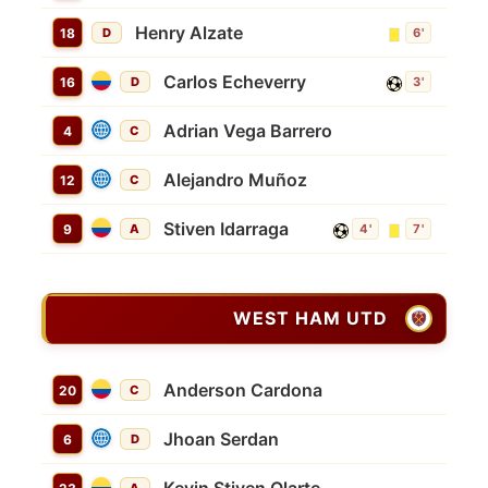
Henry Alzate
18
D
6'
Carlos Echeverry
16
D
3'
Adrian Vega Barrero
4
C
Alejandro Muñoz
12
C
Stiven Idarraga
9
A
4'
7'
WEST HAM UTD
Anderson Cardona
20
C
Jhoan Serdan
6
D