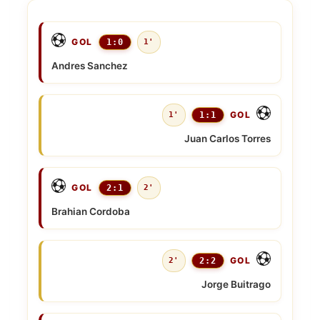
GOL
1:0
1'
Andres Sanchez
GOL
1'
1:1
Juan Carlos Torres
GOL
2:1
2'
Brahian Cordoba
GOL
2'
2:2
Jorge Buitrago