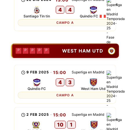
4
4
Santiago Tin tin
Quindio FC
CAMPO A
WEST HAM UTD
P
P
P
P
P
9 FEB 2025
-
15:00
Superliga en Madrid
4
3
Quindio FC
West Ham Utd
CAMPO A
2 FEB 2025
-
15:00
Superliga en Madrid
10
1