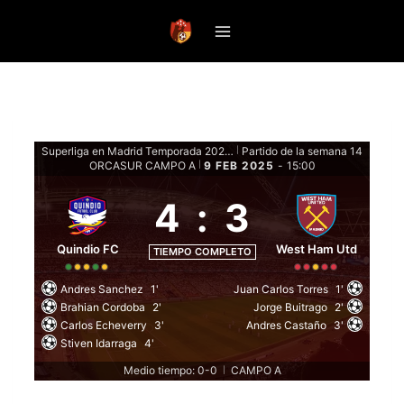
Saltar
al
contenido
Superliga en Madrid Temporada 2024-25 - Fase de grupos
Partido de la semana 14
|
ORCASUR CAMPO A
9 FEB 2025
-
15:00
|
4
:
3
Quindio FC
West Ham Utd
TIEMPO COMPLETO
Andres Sanchez
1'
Juan Carlos Torres
1'
Brahian Cordoba
2'
Jorge Buitrago
2'
Carlos Echeverry
3'
Andres Castaño
3'
Stiven Idarraga
4'
Medio tiempo: 0-0
CAMPO A
|