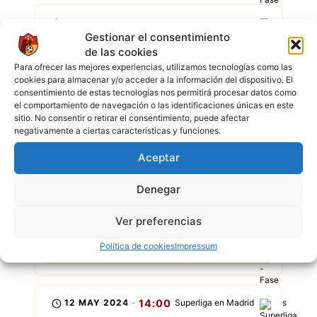
28 ABR 2024
-
13:00
Superliga en Madrid
Gestionar el consentimiento
4
5
de las cookies
San Miguel de Uncia
FC Candelaria
Para ofrecer las mejores experiencias, utilizamos tecnologías como las
CAMPO A
cookies para almacenar y/o acceder a la información del dispositivo. El
consentimiento de estas tecnologías nos permitirá procesar datos como
el comportamiento de navegación o las identificaciones únicas en este
sitio. No consentir o retirar el consentimiento, puede afectar
negativamente a ciertas características y funciones.
WILSTERMANN
P
P
G
P
P
Aceptar
Denegar
26 MAY 2024
-
15:00
Superliga en Madrid
Ver preferencias
0
1
San Miguel de Uncia
Wilstermann
Política de cookies
Impressum
CAMPO B
12 MAY 2024
-
14:00
Superliga en Madrid