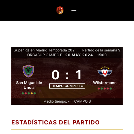
Saltar
al
contenido
Superliga en Madrid Temporada 2024 - Fase de grupos
Partido de la semana 9
|
ORCASUR CAMPO B
26 MAY 2024
-
15:00
|
0
:
1
San Miguel de
Wilstermann
TIEMPO COMPLETO
Uncia
Medio tiempo: -
CAMPO B
|
ESTADÍSTICAS DEL PARTIDO