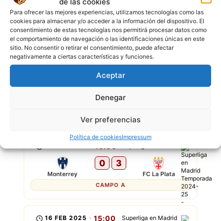
de las cookies
[11] Cedrick Mugisha
Para ofrecer las mejores experiencias, utilizamos tecnologías como las
[16] Abraham Torres
cookies para almacenar y/o acceder a la información del dispositivo. El
[18] Marcos Campos
consentimiento de estas tecnologías nos permitirá procesar datos como
el comportamiento de navegación o las identificaciones únicas en este
[20] Arturo Quiñonez
sitio. No consentir o retirar el consentimiento, puede afectar
negativamente a ciertas características y funciones.
ÚLTIMOS PARTIDOS
Aceptar
Denegar
MONTERREY
P
P
G
P
E
Ver preferencias
Política de cookies
Impressum
23 FEB 2025
-
13:00
Superliga en Madrid
0
3
Monterrey
FC La Plata
CAMPO A
16 FEB 2025
-
15:00
Superliga en Madrid