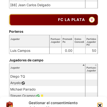
[88] Jean Carlos Delgado
FC LA PLATA
Porteros
Jugador
Puntuación
Promedio
Goles
Partidos
Jugador
Po
Concedidos
Jugador
PO
Luis Campos
0.00
50
Jugadores de campo
Jugador
Puntuación
Jugador
Diego TQ
Anyelo
Michael Parrado
Steven Ocampo
[2] Ender Avendaño
Gestionar el consentimiento