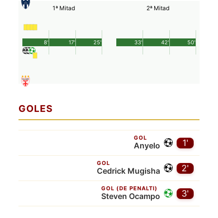
1ª Mitad
2ª Mitad
8'
17'
25'
33'
42'
50'
GOLES
GOL
1'
Anyelo
GOL
2'
Cedrick Mugisha
GOL (DE PENALTI)
3'
Steven Ocampo