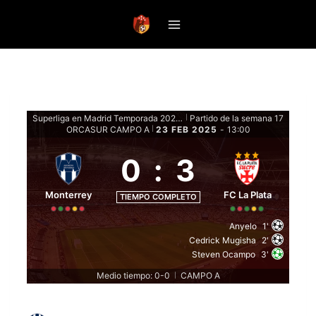
Saltar
al
contenido
Superliga en Madrid Temporada 2024-25 - Fase de grupos
Partido de la semana 17
|
ORCASUR CAMPO A
23 FEB 2025
-
13:00
|
0
:
3
Monterrey
FC La Plata
TIEMPO COMPLETO
Anyelo
1'
Cedrick Mugisha
2'
Steven Ocampo
3'
Medio tiempo: 0-0
CAMPO A
|