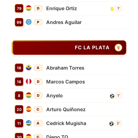
Enrique Ortiz
79
D
1'
Andres Aguilar
99
P
FC LA PLATA
Abraham Torres
16
A
Marcos Campos
18
D
Anyelo
8
D
1'
Arturo Quiñonez
20
C
Cedrick Mugisha
11
A
2'
Diego TQ
30
C