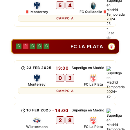
5
4
Monterrey
FC Quillacollo
CAMPO A
FC LA PLATA
G
P
G
G
G
23 FEB 2025
-
13:00
Superliga en Madrid
0
3
Monterrey
FC La Plata
CAMPO A
16 FEB 2025
-
14:00
Superliga en Madrid
2
8
Wilstermann
FC La Plata