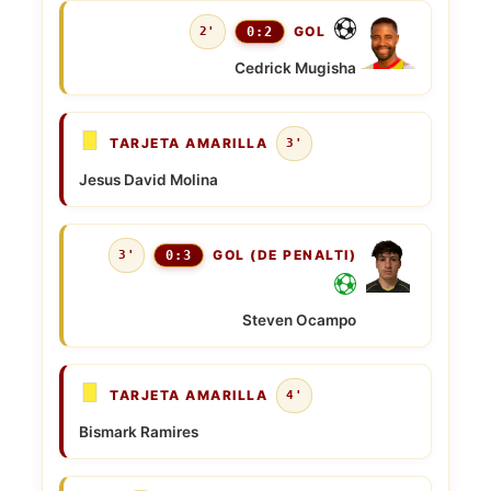
GOL
2'
0:2
Cedrick Mugisha
TARJETA AMARILLA
3'
Jesus David Molina
GOL (DE PENALTI)
3'
0:3
Steven Ocampo
TARJETA AMARILLA
4'
Bismark Ramires