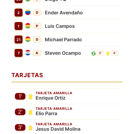
Ender Avendaño
2
D
Luis Campos
1
P
Michael Parrado
21
D
Steven Ocampo
7
A
3'
4'
TARJETAS
TARJETA AMARILLA
1'
Enrique Ortiz
TARJETA AMARILLA
2'
Elio Parra
TARJETA AMARILLA
3'
Jesus David Molina