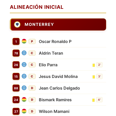
ALINEACIÓN INICIAL
MONTERREY
Oscar Ronaldo P
1
P
Aldrin Teran
78
C
Elio Parra
26
C
2'
Jesus David Molina
15
C
3'
Jean Carlos Delgado
88
D
Bismark Ramires
24
D
4'
Wilson Mamani
27
D