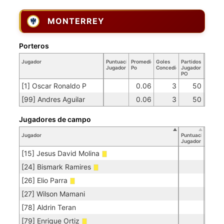
MONTERREY
Porteros
Jugador
Puntuación
Promedio
Goles
Partidos
Jugador
Po
Concedidos
Jugador
PO
[1] Oscar Ronaldo P
0.06
3
50
[99] Andres Aguilar
0.06
3
50
Jugadores de campo
Jugador
Puntuación
Jugador
[15] Jesus David Molina
[24] Bismark Ramires
[26] Elio Parra
[27] Wilson Mamani
[78] Aldrin Teran
[79] Enrique Ortiz