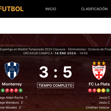
 FUTBOL
INICIO
CLASIFICACIÓN
Superliga en Madrid Temporada 2023 Clausura - Eliminatorias
Octavos de Fina
|
ORCASUR CAMPO A
14 ENE 2024
-
14:00
|
3
:
5
Monterrey
FC La Plata
TIEMPO COMPLETO
G
P
P
P
G
P
P
E
E
G
ego Aldair Rocha
1'
Jesús C
iego Mendoza
2'
Jesús C
iver Morales
3'
Cristhian Salazar