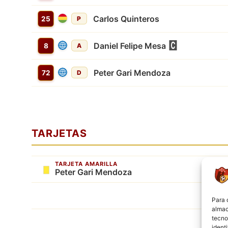
Carlos Quinteros
25
P
Daniel Felipe Mesa
8
A
Peter Gari Mendoza
72
D
TARJETAS
TARJETA AMARILLA
Peter Gari Mendoza
Para 
almac
tecno
ident