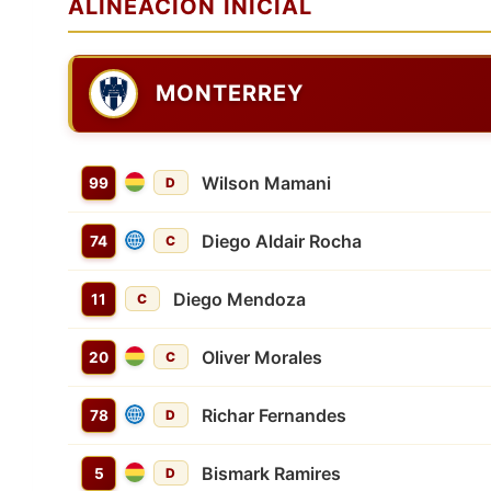
ALINEACIÓN INICIAL
MONTERREY
Wilson Mamani
99
D
Diego Aldair Rocha
74
C
Diego Mendoza
11
C
Oliver Morales
20
C
Richar Fernandes
78
D
Bismark Ramires
5
D