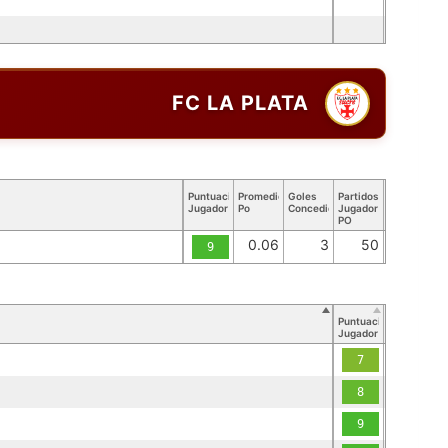
FC LA PLATA
Puntuación
Promedio
Goles
Partidos
Jugador
Po
Concedidos
Jugador
PO
0.06
3
50
9
Puntuación
Jugador
7
8
9