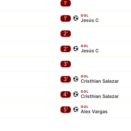
1'
GOL
1'
Jesús C
2'
GOL
2'
Jesús C
3'
GOL
3'
Cristhian Salazar
GOL
4'
Cristhian Salazar
GOL
5'
Alex Vargas