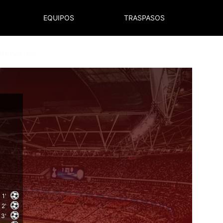
EQUIPOS
TRASPASOS
NORMATIVA
l
1'
2'
3'