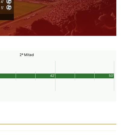
4'
5'
2ª Mitad
42'
50'