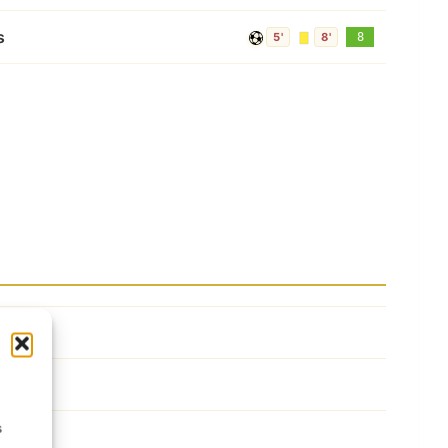
s
5'
8'
8
s