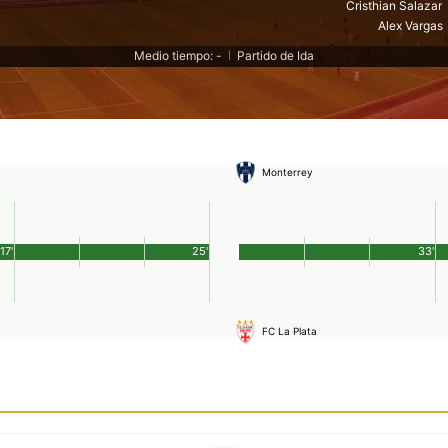
Cristhian Salazar
Alex Vargas
Medio tiempo: -
Partido de Ida
|
Monterrey
17'
25'
33'
FC La Plata