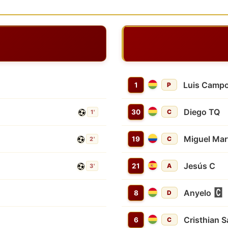
Luis Camp
1
P
Diego TQ
30
C
1'
Miguel Mar
19
C
2'
Jesús C
21
A
3'
Anyelo
8
D
Cristhian S
6
C