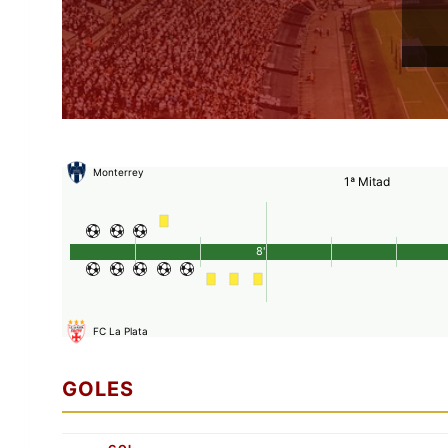
Monterrey
1ª Mitad
8'
FC La Plata
GOLES