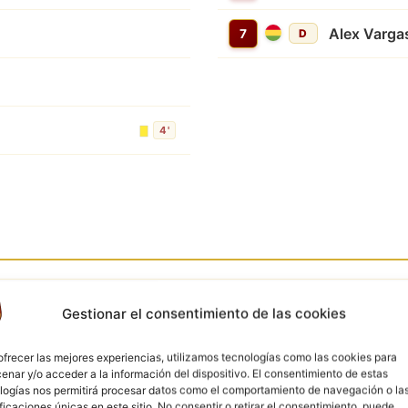
Alex Varga
7
D
4'
4'
Gestionar el consentimiento de las cookies
TARJETA AMARILLA
6'
Miguel Martinez
ofrecer las mejores experiencias, utilizamos tecnologías como las cookies para
enar y/o acceder a la información del dispositivo. El consentimiento de estas
TARJETA AMARILLA
logías nos permitirá procesar datos como el comportamiento de navegación o la
7'
Jesús C
ificaciones únicas en este sitio. No consentir o retirar el consentimiento, puede