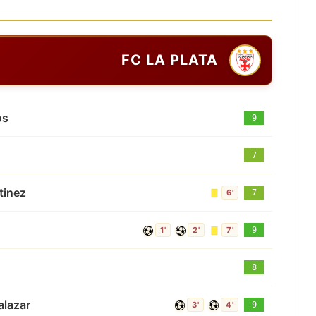
FC LA PLATA
os
9
7
tinez
6'
7
1'
2'
7'
9
8
alazar
3'
4'
9