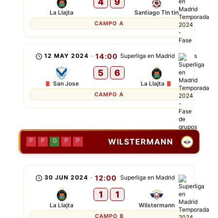
4
9
La Llajta
Santiago Tin tin
CAMPO A
12 MAY 2024
-
14:00
Superliga en Madrid
5
6
San Jose
La Llajta
CAMPO A
WILSTERMANN
P
P
G
P
P
30 JUN 2024
-
12:00
Superliga en Madrid
1
1
La Llajta
Wilstermann
CAMPO B