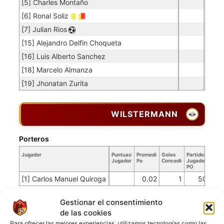
[5] Charles Montaño
[6] Ronal Soliz
[7] Julian Rios
[15] Alejandro Delfin Choqueta
[16] Luis Alberto Sanchez
[18] Marcelo Almanza
[19] Jhonatan Zurita
WILSTERMANN
Porteros
Jugador
Puntuación
Promedio
Goles
Partidos
Jugador
Po
Concedidos
Jugador
PO
[1] Carlos Manuel Quiroga
0.02
1
50
Jugadores de campo
Gestionar el consentimiento
de las cookies
Jugador
Puntuación
Jugador
Para ofrecer las mejores experiencias, utilizamos tecnologías como las