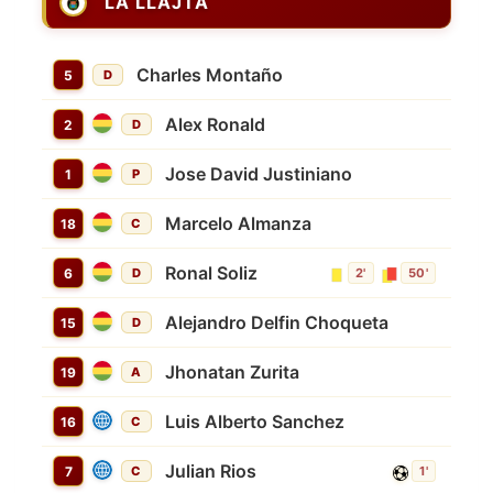
LA LLAJTA
Charles Montaño
5
D
Alex Ronald
2
D
Jose David Justiniano
1
P
Marcelo Almanza
18
C
Ronal Soliz
6
D
2'
50'
Alejandro Delfin Choqueta
15
D
Jhonatan Zurita
19
A
Luis Alberto Sanchez
16
C
Julian Rios
7
C
1'