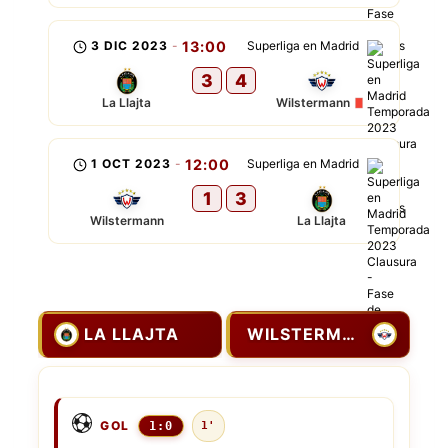
3 DIC 2023
-
13:00
Superliga en Madrid
3
4
La Llajta
Wilstermann
1 OCT 2023
-
12:00
Superliga en Madrid
1
3
Wilstermann
La Llajta
LA LLAJTA
WILSTERMANN
GOL
1:0
1'