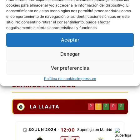
cookies para almacenar y/o acceder a la información del dispositivo. El
[8] Moises Borja
consentimiento de estas tecnologías nos permitirá procesar datos como
[14] Gaston Pedraza
el comportamiento de navegación o las identificaciones únicas en este
sitio. No consentir o retirar el consentimiento, puede afectar
[17] Aron Walter Garcia
negativamente a ciertas características y funciones.
[24] Jhon Sandoval
[26] Lucas Daniel Arabel
Aceptar
[27] Rodrigo Choque
Denegar
[52] Javier Lozano Galindo
[69] Jose Unzueta
Ver preferencias
Política de cookies
Impressum
ÚLTIMOS PARTIDOS
LA LLAJTA
P
E
G
P
G
30 JUN 2024
-
12:00
Superliga en Madrid