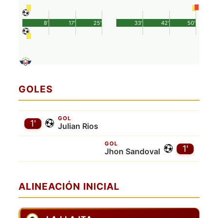
8'
17'
25'
33'
42'
50'
GOLES
GOL
1'
Julian Rios
GOL
1'
Jhon Sandoval
ALINEACIÓN INICIAL