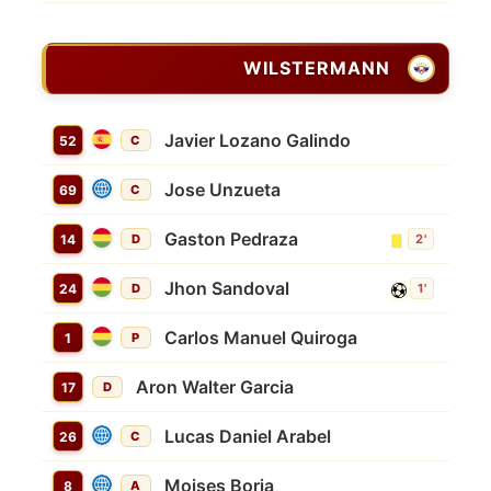
WILSTERMANN
Javier Lozano Galindo
52
C
Jose Unzueta
69
C
Gaston Pedraza
14
D
2'
Jhon Sandoval
24
D
1'
Carlos Manuel Quiroga
1
P
Aron Walter Garcia
17
D
Lucas Daniel Arabel
26
C
Moises Borja
8
A