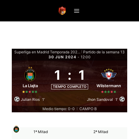
Saltar
al
contenido
Superliga en Madrid Temporada 2024 - Fase de grupos
Partido de la semana 13
|
30 JUN 2024
-
12:00
1
:
1
La Llajta
Wilstermann
TIEMPO COMPLETO
Julian Rios
1'
Jhon Sandoval
1'
Medio tiempo: 0-0
CAMPO B
|
1ª Mitad
2ª Mitad