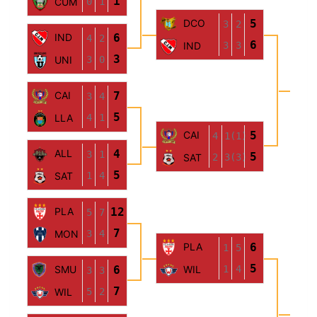
1
0
1
CUM
DCO
5
3
2
IND
6
4
2
6
3
3
IND
3
3
0
UNI
CAI
7
3
4
5
4
1
LLA
CAI
5
4
1(1)
ALL
4
3
1
5
2
3(3)
SAT
5
1
4
SAT
PLA
12
5
7
7
3
4
MON
PLA
6
1
5
5
1
4
SMU
6
WIL
3
3
7
5
2
WIL
PL