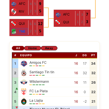
AF
AFC
9
4
5
5
2
3
RIV
AFC
7
4
3
3
1
2
QUI
QUI
12
6
6
5
2
3
TNE
All
Home
Away
#
EQUIPO
J
DG
PT
Amigos FC
1
16
17
34
Santiago Tin tin
2
16
32
32
Wilstermann
3
16
11
26
▲
FC La Plata
4
16
0
22
La Llajta
5
16
-2
21
▼