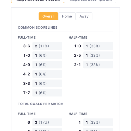
Overall
Home
Away
COMMON SCORELINES
FULL-TIME
HALF-TIME
3-6
1-0
2
(11%)
1
(33%)
1-0
2-5
1
(6%)
1
(33%)
4-9
2-1
1
(6%)
1
(33%)
4-2
1
(6%)
3-3
1
(6%)
7-7
1
(6%)
TOTAL GOALS PER MATCH
FULL-TIME
HALF-TIME
6
1
3
(17%)
1
(33%)