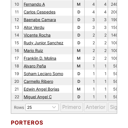
10
Fernando A
M
4
4
240
11
Carlos Cespedes
D
4
4
200
12
Baenabe Camara
D
3
3
190
13
Aitor Verdu
D
3
3
150
14
Vicente Rocha
D
2
2
140
15
Rudy Junior Sanchez
D
2
2
100
16
Mario Ruiz
M
2
2
100
17
Franklin D. Molina
M
2
2
100
18
Alvaro Peña
M
1
1
50
19
Soham Leciaro Somo
D
1
1
50
20
Carmello Ribero
D
1
1
50
21
Edwin Angel Borjas
M
1
1
50
22
Miguel Angel C
D
1
1
50
Primero
Anterior
Siguien
Rows
PORTEROS