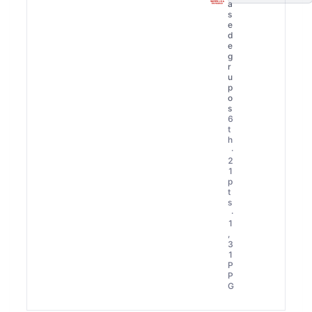
a
s
e
d
e
g
r
u
p
o
s
6
t
h
·
2
1
p
t
s
·
1
,
3
1
P
P
G