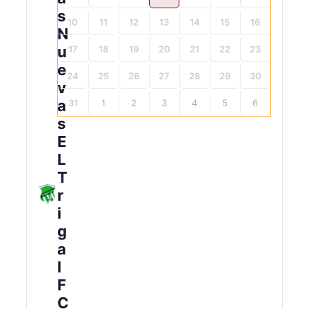
s
10
11
12
13
14
15
16
N
u
17
18
19
20
21
22
23
e
24
25
26
27
28
29
30
v
a
31
1
2
3
4
5
6
s
E
L
T
r
i
g
a
l
F
C