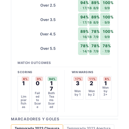
94%
89%
100%
Over 2.5
17/18
8/9
9/9
94%
89%
100%
Over 3.5
17/18
8/9
9/9
89%
78%
100%
Over 4.5
16/18
7/9
9/9
78%
78%
78%
Over 5.5
14/18
7/9
7/9
MATCH OUTCOMES
SCORING
WIN MARGINS
6%
0%
94%
17%
11%
6%
1
0
1
3
2
1
7
Won
Won
Won
by
Fail
Both
by 1
by 2
3+
Lim
ed
Tea
piar
to
ms
fich
Scor
Scor
as
e
ed
MARCADORES Y GOLES
Temporada 2023 Clausura
Temporada 2023 Apertura