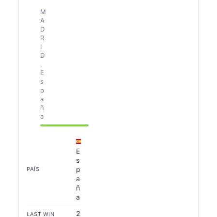
M
A
D
R
I
D
,
E
s
p
a
ñ
a
E
s
p
PAÍS
a
ñ
a
2
LAST WIN