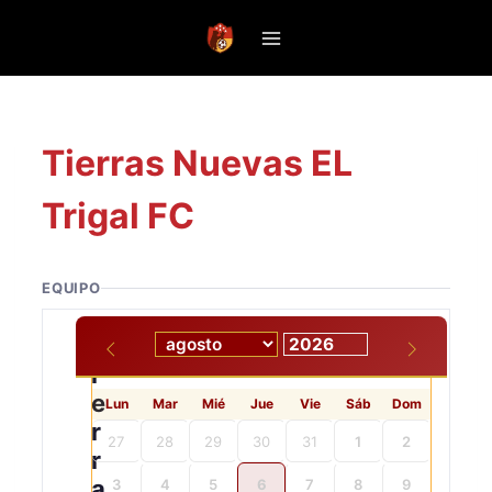
Saltar
al
contenido
Tierras Nuevas EL
Trigal FC
EQUIPO
T
i
e
Lun
Mar
Mié
Jue
Vie
Sáb
Dom
r
27
28
29
30
31
1
2
r
a
3
4
5
6
7
8
9