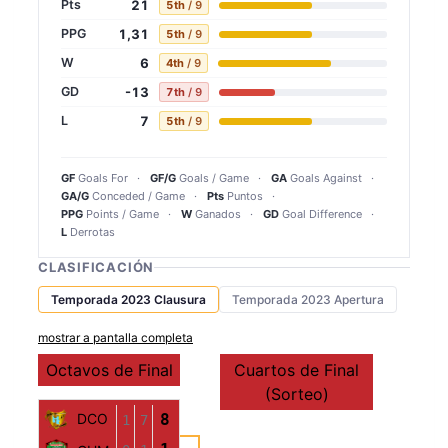
21
Pts
5th
/ 9
1,31
PPG
5th
/ 9
6
W
4th
/ 9
-13
GD
7th
/ 9
7
L
5th
/ 9
GF
Goals For
GF/G
Goals / Game
GA
Goals Against
GA/G
Conceded / Game
Pts
Puntos
PPG
Points / Game
W
Ganados
GD
Goal Difference
L
Derrotas
CLASIFICACIÓN
Temporada 2023 Clausura
Temporada 2023 Apertura
mostrar a pantalla completa
Octavos de Final
Cuartos de Final
Se
(Sorteo)
(
DCO
8
1
7