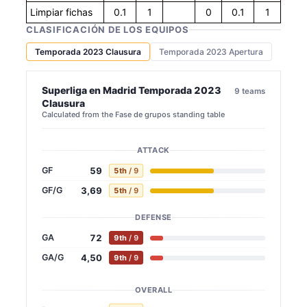
Limpiar fichas
0.1
1
0
0.1
1
CLASIFICACIÓN DE LOS EQUIPOS
Temporada 2023 Clausura
Temporada 2023 Apertura
Superliga en Madrid Temporada 2023
9 teams
Clausura
Calculated from the Fase de grupos standing table
ATTACK
59
GF
5th
/ 9
3,69
GF/G
5th
/ 9
DEFENSE
72
GA
9th
/ 9
4,50
GA/G
9th
/ 9
OVERALL