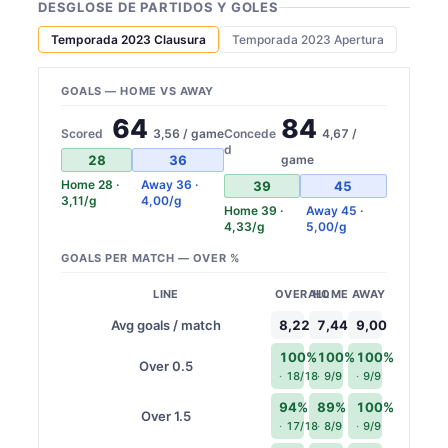
DESGLOSE DE PARTIDOS Y GOLES
Temporada 2023 Clausura
Temporada 2023 Apertura
GOALS — HOME VS AWAY
64
84
Scored
3,56 / game
Concede
4,67 /
d
28
36
game
Home 28 ·
Away 36 ·
39
45
3,11/g
4,00/g
Home 39 ·
Away 45 ·
4,33/g
5,00/g
GOALS PER MATCH — OVER %
LINE
OVERALL
HOME
AWAY
Avg goals / match
8,22
7,44
9,00
100%
100%
100%
Over 0.5
18/18
9/9
9/9
94%
89%
100%
Over 1.5
17/18
8/9
9/9