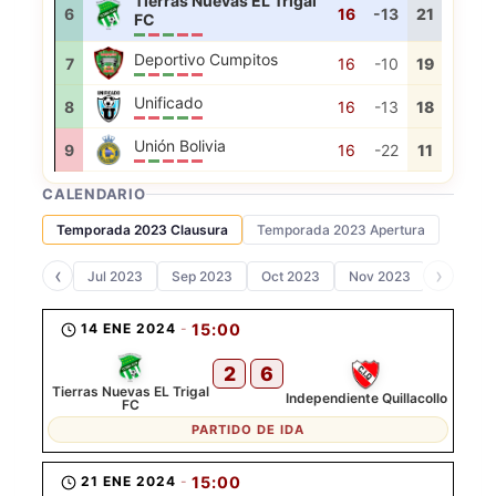
Tierras Nuevas EL Trigal
6
16
-13
21
FC
Deportivo Cumpitos
7
16
-10
19
Unificado
8
16
-13
18
Unión Bolivia
9
16
-22
11
CALENDARIO
Temporada 2023 Clausura
Temporada 2023 Apertura
‹
›
Jul 2023
Sep 2023
Oct 2023
Nov 2023
Dic 202
14 ENE 2024
-
15:00
2
6
Tierras Nuevas EL Trigal
Independiente Quillacollo
FC
PARTIDO DE IDA
21 ENE 2024
-
15:00