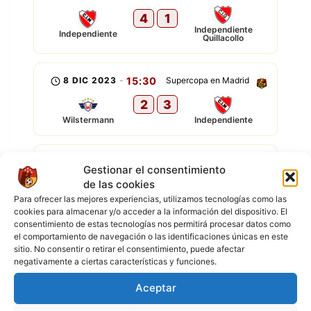
4
1
Independiente
Independiente
Quillacollo
8 DIC 2023
-
15:30
Supercopa en Madrid
2
3
Wilstermann
Independiente
8 DIC 2023
-
13:00
Supercopa en Madrid
Gestionar el consentimiento
de las cookies
5
3
Para ofrecer las mejores experiencias, utilizamos tecnologías como las
Independiente
Club Caico
cookies para almacenar y/o acceder a la información del dispositivo. El
consentimiento de estas tecnologías nos permitirá procesar datos como
el comportamiento de navegación o las identificaciones únicas en este
3 DIC 2023
-
11:00
Superliga en Madrid
sitio. No consentir o retirar el consentimiento, puede afectar
negativamente a ciertas características y funciones.
7
1
Independiente
FC River
Aceptar