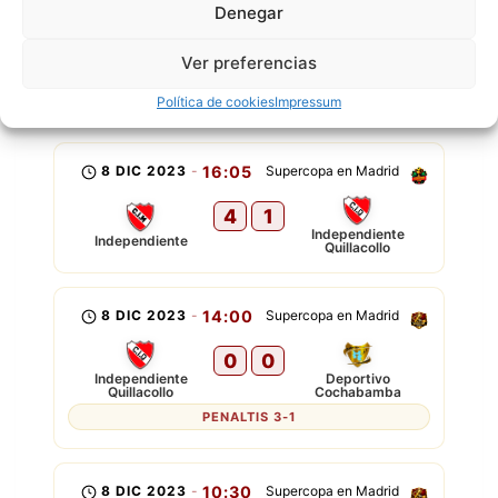
Denegar
G
G
G
INDEPENDIENTE
Ver preferencias
QUILLACOLLO
P
P
Política de cookies
Impressum
8 DIC 2023
-
16:05
Supercopa en Madrid
4
1
Independiente
Independiente
Quillacollo
8 DIC 2023
-
14:00
Supercopa en Madrid
0
0
Independiente
Deportivo
Quillacollo
Cochabamba
PENALTIS 3-1
8 DIC 2023
-
10:30
Supercopa en Madrid