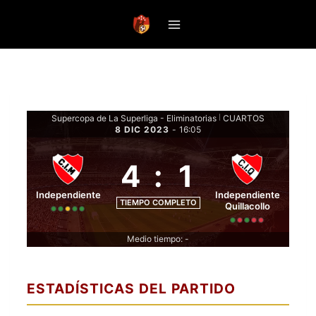
Saltar
al
contenido
Supercopa de La Superliga - Eliminatorias
CUARTOS
|
8 DIC 2023
-
16:05
4
:
1
Independiente
Independiente
TIEMPO COMPLETO
Quillacollo
Medio tiempo: -
ESTADÍSTICAS DEL PARTIDO