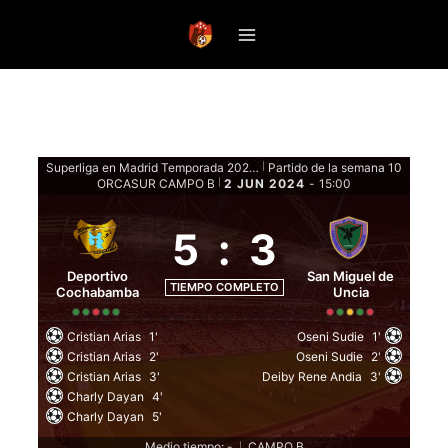
Saltar
al
contenido
Superliga en Madrid Temporada 2024 - Fase de grupos
Partido de la semana 10
|
ORCASUR CAMPO B
2 JUN 2024
-
15:00
|
5
:
3
Deportivo
San Miguel de
TIEMPO COMPLETO
Cochabamba
Uncia
Cristian Arias
1'
Oseni Sudie
1'
Cristian Arias
2'
Oseni Sudie
2'
Cristian Arias
3'
Deiby Rene Andia
3'
Charly Dayan
4'
Charly Dayan
5'
Medio tiempo: -
CAMPO B
|