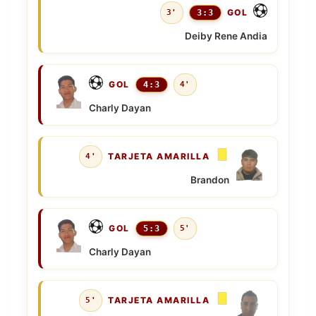
GOL
3'
3:3
Deiby Rene Andia
GOL
4:3
4'
Charly Dayan
TARJETA AMARILLA
4'
Brandon
GOL
5:3
5'
Charly Dayan
TARJETA AMARILLA
5'