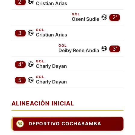
2'
Cristian Arias
GOL
2'
Oseni Sudie
GOL
3'
Cristian Arias
GOL
3'
Deiby Rene Andia
GOL
4'
Charly Dayan
GOL
5'
Charly Dayan
ALINEACIÓN INICIAL
DEPORTIVO COCHABAMBA