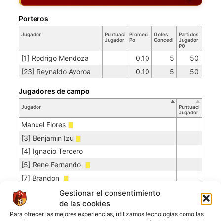
Porteros
Jugador
Puntuación
Promedio
Goles
Partidos
Jugador
Po
Concedidos
Jugador
PO
[1] Rodrigo Mendoza
0.10
5
50
[23] Reynaldo Ayoroa
0.10
5
50
Jugadores de campo
Jugador
Puntuación
Jugador
Manuel Flores
[3] Benjamin Izu
[4] Ignacio Tercero
[5] Rene Fernando
[7] Brandon
[10] Gabriel Montaño
Gestionar el consentimiento
de las cookies
[12] Rodrigo Salasar
Para ofrecer las mejores experiencias, utilizamos tecnologías como las
[18] Oseni Sudie