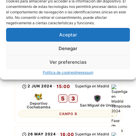
cookies para almacenar y/o acceder a la información del dispositivo. El
[20] Deiby Rene Andia
consentimiento de estas tecnologías nos permitirá procesar datos como
el comportamiento de navegación o las identificaciones únicas en este
[22] Prince Smith
sitio. No consentir o retirar el consentimiento, puede afectar
negativamente a ciertas características y funciones.
ÚLTIMOS PARTIDOS
Aceptar
Denegar
P
P
G
P
DEPORTIVO
COCHABAMBA
Ver preferencias
P
Política de cookies
Impressum
2 JUN 2024
-
15:00
Superliga en Madrid
5
3
Deportivo
San Miguel de Uncia
Cochabamba
CAMPO B
26 MAY 2024
-
16:00
Superliga en Madrid