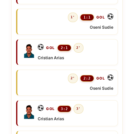
GOL
1'
1:1
Oseni Sudie
GOL
2:1
2'
Cristian Arias
GOL
2'
2:2
Oseni Sudie
GOL
3:2
3'
Cristian Arias