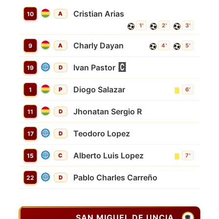
Cristian Arias
10
A
1'
2'
3'
Charly Dayan
9
A
4'
5'
Ivan Pastor
19
D
Diogo Salazar
1
P
6'
Jhonatan Sergio R
11
D
Teodoro Lopez
17
D
Alberto Luis Lopez
15
C
7'
Pablo Charles Carreño
22
D
SAN MIGUEL DE UNCIA