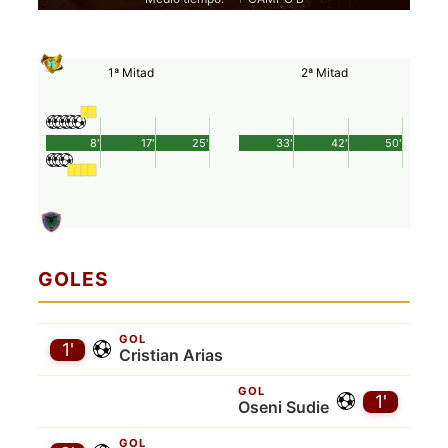
1ª Mitad
2ª Mitad
8'
17'
25'
33'
42'
50'
GOLES
GOL
1'
Cristian Arias
GOL
1'
Oseni Sudie
GOL