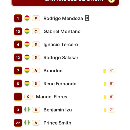
Rodrigo Mendoza
1
P
Gabriel Montaño
10
C
Ignacio Tercero
4
D
Rodrigo Salasar
12
D
Brandon
7
A
4'
Rene Fernando
5
D
5'
Manuel Flores
C
6'
Benjamin Izu
3
D
7'
Prince Smith
22
A