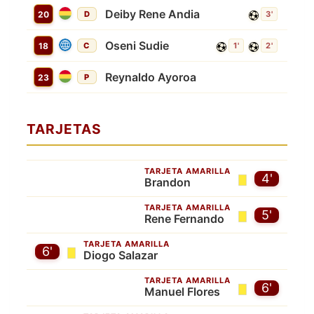
Deiby Rene Andia
20
D
3'
Oseni Sudie
18
C
1'
2'
Reynaldo Ayoroa
23
P
TARJETAS
TARJETA AMARILLA
4'
Brandon
TARJETA AMARILLA
5'
Rene Fernando
TARJETA AMARILLA
6'
Diogo Salazar
TARJETA AMARILLA
6'
Manuel Flores