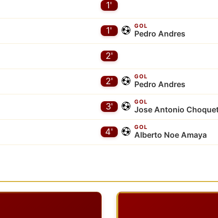
1'
GOL
1'
Pedro Andres
2'
GOL
2'
Pedro Andres
GOL
3'
Jose Antonio Choque
GOL
4'
Alberto Noe Amaya