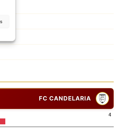
as
ta
FC CANDELARIA
4