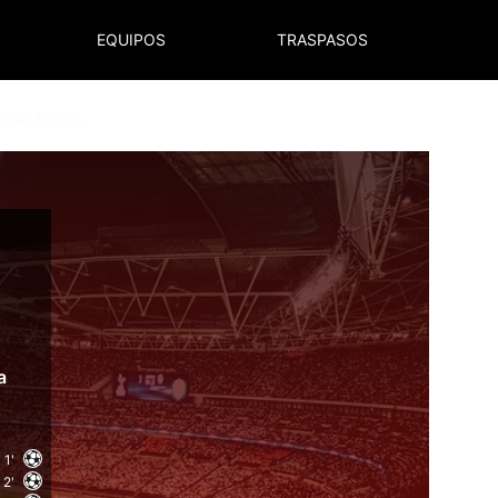
EQUIPOS
TRASPASOS
NORMATIVA
a
1'
2'