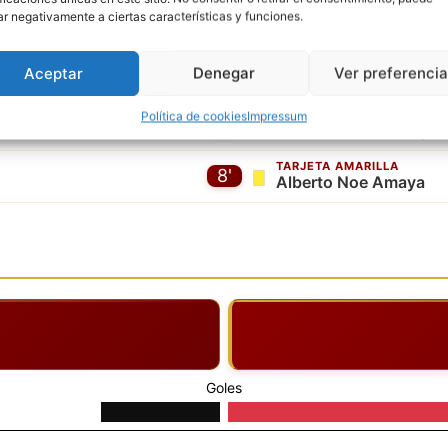
TARJETA AMARILLA
ar negativamente a ciertas características y funciones.
5'
Carlos Manuel
TARJETA AMARILLA
6'
Aceptar
Denegar
Ver preferenci
Pedro Andres
TARJETA AMARILLA
Política de cookies
Impressum
7'
Jose Antonio Choque
TARJETA AMARILLA
8'
Alberto Noe Amaya
Goles