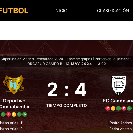
 FUTBOL
INICIO
CLASIFICACIÓN
Superliga en Madrid Temporada 2024 - Fase de grupos
Partido de la semana 9
|
ORCASUR CAMPO B
12 MAY 2024
-
13:00
|
2
:
4
Deportivo
FC Candelari
TIEMPO COMPLETO
Cochabamba
P
E
G
P
G
G
P
E
G
G
istian Arias
1'
Pedro Andres
istian Arias
2'
Pedro Andres