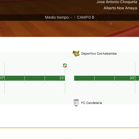
Jose Antonio Choqueta
Alberto Noe Amaya
Medio tiempo: -
CAMPO B
|
Deportivo Cochabamba
17'
25'
33'
FC Candelaria