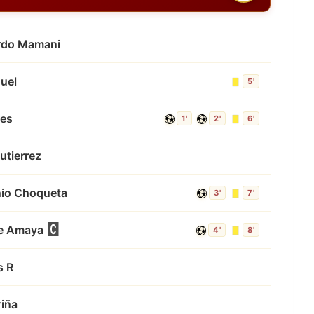
ardo Mamani
uel
5'
res
1'
2'
6'
utierrez
nio Choqueta
3'
7'
oe Amaya
4'
8'
s R
riña