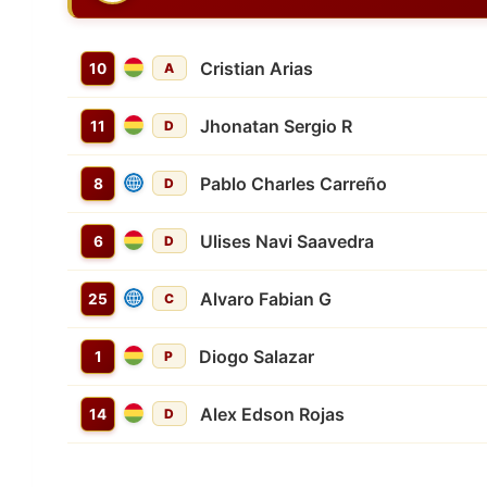
Cristian Arias
10
A
Jhonatan Sergio R
11
D
Pablo Charles Carreño
8
D
Ulises Navi Saavedra
6
D
Alvaro Fabian G
25
C
Diogo Salazar
1
P
Alex Edson Rojas
14
D