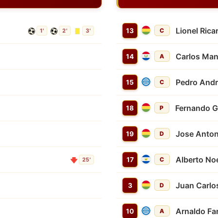
Lionel Ric
13
C
1'
2'
3'
Carlos Man
14
A
Pedro And
15
C
Fernando G
18
P
Jose Anto
19
D
Alberto N
17
C
25'
Juan Carlo
3
D
Arnaldo Fa
10
A