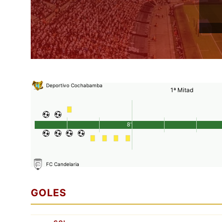
Deportivo Cochabamba
1ª Mitad
8'
FC Candelaria
GOLES