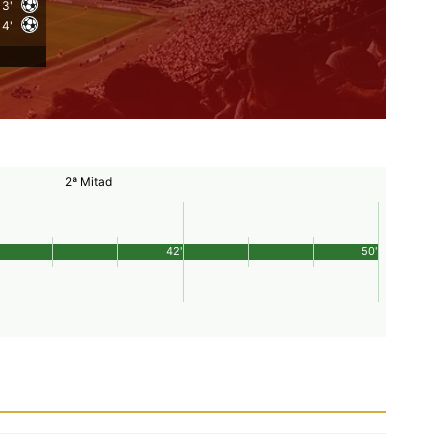
3'
4'
2ª Mitad
42'
50'