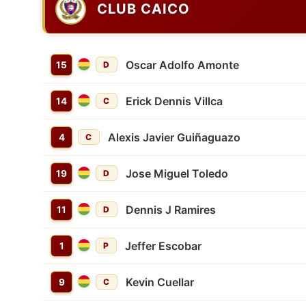
CLUB CAICO
Oscar Adolfo Amonte
15
D
Erick Dennis Villca
14
C
Alexis Javier Guiñaguazo
4
C
Jose Miguel Toledo
19
D
Dennis J Ramires
11
D
Jeffer Escobar
1
P
Kevin Cuellar
9
C