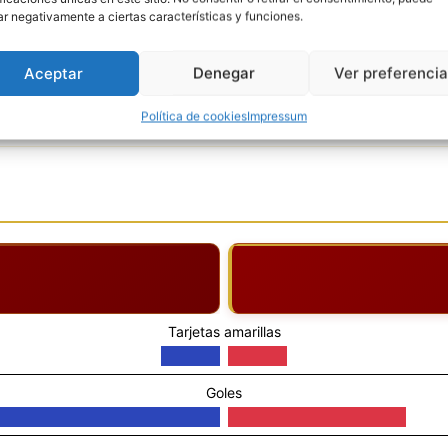
ar negativamente a ciertas características y funciones.
5'
Aceptar
Denegar
Ver preferenci
TARJETA AMARILLA
Política de cookies
Impressum
5'
Rodrigo Mendoza
Tarjetas amarillas
Goles