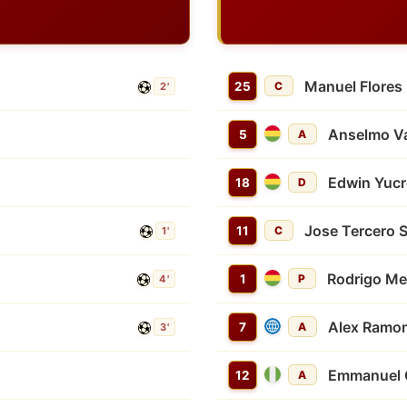
Manuel Flores
25
C
2'
Anselmo Va
5
A
Edwin Yucr
18
D
Jose Tercero 
11
C
1'
Rodrigo M
1
P
4'
Alex Ramo
7
A
3'
Emmanuel 
12
A