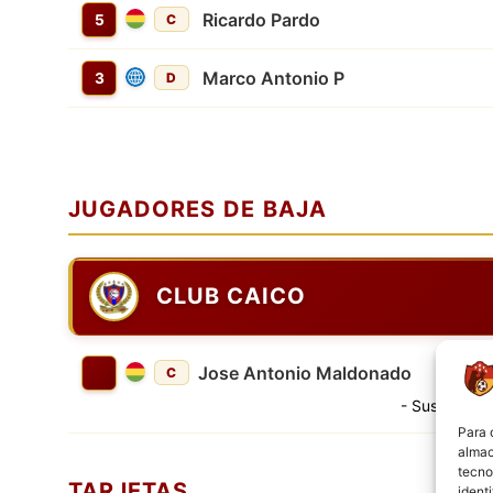
Ricardo Pardo
5
C
Marco Antonio P
3
D
JUGADORES DE BAJA
CLUB CAICO
Jose Antonio Maldonado
C
- Suspendido
Para 
almac
tecno
TARJETAS
ident