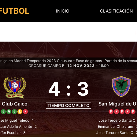
 FUTBOL
INICIO
CLASIFICACIÓN
rliga en Madrid Temporada 2023 Clausura - Fase de grupos
Partido de la sema
|
ORCASUR CAMPO B
12 NOV 2023
-
15:00
|
4
:
3
Club Caico
San Miguel de U
TIEMPO COMPLETO
G
G
G
E
P
P
P
P
P
P
se Miguel Toledo
1'
Jose Tercero Santa C
car Adolfo Amonte
2'
Emmanuel Chizurum
ffer Escobar
3'
Jose Tercero Santa C