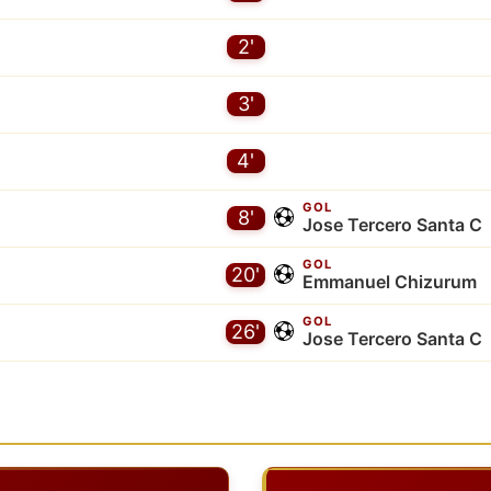
2'
3'
4'
GOL
8'
Jose Tercero Santa C
GOL
20'
Emmanuel Chizurum
GOL
26'
Jose Tercero Santa C