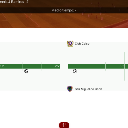
nnis J Ramires
4'
Medio tiempo: -
Club Caico
17'
25'
33'
San Miguel de Uncia
1'