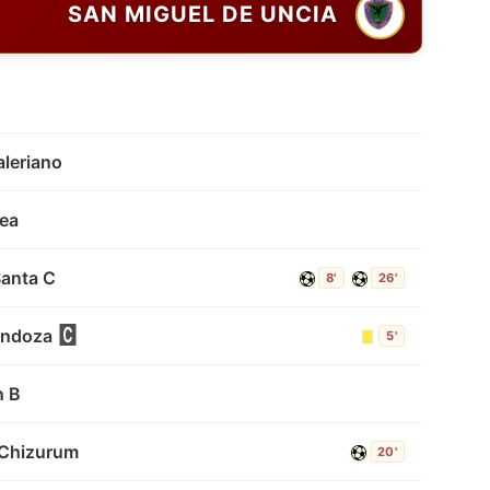
SAN MIGUEL DE UNCIA
leriano
ea
Santa C
8'
26'
endoza
5'
n B
Chizurum
20'