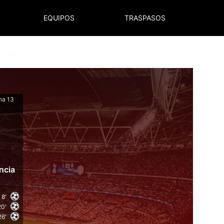
EQUIPOS
TRASPASOS
NORMATIVA
na 13
ncia
8'
20'
26'