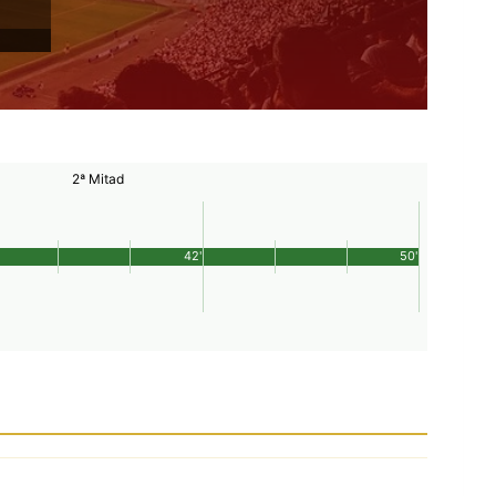
2ª Mitad
42'
50'