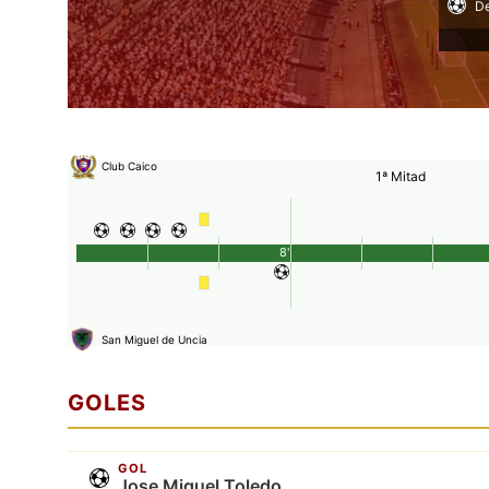
De
Club Caico
1ª Mitad
8'
San Miguel de Uncia
GOLES
GOL
Jose Miguel Toledo