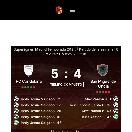
Saltar
al
contenido
Superliga en Madrid Temporada 2023 Clausura - Fase de grupos
Partido de la semana 10
|
22 OCT 2023
-
12:00
5
:
4
FC Candelaria
San Miguel de
TIEMPO COMPLETO
Uncia
Janfy Josue Salgado
7'
Alex Ramon B
1'
Janfy Josue Salgado
12'
Jose Tercero Santa C
38'
Janfy Josue Salgado
20'
Alex Ramon B
43'
Janfy Josue Salgado
40'
Alex Ramon B
45'
Janfy Josue Salgado
46'
Medio tiempo: 3-1