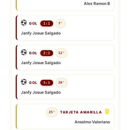
Alex Ramon B
GOL
1:1
7'
Janfy Josue Salgado
GOL
2:1
12'
Janfy Josue Salgado
GOL
3:1
20'
Janfy Josue Salgado
TARJETA AMARILLA
25'
Anselmo Valeriano