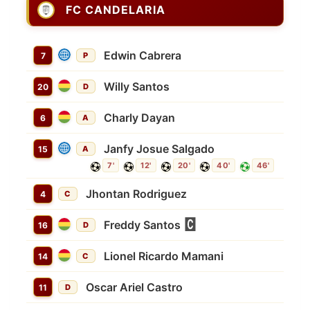
FC CANDELARIA
Edwin Cabrera
7
P
Willy Santos
20
D
Charly Dayan
6
A
Janfy Josue Salgado
15
A
7'
12'
20'
40'
46'
Jhontan Rodriguez
4
C
Freddy Santos
16
D
Lionel Ricardo Mamani
14
C
Oscar Ariel Castro
11
D