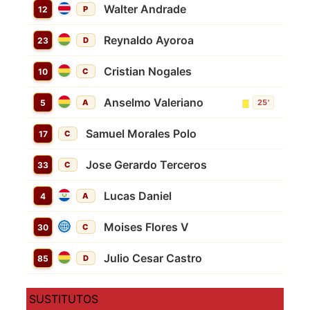
Walter Andrade
12
P
Reynaldo Ayoroa
23
D
Cristian Nogales
10
C
Anselmo Valeriano
5
A
25'
Samuel Morales Polo
17
C
Jose Gerardo Terceros
33
C
Lucas Daniel
4
A
Moises Flores V
30
C
Julio Cesar Castro
85
D
SUSTITUTOS