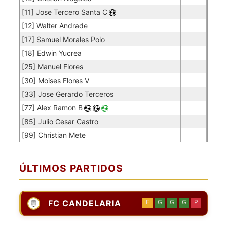
[11] Jose Tercero Santa C
[12] Walter Andrade
[17] Samuel Morales Polo
[18] Edwin Yucrea
[25] Manuel Flores
[30] Moises Flores V
[33] Jose Gerardo Terceros
[77] Alex Ramon B
[85] Julio Cesar Castro
[99] Christian Mete
ÚLTIMOS PARTIDOS
FC CANDELARIA
E
G
G
G
P