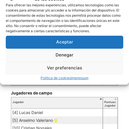
[14] Lionel Ricardo Mamani
Para ofrecer las mejores experiencias, utilizamos tecnologías como las
cookies para almacenar y/o acceder a la información del dispositivo. El
[15] Janfy Josue Salgado
consentimiento de estas tecnologías nos permitirá procesar datos como
[16] Freddy Santos
el comportamiento de navegación o las identificaciones únicas en este
sitio. No consentir o retirar el consentimiento, puede afectar
[20] Willy Santos
negativamente a ciertas características y funciones.
Aceptar
SAN MIGUEL DE UNCIA
Denegar
Porteros
Ver preferencias
Jugador
Puntuación
Promedio
Goles
Partidos
Jugador
Po
Concedidos
Jugador
PO
Política de cookies
Impressum
[23] Reynaldo Ayoroa
0.00
50
Jugadores de campo
Jugador
Puntuación
Jugador
[4] Lucas Daniel
[5] Anselmo Valeriano
[10] Cristian Nogales