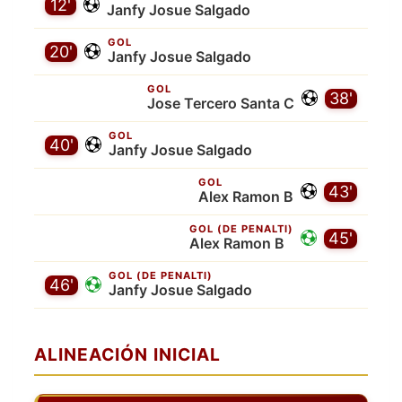
12'
Janfy Josue Salgado
GOL
20'
Janfy Josue Salgado
GOL
38'
Jose Tercero Santa C
GOL
40'
Janfy Josue Salgado
GOL
43'
Alex Ramon B
GOL (DE PENALTI)
45'
Alex Ramon B
GOL (DE PENALTI)
46'
Janfy Josue Salgado
ALINEACIÓN INICIAL