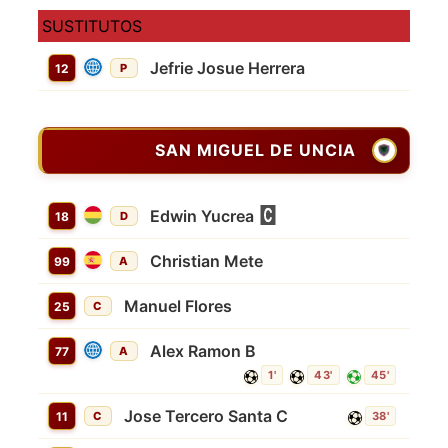
SUSTITUTOS
Jefrie Josue Herrera
12
P
SAN MIGUEL DE UNCIA
Edwin Yucrea
18
D
Christian Mete
99
A
Manuel Flores
25
C
Alex Ramon B
77
A
1'
43'
45'
Jose Tercero Santa C
11
C
38'