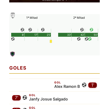
1ª Mitad
2ª Mitad
8'
17'
25'
33'
42'
50'
GOLES
GOL
1'
Alex Ramon B
GOL
7'
Janfy Josue Salgado
GOL