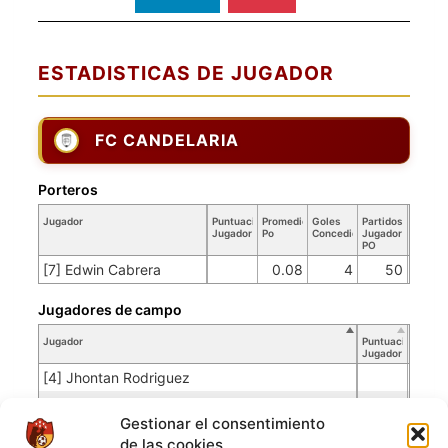
ESTADISTICAS DE JUGADOR
FC CANDELARIA
Porteros
Jugador
Puntuación
Promedio
Goles
Partidos
Jugador
Po
Concedidos
Jugador
PO
[7] Edwin Cabrera
0.08
4
50
Jugadores de campo
Jugador
Puntuación
Jugador
[4] Jhontan Rodriguez
[6] Charly Dayan
Gestionar el consentimiento
[11] Oscar Ariel Castro
de las cookies