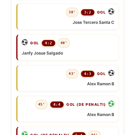
GOL
38'
3:2
Jose Tercero Santa C
GOL
4:2
40'
Janfy Josue Salgado
GOL
43'
4:3
Alex Ramon B
GOL (DE PENALTI)
45'
4:4
Alex Ramon B