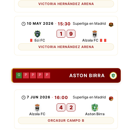
VICTORIA HERNÁNDEZ ARENA
10 MAY 2026
-
15:30
Superliga en Madrid
1
9
Eci FC
Alzola FC
VICTORIA HERNÁNDEZ ARENA
ASTON BIRRA
G
P
P
P
P
7 JUN 2026
-
16:00
Superliga en Madrid
4
2
Alzola FC
Aston Birra
ORCASUR CAMPO B