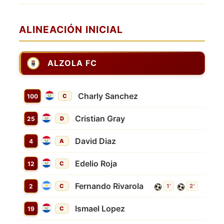
ALINEACIÓN INICIAL
ALZOLA FC
Charly Sanchez
100
C
Cristian Gray
25
D
David Diaz
4
A
Edelio Roja
12
C
Fernando Rivarola
2
C
1'
2'
Ismael Lopez
19
C