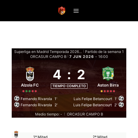
Saltar
al
contenido
Superliga en Madrid Temporada 2026 Clausura - Fase Regular
Partido de la semana 1
|
ORCASUR CAMPO B
7 JUN 2026
-
16:00
|
4
:
2
Alzola FC
Aston Birra
TIEMPO COMPLETO
Fernando Rivarola
1'
Luis Felipe Betancourt
1'
Fernando Rivarola
2'
Luis Felipe Betancourt
2'
Medio tiempo: -
ORCASUR CAMPO B
|
1ª Mitad
2ª Mitad