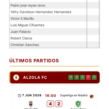
Pablo jose reyes recio
Yefry Davidson Hernandez Hernandez
Victor E.Murillo
Luis Miguel Cifuentes
Juan Palacio
Robert Claros
Christian Sanchez
ÚLTIMOS PARTIDOS
ALZOLA FC
G
G
G
P
G
7 JUN 2026
-
16:00
Superliga en Madrid
4
2