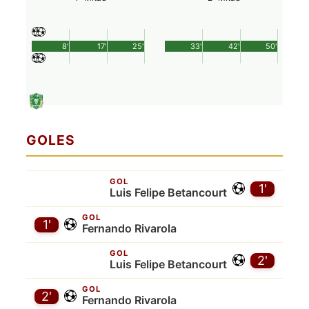
8'
17'
25'
33'
42'
50'
GOLES
GOL
1'
Luis Felipe Betancourt
GOL
1'
Fernando Rivarola
GOL
2'
Luis Felipe Betancourt
GOL
2'
Fernando Rivarola