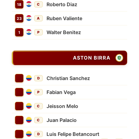
Roberto Diaz
18
C
Ruben Valiente
23
A
Walter Benitez
1
P
ASTON BIRRA
Christian Sanchez
D
Fabian Vega
P
Jeisson Melo
C
Juan Palacio
C
Luis Felipe Betancourt
D