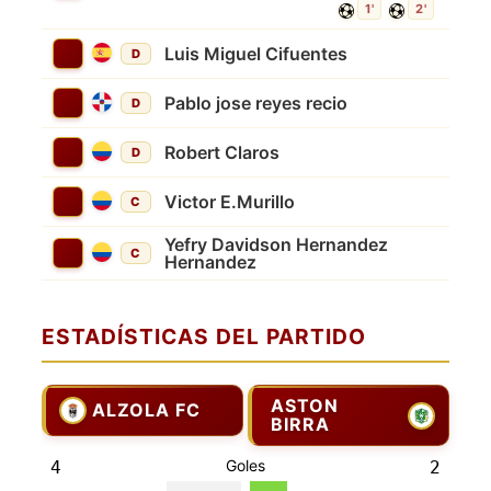
1'
2'
Luis Miguel Cifuentes
D
Pablo jose reyes recio
D
Robert Claros
D
Victor E.Murillo
C
Yefry Davidson Hernandez
C
Hernandez
ESTADÍSTICAS DEL PARTIDO
ASTON
ALZOLA FC
BIRRA
Goles
4
2