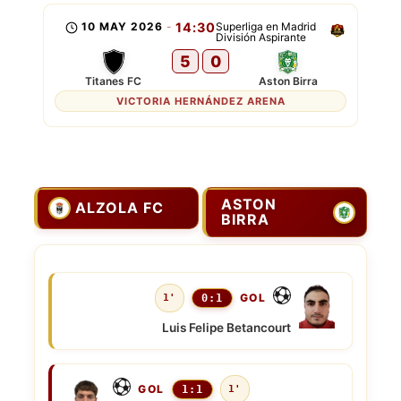
10 MAY 2026
-
14:30
Superliga en Madrid
División Aspirante
5
0
Titanes FC
Aston Birra
VICTORIA HERNÁNDEZ ARENA
ASTON
ALZOLA FC
BIRRA
GOL
1'
0:1
Luis Felipe Betancourt
GOL
1:1
1'