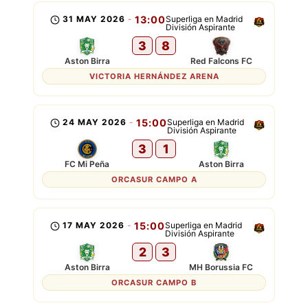
31 MAY 2026
-
13:00
Superliga en Madrid
División Aspirante
3
8
Aston Birra
Red Falcons FC
VICTORIA HERNÁNDEZ ARENA
24 MAY 2026
-
15:00
Superliga en Madrid
División Aspirante
3
1
FC Mi Peña
Aston Birra
ORCASUR CAMPO A
17 MAY 2026
-
15:00
Superliga en Madrid
División Aspirante
2
3
Aston Birra
MH Borussia FC
ORCASUR CAMPO B