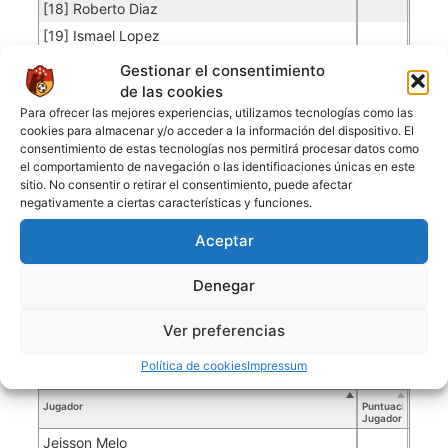
[18] Roberto Diaz
[19] Ismael Lopez
[23] Ruben Valiente
Gestionar el consentimiento
[25] Cristian Gray
de las cookies
Para ofrecer las mejores experiencias, utilizamos tecnologías como las
[100] Charly Sanchez
cookies para almacenar y/o acceder a la información del dispositivo. El
consentimiento de estas tecnologías nos permitirá procesar datos como
el comportamiento de navegación o las identificaciones únicas en este
ASTON BIRRA
sitio. No consentir o retirar el consentimiento, puede afectar
negativamente a ciertas características y funciones.
Porteros
Aceptar
Jugador
Puntuación
Promedio
Goles
Partidos
Jugador
Po
Concedidos
Jugador
Denegar
PO
Fabian Vega
0.04
2
50
Ver preferencias
Luis Felipe Betancourt
0.00
50
Política de cookies
Impressum
Jugadores de campo
Jugador
Puntuación
Jugador
Jeisson Melo