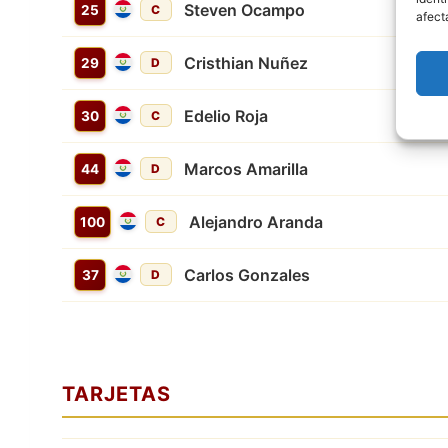
Steven Ocampo
25
C
afect
Cristhian Nuñez
29
D
Edelio Roja
30
C
Marcos Amarilla
44
D
Alejandro Aranda
100
C
Carlos Gonzales
37
D
TARJETAS