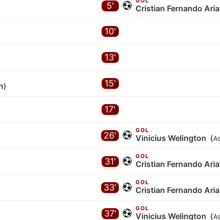
GOL
5'
Cristian Fernando Ari
10'
13'
15'
n
)
17'
GOL
26'
Vinicius Welington
(
As
GOL
31'
Cristian Fernando Ari
GOL
33'
Cristian Fernando Ari
GOL
37'
Vinicius Welington
(
As