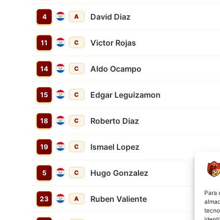
David Diaz
4
A
Victor Rojas
11
C
Aldo Ocampo
14
C
Edgar Leguizamon
15
C
Roberto Diaz
18
C
Ismael Lopez
19
C
Hugo Gonzalez
5
C
Para 
Ruben Valiente
23
A
almac
tecno
ident