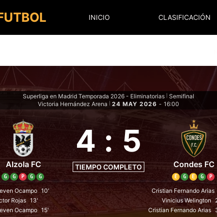
 FUTBOL
INICIO
CLASIFICACIÓN
Superliga en Madrid Temporada 2026 - Eliminatorias
Semifinal
|
Victoria Hernández Arena
24 MAY 2026
-
16:00
|
4
:
5
Alzola FC
Condes FC
TIEMPO COMPLETO
G
G
P
G
G
E
G
E
G
P
teven Ocampo
10'
Cristian Fernando Arias
ctor Rojas
13'
Vinicius Welington
teven Ocampo
15'
Cristian Fernando Arias