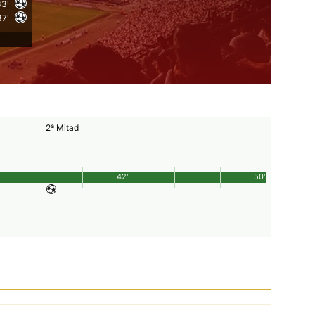
33'
37'
2ª Mitad
42'
50'