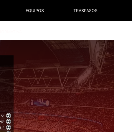
EQUIPOS
TRASPASOS
NORMATIVA
5'
26'
31'