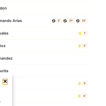
ndon
rnando Arias
5'
31'
33'
sales
1'
ñoz
2'
rnandez
urita
Vargas
3'
on
4'
s