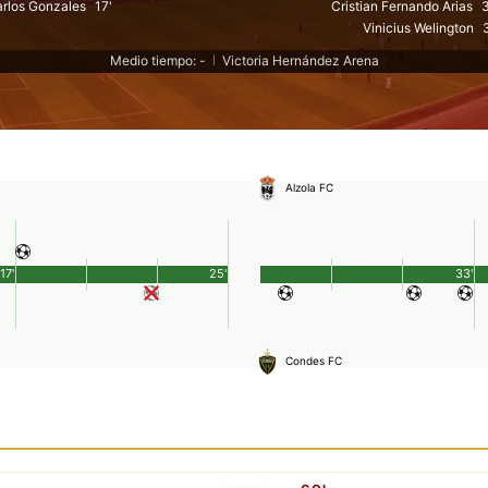
rlos Gonzales
17'
Cristian Fernando Arias
Vinicius Welington
Medio tiempo: -
Victoria Hernández Arena
|
Alzola FC
17'
25'
33'
Condes FC