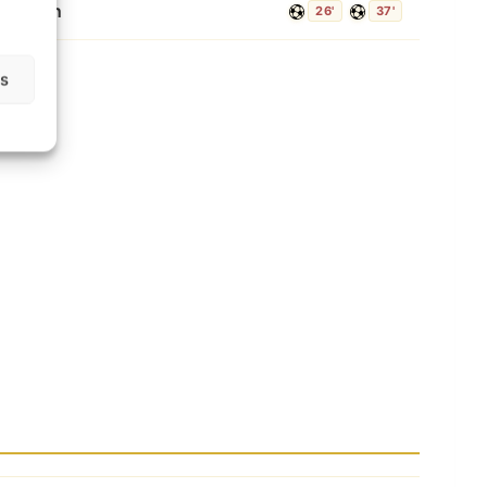
elington
26'
37'
as