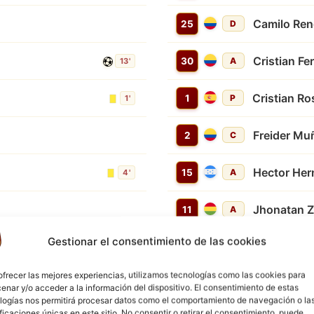
Camilo Re
25
D
Cristian Fe
30
A
13'
Cristian Ro
1
P
1'
Freider Mu
2
C
Hector He
15
A
4'
Jhonatan Z
11
A
Gestionar el consentimiento de las cookies
Juan Jose 
5
D
2'
ofrecer las mejores experiencias, utilizamos tecnologías como las cookies para
Luis Alarc
23
D
enar y/o acceder a la información del dispositivo. El consentimiento de estas
logías nos permitirá procesar datos como el comportamiento de navegación o la
ificaciones únicas en este sitio. No consentir o retirar el consentimiento, puede