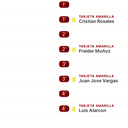
1'
TARJETA AMARILLA
1'
Cristian Rosales
2'
TARJETA AMARILLA
2'
Freider Muñoz
3'
TARJETA AMARILLA
3'
Juan Jose Vargas
4'
TARJETA AMARILLA
4'
Luis Alarcon