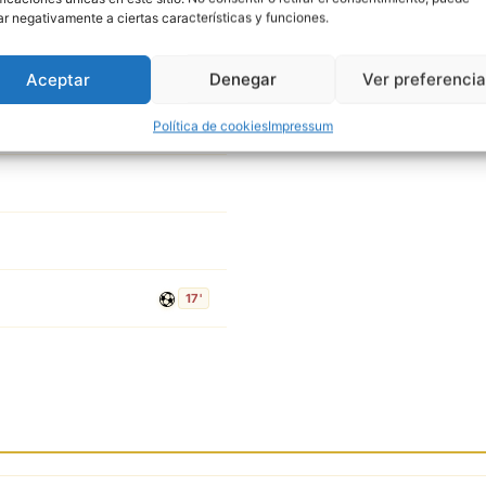
Vinicius W
22
D
10'
15'
ar negativamente a ciertas características y funciones.
Aceptar
Denegar
Ver preferenci
Política de cookies
Impressum
3'
17'