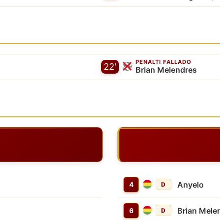
PENALTI FALLADO
22'
Brian Melendres
Anyelo
4
D
Brian Mele
6
D