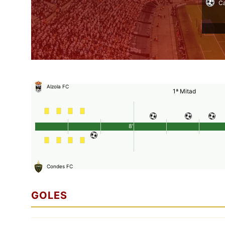
Ca
Alzola FC
1ª Mitad
8'
Condes FC
GOLES