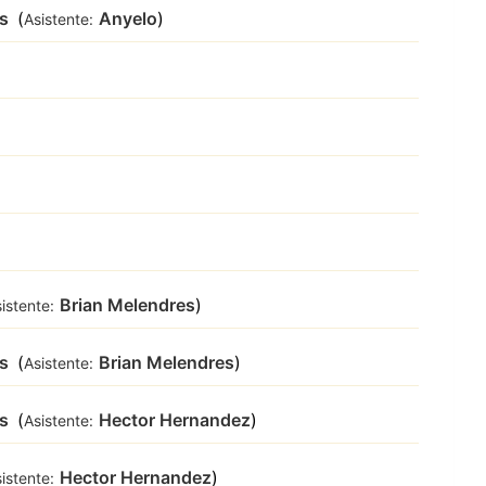
as
(
Anyelo
)
Asistente:
Brian Melendres
)
istente:
as
(
Brian Melendres
)
Asistente:
as
(
Hector Hernandez
)
Asistente:
Hector Hernandez
)
istente: