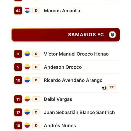
Marcos Amarilla
44
D
SAMARIOS FC
Víctor Manuel Orozco Henao
3
D
Andeson Orozco
5
D
Ricardo Avendaño Arango
10
C
13'
Deibi Vargas
11
A
Juan Sebastián Blanco Santrich
17
C
Andrés Nuñes
18
D