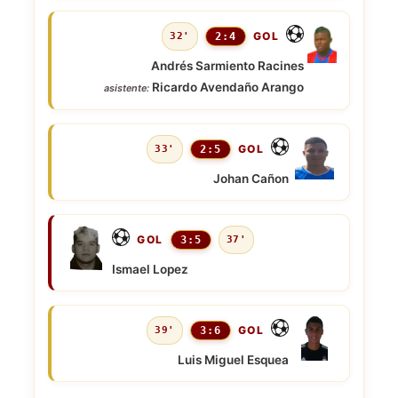
GOL
32'
2:4
Andrés Sarmiento Racines
Ricardo Avendaño Arango
asistente:
GOL
33'
2:5
Johan Cañon
GOL
3:5
37'
Ismael Lopez
GOL
39'
3:6
Luis Miguel Esquea