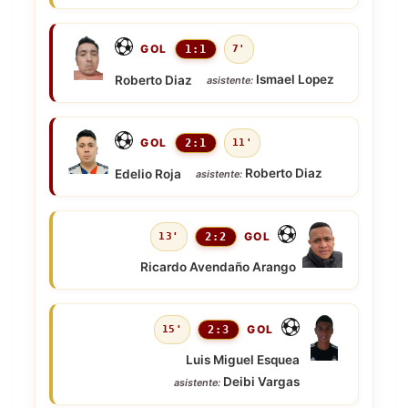
GOL
1:1
7'
Ismael Lopez
Roberto Diaz
asistente:
GOL
2:1
11'
Roberto Diaz
Edelio Roja
asistente:
GOL
13'
2:2
Ricardo Avendaño Arango
GOL
15'
2:3
Luis Miguel Esquea
Deibi Vargas
asistente: