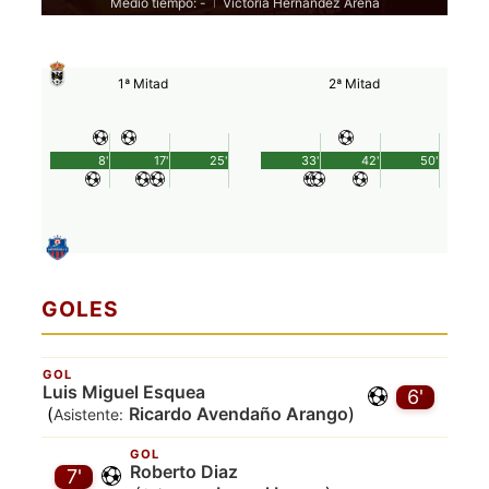
Medio tiempo: -
Victoria Hernández Arena
|
1ª Mitad
2ª Mitad
8'
17'
25'
33'
42'
50'
GOLES
GOL
Luis Miguel Esquea
6'
(
Ricardo Avendaño Arango
)
Asistente:
GOL
Roberto Diaz
7'