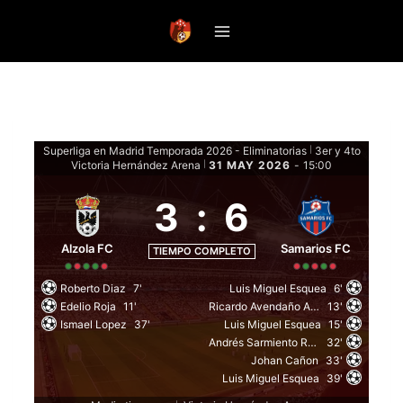
Saltar
al
contenido
Superliga en Madrid Temporada 2026 - Eliminatorias
3er y 4to
|
Victoria Hernández Arena
31 MAY 2026
-
15:00
|
3
:
6
Alzola FC
Samarios FC
TIEMPO COMPLETO
Roberto Diaz
7'
Luis Miguel Esquea
6'
Edelio Roja
11'
Ricardo Avendaño Arango
13'
Ismael Lopez
37'
Luis Miguel Esquea
15'
Andrés Sarmiento Racines
32'
Johan Cañon
33'
Luis Miguel Esquea
39'