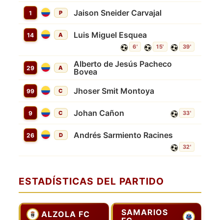
Jaison Sneider Carvajal
1
P
Luis Miguel Esquea
14
A
6'
15'
39'
Alberto de Jesús Pacheco
29
A
Bovea
Jhoser Smit Montoya
99
C
Johan Cañon
9
C
33'
Andrés Sarmiento Racines
26
D
32'
ESTADÍSTICAS DEL PARTIDO
SAMARIOS
ALZOLA FC