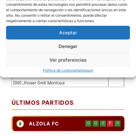
[3] Víctor Manuel Orozco Henao
consentimiento de estas tecnologías nos permitirá procesar datos como
[5] Andeson Orozco
el comportamiento de navegación o las identificaciones únicas en este
sitio. No consentir o retirar el consentimiento, puede afectar
[9] Johan Cañon
negativamente a ciertas características y funciones.
[10] Ricardo Avendaño Arango
Aceptar
[11] Deibi Vargas
[14] Luis Miguel Esquea
Denegar
[17] Juan Sebastián Blanco Santrich
[18] Andrés Nuñes
Ver preferencias
[26] Andrés Sarmiento Racines
Política de cookies
Impressum
[29] Alberto de Jesús Pacheco Bovea
[99] Jhoser Smit Montoya
ÚLTIMOS PARTIDOS
ALZOLA FC
G
G
G
P
G