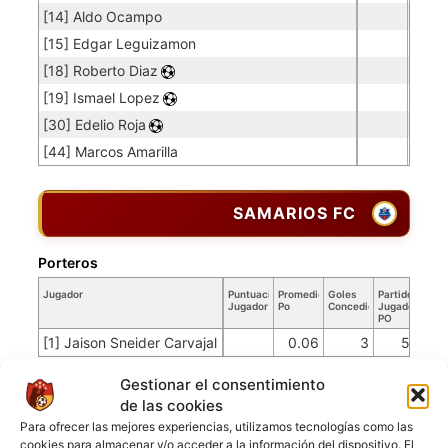
[14] Aldo Ocampo
[15] Edgar Leguizamon
[18] Roberto Diaz
[19] Ismael Lopez
[30] Edelio Roja
[44] Marcos Amarilla
SAMARIOS FC
Porteros
Jugador
Puntuación
Promedio
Goles
Partidos
Jugador
Po
Concedidos
Jugador
PO
[1] Jaison Sneider Carvajal
0.06
3
50
Jugadores de campo
Gestionar el consentimiento
de las cookies
Jugador
Puntuación
Para ofrecer las mejores experiencias, utilizamos tecnologías como las
Jugador
cookies para almacenar y/o acceder a la información del dispositivo. El