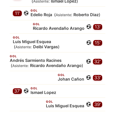
(
:
Ismael Lopez
)
Asistente
GOL
11'
Edelio Roja
(
:
Roberto Diaz
)
Asistente
GOL
13'
Ricardo Avendaño Arango
GOL
Luis Miguel Esquea
15'
(
Deibi Vargas
)
Asistente:
GOL
Andrés Sarmiento Racines
32'
(
Ricardo Avendaño Arango
)
Asistente:
GOL
33'
Johan Cañon
GOL
37'
Ismael Lopez
GOL
39'
Luis Miguel Esquea