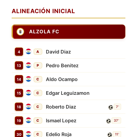
ALINEACIÓN INICIAL
ALZOLA FC
David Diaz
4
A
Pedro Benitez
13
P
Aldo Ocampo
14
C
Edgar Leguizamon
15
C
Roberto Diaz
18
C
7'
Ismael Lopez
19
C
37'
Edelio Roja
30
C
11'