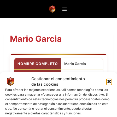
Saltar
al
contenido
Mario Garcia
NOMBRE COMPLETO
Mario Garcia
POSICIÓN
Defensa
Gestionar el consentimiento
de las cookies
CLUB ACTUAL
West Ham Utd
Para ofrecer las mejores experiencias, utilizamos tecnologías como las
cookies para almacenar y/o acceder a la información del dispositivo. El
consentimiento de estas tecnologías nos permitirá procesar datos como
NACIONALIDAD
el comportamiento de navegación o las identificaciones únicas en este
sitio. No consentir o retirar el consentimiento, puede afectar
negativamente a ciertas características y funciones.