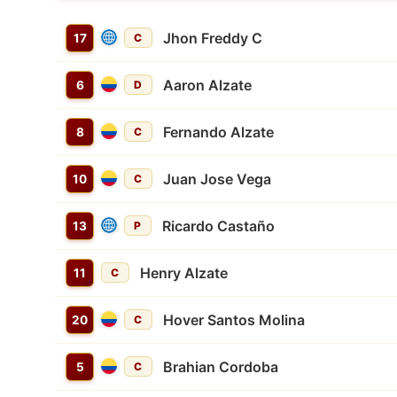
Jhon Freddy C
17
C
Aaron Alzate
6
D
Fernando Alzate
8
C
Juan Jose Vega
10
C
Ricardo Castaño
13
P
Henry Alzate
11
C
Hover Santos Molina
20
C
Brahian Cordoba
5
C