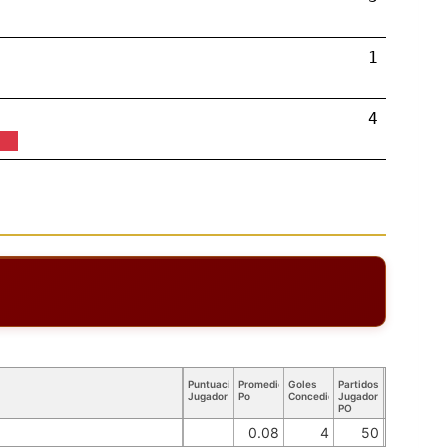
1
4
Puntuación
Promedio
Goles
Partidos
Jugador
Po
Concedidos
Jugador
PO
0.08
4
50