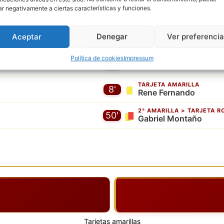
TARJETA AMARILLA
ar negativamente a ciertas características y funciones.
5'
Adisa Ahmedwaheed
TARJETA AMARILLA
Aceptar
Denegar
Ver preferenci
6'
Brandon
Política de cookies
Impressum
TARJETA AMARILLA
7'
Gabriel Montaño
TARJETA AMARILLA
8'
Rene Fernando
2ª AMARILLA > TARJETA R
50'
Gabriel Montaño
Tarjetas amarillas