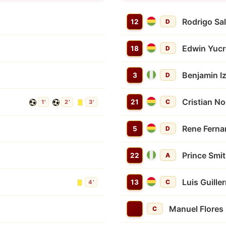
Rodrigo Sa
12
D
Edwin Yucr
18
D
Benjamin I
3
D
Cristian N
21
C
1'
2'
3'
Rene Fern
5
D
Prince Smi
22
A
Luis Guille
13
C
4'
Manuel Flores
C