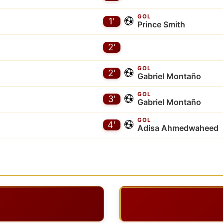
GOL
1'
Prince Smith
2'
GOL
2'
Gabriel Montaño
GOL
3'
Gabriel Montaño
GOL
4'
Adisa Ahmedwaheed