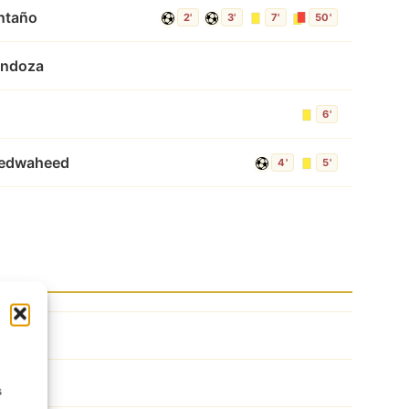
ntaño
2'
3'
7'
50'
endoza
6'
edwaheed
4'
5'
s