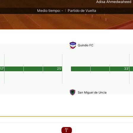
Adisa Ahmedwaheed
Medio tiempo: -
Partido de Vuelta
|
Quindio FC
17'
25'
33'
San Miguel de Uncia
1'