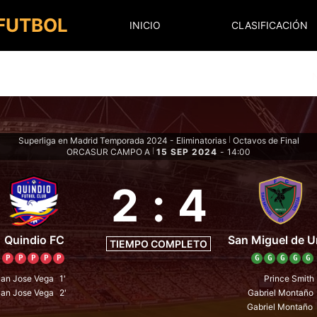
 FUTBOL
INICIO
CLASIFICACIÓN
Superliga en Madrid Temporada 2024 - Eliminatorias
Octavos de Final
|
ORCASUR CAMPO A
15 SEP 2024
-
14:00
|
2
:
4
Quindio FC
San Miguel de U
TIEMPO COMPLETO
P
P
P
P
P
G
G
G
G
G
an Jose Vega
1'
Prince Smith
an Jose Vega
2'
Gabriel Montaño
Gabriel Montaño