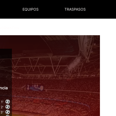
EQUIPOS
TRASPASOS
NORMATIVA
ncia
1'
2'
3'