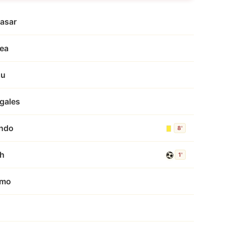
lasar
ea
zu
ogales
ando
8'
th
1'
rmo