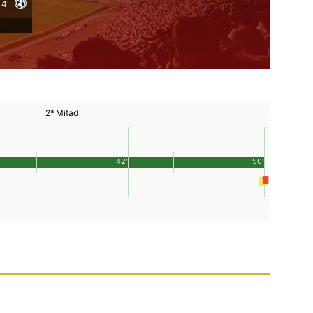
4'
2ª Mitad
42'
50'