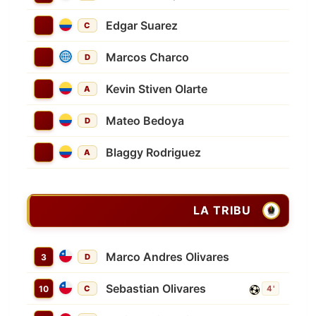
Edgar Suarez
C
Marcos Charco
D
Kevin Stiven Olarte
A
Mateo Bedoya
D
Blaggy Rodriguez
A
LA TRIBU
Marco Andres Olivares
3
D
Sebastian Olivares
10
C
4'