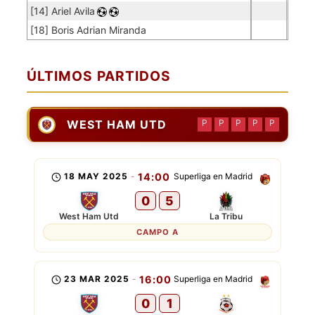
[14] Ariel Avila
[18] Boris Adrian Miranda
ÚLTIMOS PARTIDOS
WEST HAM UTD
P
P
P
P
P
18 MAY 2025
-
14:00
Superliga en Madrid
0
5
West Ham Utd
La Tribu
CAMPO A
23 MAR 2025
-
16:00
Superliga en Madrid
0
1