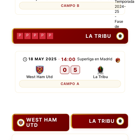
CAMPO B
LA TRIBU
P
P
P
P
P
18 MAY 2025
-
14:00
Superliga en Madrid
0
5
West Ham Utd
La Tribu
CAMPO A
WEST HAM
LA TRIBU
UTD