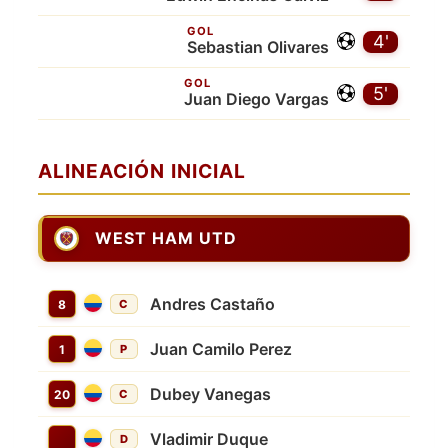
GOL
4'
Sebastian Olivares
GOL
5'
Juan Diego Vargas
ALINEACIÓN INICIAL
WEST HAM UTD
Andres Castaño
8
C
Juan Camilo Perez
1
P
Dubey Vanegas
20
C
Vladimir Duque
D