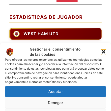
ESTADISTICAS DE JUGADOR
WEST HAM UTD
Jugadores de campo
Gestionar el consentimiento
de las cookies
Jugador
Puntuación
Jugador
Para ofrecer las mejores experiencias, utilizamos tecnologías como las
cookies para almacenar y/o acceder a la información del dispositivo. El
Vladimir Duque
consentimiento de estas tecnologías nos permitirá procesar datos como
Kevin Stiven Olarte
el comportamiento de navegación o las identificaciones únicas en este
sitio. No consentir o retirar el consentimiento, puede afectar
Blaggy Rodriguez
negativamente a ciertas características y funciones.
Edgar Suarez
Aceptar
Mateo Bedoya
Marcos Charco
Denegar
[1] Juan Camilo Perez