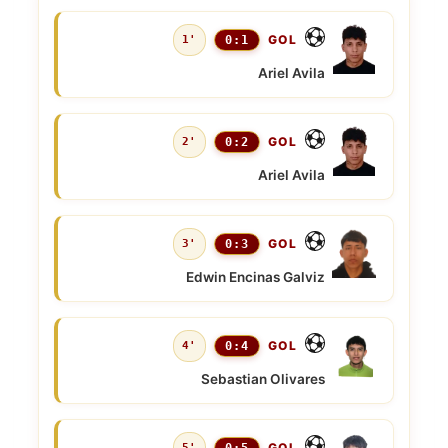
GOL
1'
0:1
Ariel Avila
GOL
2'
0:2
Ariel Avila
GOL
3'
0:3
Edwin Encinas Galviz
GOL
4'
0:4
Sebastian Olivares
GOL
5'