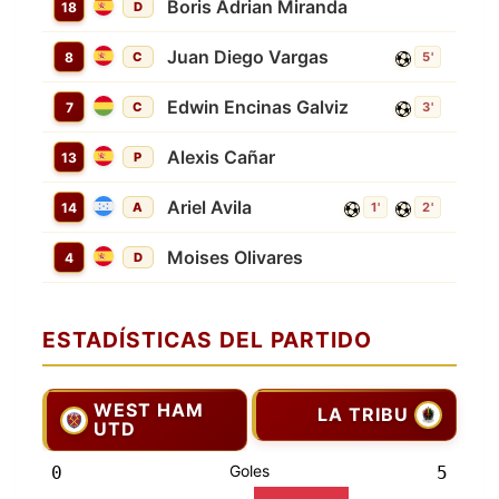
Boris Adrian Miranda
18
D
Juan Diego Vargas
8
C
5'
Edwin Encinas Galviz
7
C
3'
Alexis Cañar
13
P
Ariel Avila
14
A
1'
2'
Moises Olivares
4
D
ESTADÍSTICAS DEL PARTIDO
WEST HAM
LA TRIBU
UTD
Goles
0
5