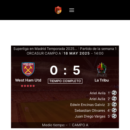
Saltar
al
contenido
Superliga en Madrid Temporada 2025 - Fase de grupos
Partido de la semana 1
|
ORCASUR CAMPO A
18 MAY 2025
-
14:00
|
0
:
5
West Ham Utd
La Tribu
TIEMPO COMPLETO
Ariel Avila
1'
Ariel Avila
2'
Edwin Encinas Galviz
3'
Sebastian Olivares
4'
Juan Diego Vargas
5'
Medio tiempo: -
CAMPO A
|