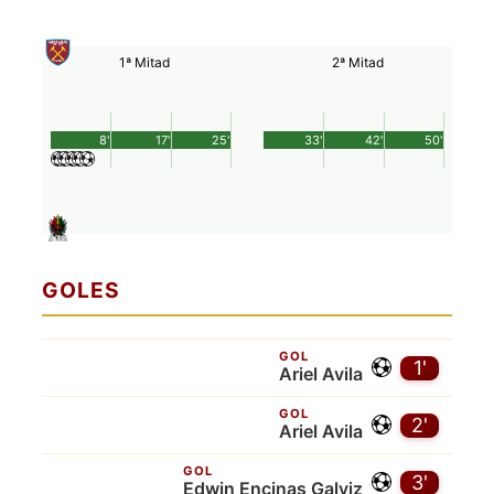
1ª Mitad
2ª Mitad
8'
17'
25'
33'
42'
50'
GOLES
GOL
1'
Ariel Avila
GOL
2'
Ariel Avila
GOL
3'
Edwin Encinas Galviz