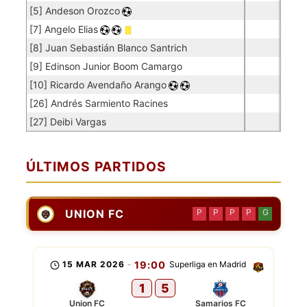
[5] Andeson Orozco
[7] Angelo Elias
[8] Juan Sebastián Blanco Santrich
[9] Edinson Junior Boom Camargo
[10] Ricardo Avendaño Arango
[26] Andrés Sarmiento Racines
[27] Deibi Vargas
ÚLTIMOS PARTIDOS
UNION FC
P
P
P
P
G
15 MAR 2026
-
19:00
Superliga en Madrid
1
5
Union FC
Samarios FC