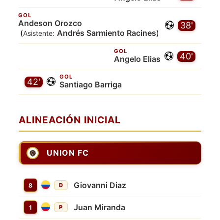
GOL
Andeson Orozco
38'
(
Andrés Sarmiento Racines
)
Asistente:
GOL
40'
Angelo Elias
GOL
42'
Santiago Barriga
ALINEACIÓN INICIAL
UNION FC
Giovanni Diaz
8
D
Juan Miranda
1
P