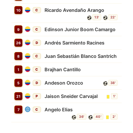
Ricardo Avendaño Arango
10
C
13'
22'
Edinson Junior Boom Camargo
9
C
Andrés Sarmiento Racines
26
D
Juan Sebastián Blanco Santrich
8
C
Brajhan Cantillo
1
C
Andeson Orozco
5
D
38'
Jaison Sneider Carvajal
21
P
1'
Angelo Elias
7
C
36'
40'
2'