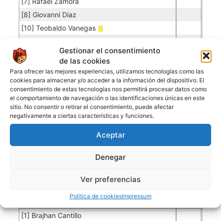
[7] Rafael Zamora
[8] Giovanni Diaz
[10] Teobaldo Vanegas
[10] Diofanor Cardenas
Gestionar el consentimiento
[11] Steven Avila
de las cookies
[23] Santiago Barriga
Para ofrecer las mejores experiencias, utilizamos tecnologías como las
cookies para almacenar y/o acceder a la información del dispositivo. El
consentimiento de estas tecnologías nos permitirá procesar datos como
SAMARIOS FC
el comportamiento de navegación o las identificaciones únicas en este
sitio. No consentir o retirar el consentimiento, puede afectar
negativamente a ciertas características y funciones.
Porteros
Aceptar
Jugador
Puntuación
Promedio
Goles
Partidos
Jugador
Po
Concedidos
Jugador
PO
Denegar
[21] Jaison Sneider Carvajal
0.02
1
50
Ver preferencias
Jugadores de campo
Política de cookies
Impressum
Jugador
Puntuación
Jugador
[1] Brajhan Cantillo