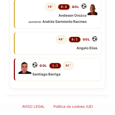
GOL
38'
0:4
Andeson Orozco
Andrés Sarmiento Racines
asistente:
GOL
40'
0:5
Angelo Elias
GOL
1:5
42'
Santiago Barriga
AVISO LEGAL
Política de cookies (UE)