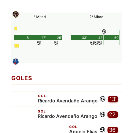
1ª Mitad
2ª Mitad
8'
17'
25'
33'
42'
50'
GOLES
GOL
13'
Ricardo Avendaño Arango
GOL
22'
Ricardo Avendaño Arango
GOL
36'
Angelo Elias