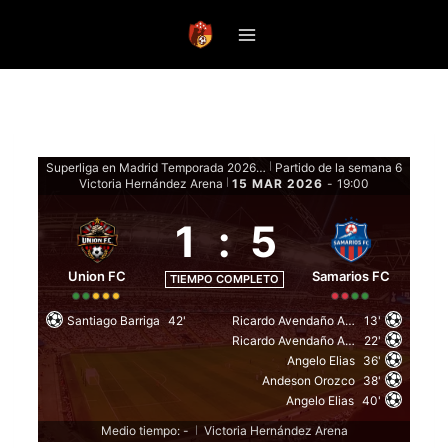
Saltar
al
contenido
Superliga en Madrid Temporada 2026 - Fase de grupos
Partido de la semana 6
|
Victoria Hernández Arena
15 MAR 2026
-
19:00
|
1
:
5
Union FC
Samarios FC
TIEMPO COMPLETO
Santiago Barriga
42'
Ricardo Avendaño Arango
13'
Ricardo Avendaño Arango
22'
Angelo Elias
36'
Andeson Orozco
38'
Angelo Elias
40'
Medio tiempo: -
Victoria Hernández Arena
|