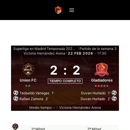
Saltar
al
contenido
Superliga en Madrid Temporada 2026 - Fase de grupos
Partido de la semana 3
|
Victoria Hernández Arena
22 FEB 2026
-
17:30
|
2
:
2
Union FC
Gladiadores
TIEMPO COMPLETO
Teobaldo Vanegas
1'
Duvan Hurtado
1'
Rafael Zamora
2'
Duvan Hurtado
2'
Medio tiempo: -
Victoria Hernández Arena
|
1ª Mitad
2ª Mitad