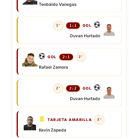
Teobaldo Vanegas
GOL
1'
1:1
Duvan Hurtado
GOL
2:1
2'
Rafael Zamora
GOL
2'
2:2
Duvan Hurtado
TARJETA AMARILLA
3'
Kevin Zepeda