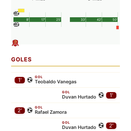
8'
17'
25'
33'
42'
50'
GOLES
GOL
1'
Teobaldo Vanegas
GOL
1'
Duvan Hurtado
GOL
2'
Rafael Zamora
GOL
2'
Duvan Hurtado