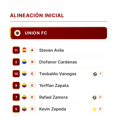
ALINEACIÓN INICIAL
UNION FC
Steven Avila
11
A
Diofanor Cardenas
2
D
Teobaldo Vanegas
10
C
1'
Yorffan Zapata
9
C
Rafael Zamora
7
C
2'
Kevin Zepeda
5
D
3'