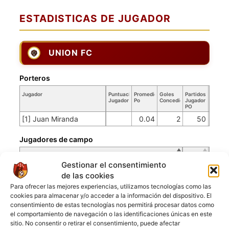
ESTADISTICAS DE JUGADOR
UNION FC
Porteros
Jugador
Puntuación
Promedio
Goles
Partidos
Jugador
Po
Concedidos
Jugador
PO
[1] Juan Miranda
0.04
2
50
Jugadores de campo
Jugador
Puntuación
Jugador
Gestionar el consentimiento
[2] Diofanor Cardenas
de las cookies
Para ofrecer las mejores experiencias, utilizamos tecnologías como las
[5] Kevin Zepeda
cookies para almacenar y/o acceder a la información del dispositivo. El
[7] Rafael Zamora
consentimiento de estas tecnologías nos permitirá procesar datos como
el comportamiento de navegación o las identificaciones únicas en este
[8] Giovanni Diaz
sitio. No consentir o retirar el consentimiento, puede afectar