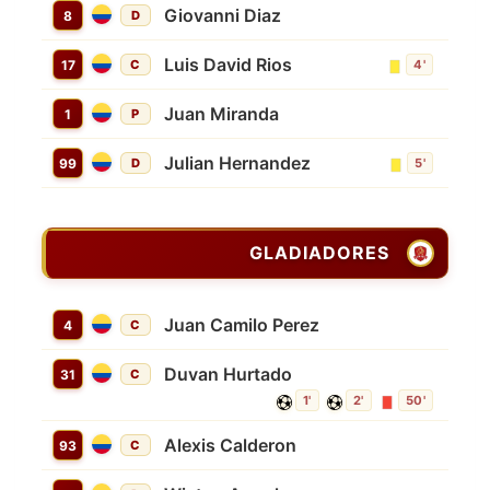
Giovanni Diaz
8
D
Luis David Rios
17
C
4'
Juan Miranda
1
P
Julian Hernandez
99
D
5'
GLADIADORES
Juan Camilo Perez
4
C
Duvan Hurtado
31
C
1'
2'
50'
Alexis Calderon
93
C