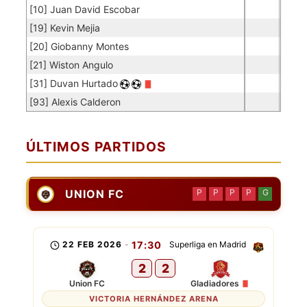
[10] Juan David Escobar
[19] Kevin Mejia
[20] Giobanny Montes
[21] Wiston Angulo
[31] Duvan Hurtado
[93] Alexis Calderon
ÚLTIMOS PARTIDOS
UNION FC
P
P
P
P
G
22 FEB 2026
-
17:30
Superliga en Madrid
2
2
Union FC
Gladiadores
VICTORIA HERNÁNDEZ ARENA