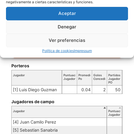
[9] Yorffan Zapata
negativamente a ciertas características y funciones.
[10] Teobaldo Vanegas
Aceptar
[11] Steven Avila
[17] Luis David Rios
Denegar
[99] Julian Hernandez
Ver preferencias
GLADIADORES
Política de cookies
Impressum
Porteros
Jugador
Puntuación
Promedio
Goles
Partidos
Jugador
Po
Concedidos
Jugador
PO
[1] Luis Diego Guzman
0.04
2
50
Jugadores de campo
Jugador
Puntuación
Jugador
[4] Juan Camilo Perez
[5] Sebastian Sanabria