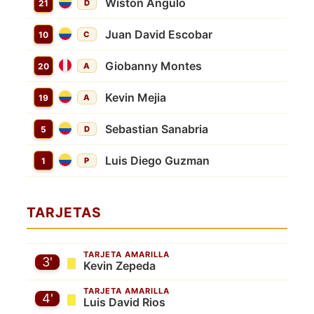
Wiston Angulo
21
D
Juan David Escobar
10
C
Giobanny Montes
20
A
Kevin Mejia
19
A
Sebastian Sanabria
5
D
Luis Diego Guzman
1
P
TARJETAS
TARJETA AMARILLA
3'
Kevin Zepeda
TARJETA AMARILLA
4'
Luis David Rios