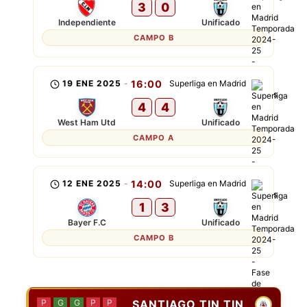
3
0
Independiente
Unificado
CAMPO B
19 ENE 2025
-
16:00
Superliga en Madrid
4
4
West Ham Utd
Unificado
CAMPO A
12 ENE 2025
-
14:00
Superliga en Madrid
1
3
Bayer F.C
Unificado
CAMPO B
SANTIAGO TIN TIN
P
G
G
P
P