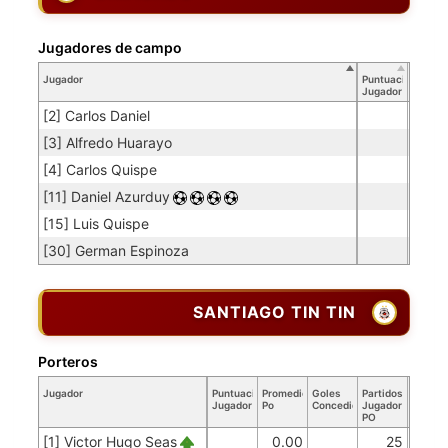
Jugadores de campo
Jugador
Puntuación
Jugador
[2] Carlos Daniel
[3] Alfredo Huarayo
[4] Carlos Quispe
[11] Daniel Azurduy
[15] Luis Quispe
[30] German Espinoza
SANTIAGO TIN TIN
Porteros
Jugador
Puntuación
Promedio
Goles
Partidos
Jugador
Po
Concedidos
Jugador
PO
[1] Victor Hugo Seas
0.00
25