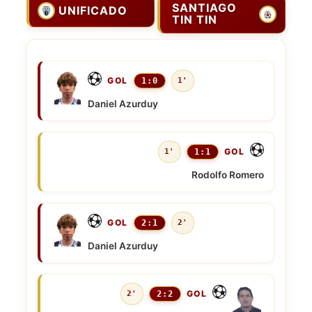
SANTIAGO
UNIFICADO
TIN TIN
GOL
1:0
1'
Daniel Azurduy
GOL
1'
1:1
Rodolfo Romero
GOL
2:1
2'
Daniel Azurduy
GOL
2'
2:2