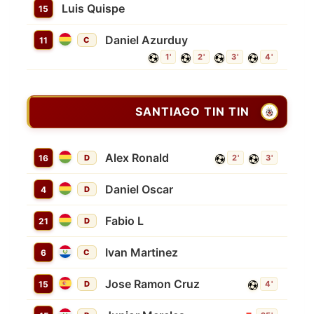
Luis Quispe
15
Daniel Azurduy
11
C
1'
2'
3'
4'
SANTIAGO TIN TIN
Alex Ronald
16
D
2'
3'
Daniel Oscar
4
D
Fabio L
21
D
Ivan Martinez
6
C
Jose Ramon Cruz
15
D
4'