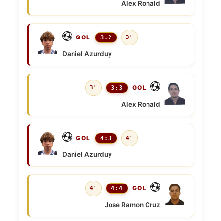
Alex Ronald
GOL
3:2
3'
Daniel Azurduy
GOL
3'
3:3
Alex Ronald
GOL
4:3
4'
Daniel Azurduy
GOL
4'
4:4
Jose Ramon Cruz