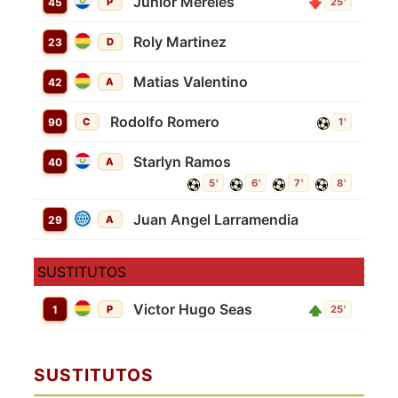
Junior Mereles
45
P
25'
Roly Martinez
23
D
Matias Valentino
42
A
Rodolfo Romero
90
C
1'
Starlyn Ramos
40
A
5'
6'
7'
8'
Juan Angel Larramendia
29
A
SUSTITUTOS
Victor Hugo Seas
1
P
25'
SUSTITUTOS