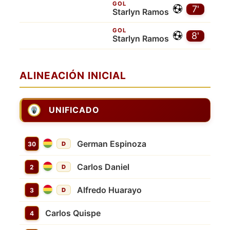
GOL
7'
Starlyn Ramos
GOL
8'
Starlyn Ramos
ALINEACIÓN INICIAL
UNIFICADO
German Espinoza
30
D
Carlos Daniel
2
D
Alfredo Huarayo
3
D
Carlos Quispe
4