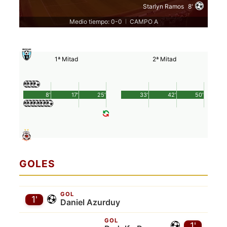
Starlyn Ramos
8'
Medio tiempo: 0-0
CAMPO A
|
1ª Mitad
2ª Mitad
8'
17'
25'
33'
42'
50'
GOLES
GOL
1'
Daniel Azurduy
GOL
1'