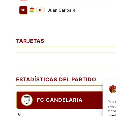
Juan Carlos R
18
D
TARJETAS
ESTADÍSTICAS DEL PARTIDO
FC CANDELARIA
Para 
almac
tecno
0
ident