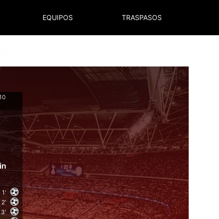
EQUIPOS
TRASPASOS
NORMATIVA
10
in
1'
2'
3'