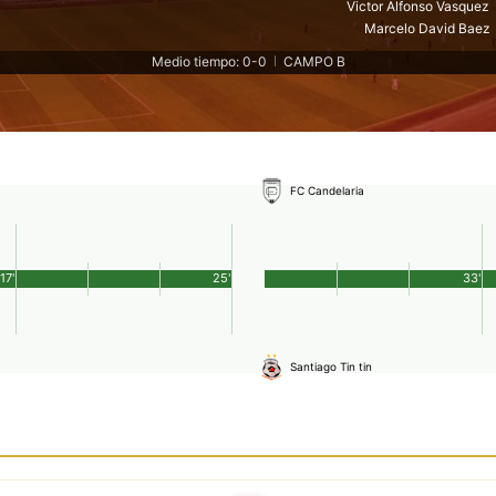
Victor Alfonso Vasquez
Marcelo David Baez
Medio tiempo: 0-0
CAMPO B
|
FC Candelaria
17'
25'
33'
Santiago Tin tin