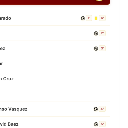
arado
1'
6'
2'
nez
3'
ar
n Cruz
onso Vasquez
4'
vid Baez
5'