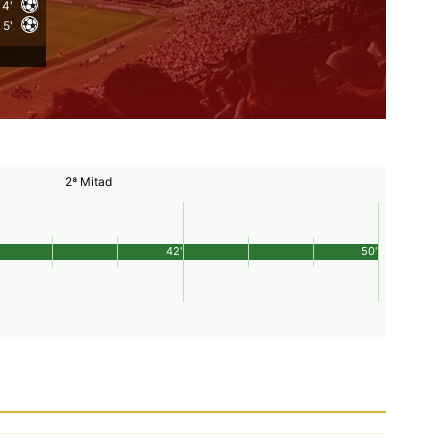
4'
5'
2ª Mitad
42'
50'