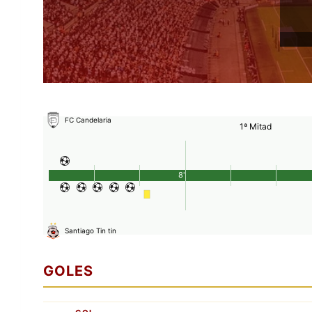
FC Candelaria
1ª Mitad
8'
Santiago Tin tin
GOLES