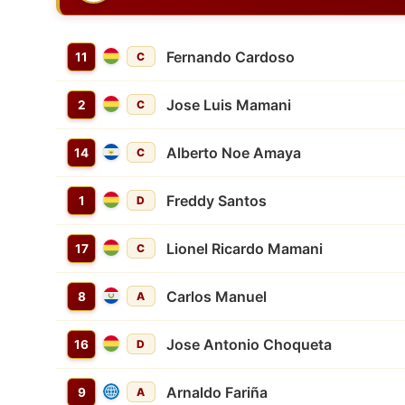
Fernando Cardoso
11
C
Jose Luis Mamani
2
C
Alberto Noe Amaya
14
C
Freddy Santos
1
D
Lionel Ricardo Mamani
17
C
Carlos Manuel
8
A
Jose Antonio Choqueta
16
D
Arnaldo Fariña
9
A