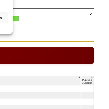
5
as
Puntuación
Jugador