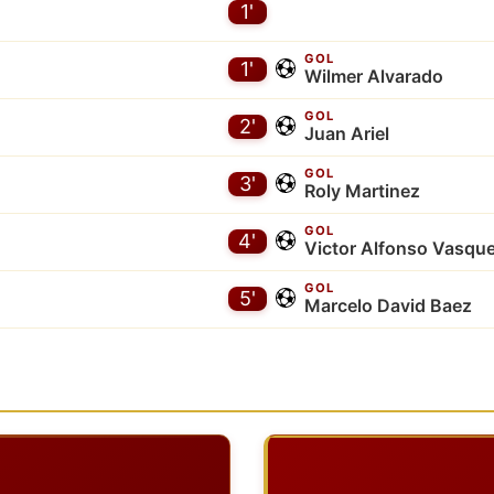
1'
GOL
1'
Wilmer Alvarado
GOL
2'
Juan Ariel
GOL
3'
Roly Martinez
GOL
4'
Victor Alfonso Vasqu
GOL
5'
Marcelo David Baez