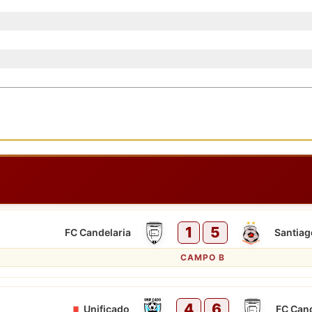
1
5
FC Candelaria
Santiago
CAMPO B
4
6
Unificado
FC Cand