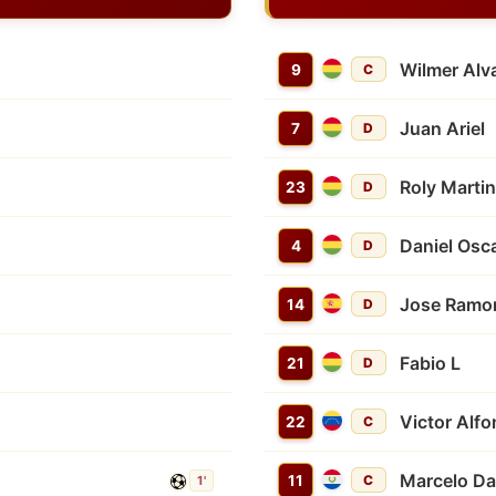
Wilmer Alv
9
C
Juan Ariel
7
D
Roly Marti
23
D
Daniel Osc
4
D
Jose Ramo
14
D
Fabio L
21
D
Victor Alf
22
C
Marcelo Da
11
C
1'