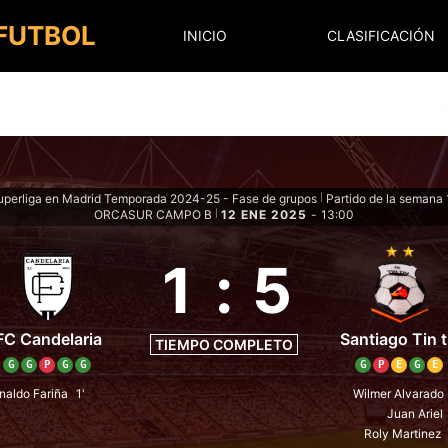
 FUTBOL
INICIO
CLASIFICACIÓN
uperliga en Madrid Temporada 2024-25 - Fase de grupos
Partido de la semana 
|
ORCASUR CAMPO B
12 ENE 2025
-
13:00
|
1
:
5
FC Candelaria
Santiago Tin t
TIEMPO COMPLETO
G
G
P
G
G
G
P
E
G
E
naldo Fariña
1'
Wilmer Alvarado
Juan Ariel
Roly Martinez