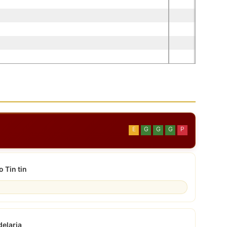
E
G
G
G
P
 Tin tin
elaria