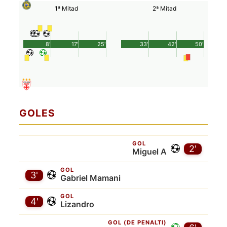
1ª Mitad
2ª Mitad
8'
17'
25'
33'
42'
50'
GOLES
GOL
2'
Miguel A
GOL
3'
Gabriel Mamani
GOL
4'
Lizandro
GOL (DE PENALTI)