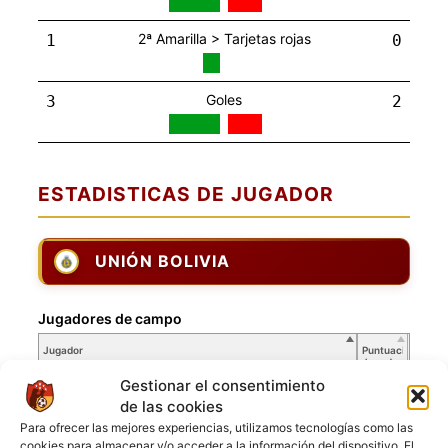
2ª Amarilla > Tarjetas rojas
1
0
Goles
3
2
ESTADISTICAS DE JUGADOR
UNIÓN BOLIVIA
Jugadores de campo
Jugador
Puntuación
Jugador
Gestionar el consentimiento
[1] Boris Adrian Miranda
de las cookies
[3] Marco Andres Olivares
Para ofrecer las mejores experiencias, utilizamos tecnologías como las
[4] Axel Coarite
cookies para almacenar y/o acceder a la información del dispositivo. El