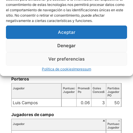
consentimiento de estas tecnologías nos permitirá procesar datos como
[5] Angel Pinedo
el comportamiento de navegación o las identificaciones únicas en este
[6] Gabriel Mamani
sitio. No consentir o retirar el consentimiento, puede afectar
negativamente a ciertas características y funciones.
[8] Sebastian Olivares
[9] Alexander Triveño
Aceptar
[11] Ariel Lunasco
Denegar
[13] Lizandro
Ver preferencias
FC LA PLATA
Política de cookies
Impressum
Porteros
Jugador
Puntuación
Promedio
Goles
Partidos
Jugador
Po
Concedidos
Jugador
PO
Luis Campos
0.06
3
50
Jugadores de campo
Jugador
Puntuación
Jugador