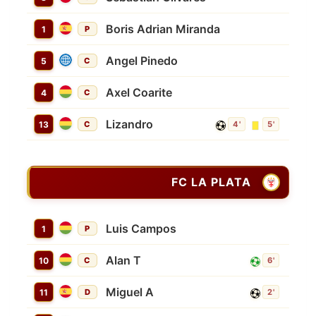
Boris Adrian Miranda
1
P
Angel Pinedo
5
C
Axel Coarite
4
C
Lizandro
13
C
4'
5'
FC LA PLATA
Luis Campos
1
P
Alan T
10
C
6'
Miguel A
11
D
2'