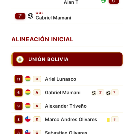
6'
Alan T
GOL
7'
Gabriel Mamani
ALINEACIÓN INICIAL
UNIÓN BOLIVIA
Ariel Lunasco
11
C
Gabriel Mamani
6
A
3'
7'
Alexander Triveño
9
A
Marco Andres Olivares
3
D
8'
Sebastian Olivares
8
C