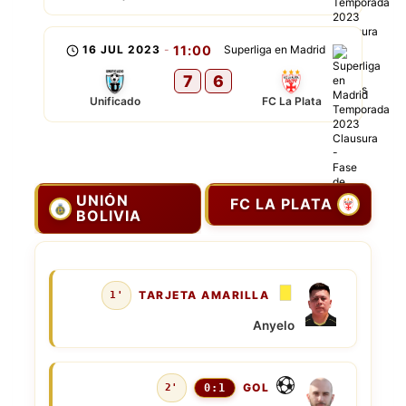
16 JUL 2023
-
11:00
Superliga en Madrid
7
6
Unificado
FC La Plata
UNIÓN
FC LA PLATA
BOLIVIA
TARJETA AMARILLA
1'
Anyelo
GOL
2'
0:1