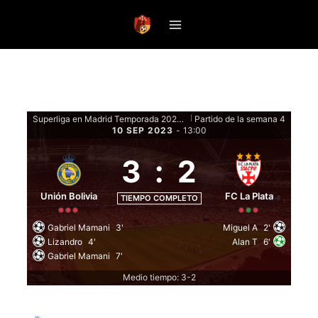
Saltar
al
contenido
Superliga en Madrid Temporada 2023 Clausura - Fase de grupos
Partido de la semana 4
|
10 SEP 2023
-
13:00
3
:
2
Unión Bolivia
FC La Plata
TIEMPO COMPLETO
Gabriel Mamani
3'
Miguel A
2'
Lizandro
4'
Alan T
6'
Gabriel Mamani
7'
Medio tiempo: 3-2