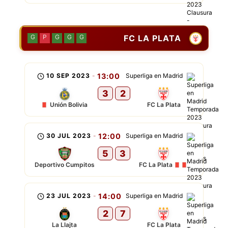
FC LA PLATA
G
P
G
G
G
10 SEP 2023
-
13:00
Superliga en Madrid
3
2
Unión Bolivia
FC La Plata
30 JUL 2023
-
12:00
Superliga en Madrid
5
3
Deportivo Cumpitos
FC La Plata
23 JUL 2023
-
14:00
Superliga en Madrid
2
7
La Llajta
FC La Plata