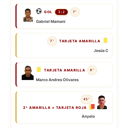
GOL
3:2
7'
Gabriel Mamani
TARJETA AMARILLA
7'
Jesús C
TARJETA AMARILLA
8'
Marco Andres Olivares
45'
2ª AMARILLA > TARJETA ROJA
Anyelo