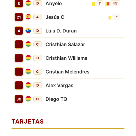
Anyelo
8
D
1'
45'
Jesús C
21
A
7'
Luis D. Duran
4
D
Cristhian Salazar
C
Cristhian Williams
D
Cristian Melendres
C
Alex Vargas
D
Diego TQ
30
C
TARJETAS