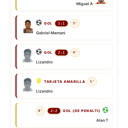
Miguel A
GOL
1:1
3'
Gabriel Mamani
GOL
2:1
4'
Lizandro
TARJETA AMARILLA
5'
Lizandro
GOL (DE PENALTI)
6'
2:2
Alan T