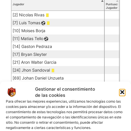
Jugador
Puntuación
Jugador
[2] Nicolas Rivas
[7] Luis Tomas
[10] Moises Borja
[11] Matias Tello
[14] Gaston Pedraza
[17] Bryan Sleyter
[21] Aron Walter Garcia
[24] Jhon Sandoval
[69] Johan Daniel Unzueta
Gestionar el consentimiento
de las cookies
SAN MIGUEL DE UNCIA
Para ofrecer las mejores experiencias, utilizamos tecnologías como las
cookies para almacenar y/o acceder a la información del dispositivo. El
Porteros
consentimiento de estas tecnologías nos permitirá procesar datos como
el comportamiento de navegación o las identificaciones únicas en este
Jugador
Puntuación
Promedio
Goles
Partidos
sitio. No consentir o retirar el consentimiento, puede afectar
Jugador
Po
Concedidos
Jugador
PO
negativamente a ciertas características y funciones.