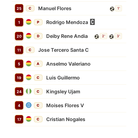
Manuel Flores
25
C
1'
Rodrigo Mendoza
1
P
Deiby Rene Andia
20
D
2'
3'
Jose Tercero Santa C
11
C
Anselmo Valeriano
5
A
Luis Guillermo
19
C
Kingsley Ujam
24
C
Moises Flores V
4
C
Cristian Nogales
17
C