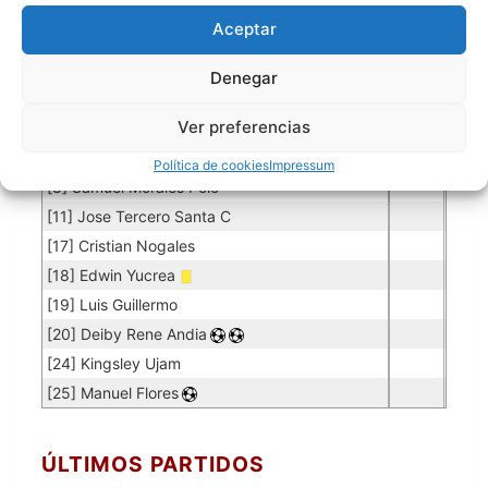
[1] Rodrigo Mendoza
0.04
2
50
Aceptar
Jugadores de campo
Denegar
Jugador
Puntuación
Jugador
Ver preferencias
[4] Moises Flores V
[5] Anselmo Valeriano
Política de cookies
Impressum
[8] Samuel Morales Polo
[11] Jose Tercero Santa C
[17] Cristian Nogales
[18] Edwin Yucrea
[19] Luis Guillermo
[20] Deiby Rene Andia
[24] Kingsley Ujam
[25] Manuel Flores
ÚLTIMOS PARTIDOS