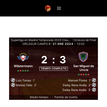
Saltar
al
contenido
Superliga en Madrid Temporada 2023 Clausura - Eliminatorias
Octavos de Final
|
ORCASUR CAMPO B
21 ENE 2024
-
13:00
|
2
:
3
Wilstermann
San Miguel de
TIEMPO COMPLETO
Uncia
Luis Tomas
1'
Manuel Flores
1'
Matias Tello
2'
Deiby Rene Andia
2'
Deiby Rene Andia
3'
Medio tiempo: -
Partido de Vuelta
|