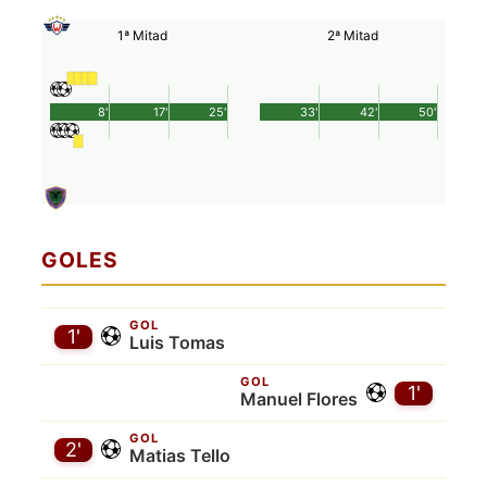
1ª Mitad
2ª Mitad
8'
17'
25'
33'
42'
50'
GOLES
GOL
1'
Luis Tomas
GOL
1'
Manuel Flores
GOL
2'
Matias Tello