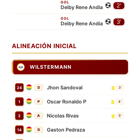
GOL
2'
Deiby Rene Andia
GOL
3'
Deiby Rene Andia
ALINEACIÓN INICIAL
WILSTERMANN
Jhon Sandoval
24
D
3'
Oscar Ronaldo P
1
P
4'
Nicolas Rivas
2
A
5'
Gaston Pedraza
14
D