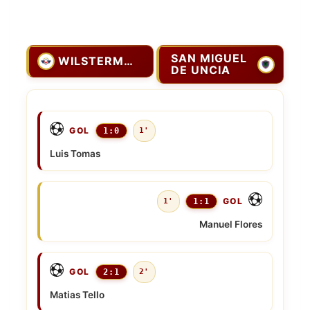
SAN MIGUEL
WILSTERMANN
DE UNCIA
GOL
1:0
1'
Luis Tomas
GOL
1'
1:1
Manuel Flores
GOL
2:1
2'
Matias Tello