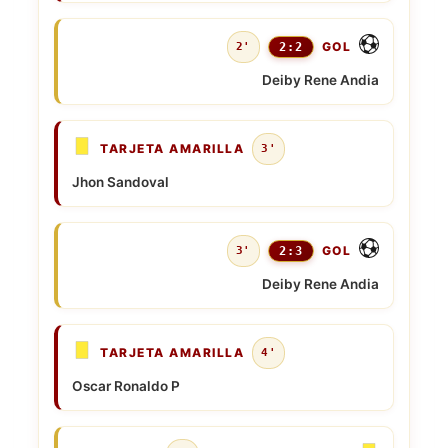
GOL
2'
2:2
Deiby Rene Andia
TARJETA AMARILLA
3'
Jhon Sandoval
GOL
3'
2:3
Deiby Rene Andia
TARJETA AMARILLA
4'
Oscar Ronaldo P