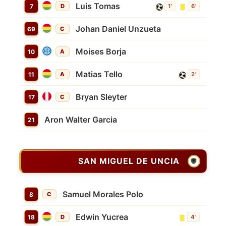
Luis Tomas
7
D
1'
6'
Johan Daniel Unzueta
69
C
Moises Borja
10
A
Matias Tello
11
A
2'
Bryan Sleyter
17
C
Aron Walter Garcia
21
SAN MIGUEL DE UNCIA
Samuel Morales Polo
8
C
Edwin Yucrea
18
D
4'