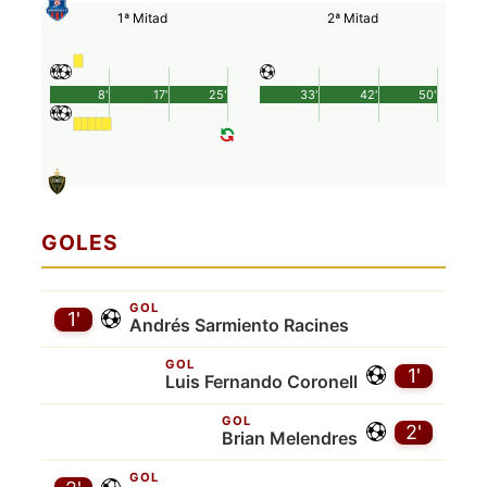
1ª Mitad
2ª Mitad
8'
17'
25'
33'
42'
50'
GOLES
GOL
1'
Andrés Sarmiento Racines
GOL
1'
Luis Fernando Coronell
GOL
2'
Brian Melendres
GOL