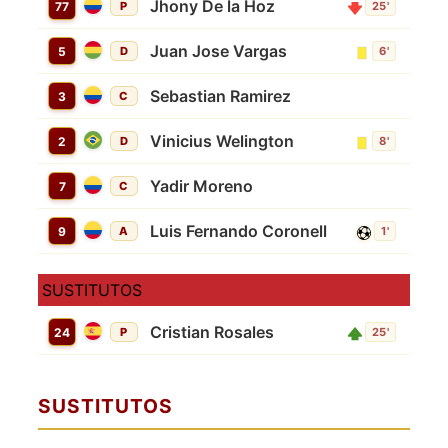
Jhony De la Hoz
77
P
25'
Juan Jose Vargas
5
D
6'
Sebastian Ramirez
3
C
Vinicius Welington
2
D
8'
Yadir Moreno
7
C
Luis Fernando Coronell
9
A
1'
SUSTITUTOS
Cristian Rosales
24
P
25'
SUSTITUTOS