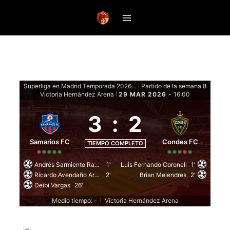
Saltar
al
contenido
Superliga en Madrid Temporada 2026 - Fase de grupos
Partido de la semana 8
|
Victoria Hernández Arena
29 MAR 2026
-
16:00
|
3
:
2
Samarios FC
Condes FC
TIEMPO COMPLETO
Andrés Sarmiento Racines
1'
Luis Fernando Coronell
1'
Ricardo Avendaño Arango
2'
Brian Melendres
2'
Deibi Vargas
26'
Medio tiempo: -
Victoria Hernández Arena
|