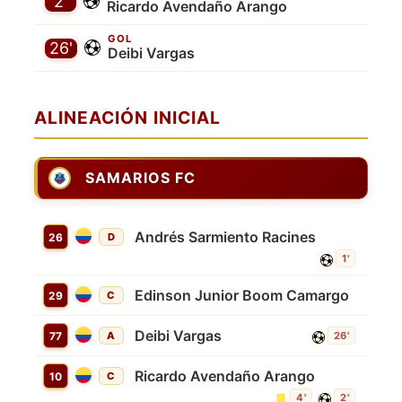
2'
Ricardo Avendaño Arango
GOL
26'
Deibi Vargas
ALINEACIÓN INICIAL
SAMARIOS FC
Andrés Sarmiento Racines
26
D
1'
Edinson Junior Boom Camargo
29
C
Deibi Vargas
77
A
26'
Ricardo Avendaño Arango
10
C
4'
2'