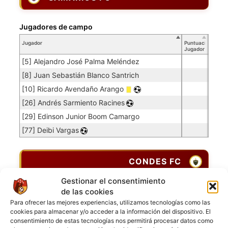
Jugadores de campo
Jugador
Puntuación
Jugador
[5] Alejandro José Palma Meléndez
[8] Juan Sebastián Blanco Santrich
[10] Ricardo Avendaño Arango
[26] Andrés Sarmiento Racines
[29] Edinson Junior Boom Camargo
[77] Deibi Vargas
CONDES FC
Gestionar el consentimiento
Porteros
de las cookies
Para ofrecer las mejores experiencias, utilizamos tecnologías como las
Jugador
Puntuación
Promedio
Goles
Partidos
Jugador
Po
Concedidos
Jugador
cookies para almacenar y/o acceder a la información del dispositivo. El
PO
consentimiento de estas tecnologías nos permitirá procesar datos como
[24] Cristian Rosales
0.04
1
25