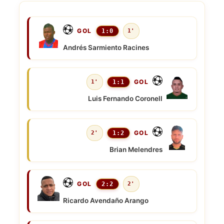
GOL
1:0
1'
Andrés Sarmiento Racines
GOL
1'
1:1
Luis Fernando Coronell
GOL
2'
1:2
Brian Melendres
GOL
2:2
2'
Ricardo Avendaño Arango