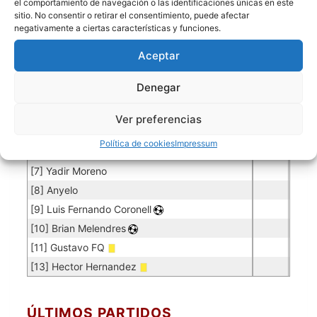
el comportamiento de navegación o las identificaciones únicas en este
sitio. No consentir o retirar el consentimiento, puede afectar
[77] Jhony De la Hoz
0.08
2
25
negativamente a ciertas características y funciones.
Jugadores de campo
Aceptar
Jugador
Puntuación
Jugador
Denegar
[2] Vinicius Welington
[3] Sebastian Ramirez
Ver preferencias
[4] Camilo Rendon
Política de cookies
Impressum
[5] Juan Jose Vargas
[7] Yadir Moreno
[8] Anyelo
[9] Luis Fernando Coronell
[10] Brian Melendres
[11] Gustavo FQ
[13] Hector Hernandez
ÚLTIMOS PARTIDOS