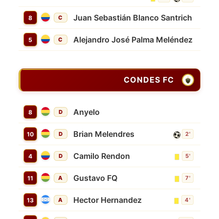
Juan Sebastián Blanco Santrich
8
C
Alejandro José Palma Meléndez
5
C
CONDES FC
Anyelo
8
D
Brian Melendres
10
D
2'
Camilo Rendon
4
D
5'
Gustavo FQ
11
A
7'
Hector Hernandez
13
A
4'