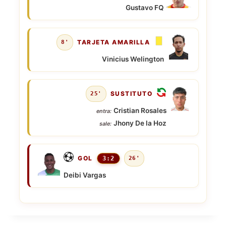
Gustavo FQ
TARJETA AMARILLA
8'
Vinicius Welington
SUSTITUTO
25'
Cristian Rosales
entra:
Jhony De la Hoz
sale:
GOL
3:2
26'
Deibi Vargas