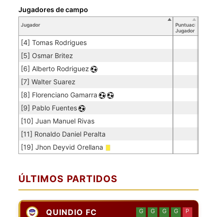
Jugadores de campo
Jugador
Puntuación
Jugador
[4] Tomas Rodrigues
[5] Osmar Britez
[6] Alberto Rodriguez
[7] Walter Suarez
[8] Florenciano Gamarra
[9] Pablo Fuentes
[10] Juan Manuel Rivas
[11] Ronaldo Daniel Peralta
[19] Jhon Deyvid Orellana
ÚLTIMOS PARTIDOS
QUINDIO FC
G
G
G
G
P