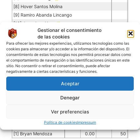
[8] Hover Santos Molina
[9] Ramiro Abanda Lincango
[10] Juan Jose Vega
Gestionar el consentimiento
[11] Ivan Garcia
de las cookies
[17] Eduardo Castaño
Para ofrecer las mejores experiencias, utilizamos tecnologías como las
[19] Joseph Rogel
cookies para almacenar y/o acceder a la información del dispositivo. El
consentimiento de estas tecnologías nos permitirá procesar datos como
[20] Adrian Vega Barrero
el comportamiento de navegación o las identificaciones únicas en este
[70] Henry Alzate
sitio. No consentir o retirar el consentimiento, puede afectar
negativamente a ciertas características y funciones.
[78] Jhon Freddy C
Aceptar
FC RIVER
Denegar
Porteros
Ver preferencias
Jugador
Puntuación
Promedio
Goles
Partidos
Política de cookies
Impressum
Jugador
Po
Concedidos
Jugador
PO
[1] Bryan Mendoza
0.00
50