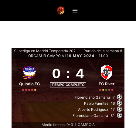
Saltar
al
contenido
Superliga en Madrid Temporada 2024 - Fase de grupos
Partido de la semana 8
|
ORCASUR CAMPO A
19 MAY 2024
-
11:00
|
0
:
4
Quindio FC
FC River
TIEMPO COMPLETO
Florenciano Gamarra
7'
Pablo Fuentes
16'
Alberto Rodriguez
17'
Florenciano Gamarra
31'
Medio tiempo: 0-3
CAMPO A
|