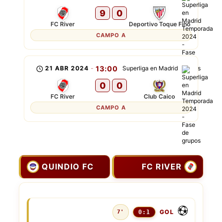
9
0
FC River
Deportivo Toque Fino
CAMPO A
21 ABR 2024
-
13:00
Superliga en Madrid
0
0
FC River
Club Caico
CAMPO A
QUINDIO FC
FC RIVER
GOL
7'
0:1