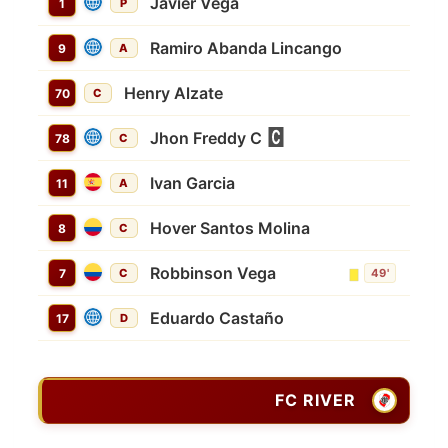
Javier Vega
1
P
Ramiro Abanda Lincango
9
A
Henry Alzate
70
C
Jhon Freddy C
78
C
Ivan Garcia
11
A
Hover Santos Molina
8
C
Robbinson Vega
7
C
49'
Eduardo Castaño
17
D
FC RIVER