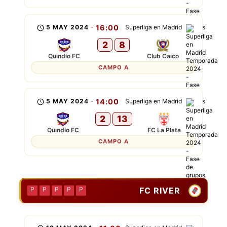
5 MAY 2024
-
16:00
Superliga en Madrid
2
8
Quindio FC
Club Caico
CAMPO A
5 MAY 2024
-
14:00
Superliga en Madrid
2
13
Quindio FC
FC La Plata
CAMPO A
FC RIVER
P
P
P
P
P