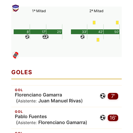
1ª Mitad
2ª Mitad
8'
17'
25'
33'
42'
50'
GOLES
GOL
Florenciano Gamarra
7'
(
Juan Manuel Rivas
)
Asistente:
GOL
Pablo Fuentes
16'
(
Florenciano Gamarra
)
Asistente: