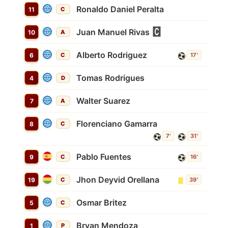
Ronaldo Daniel Peralta
11
C
Juan Manuel Rivas
10
A
Alberto Rodriguez
6
C
17'
Tomas Rodrigues
4
D
Walter Suarez
7
A
Florenciano Gamarra
8
C
7'
31'
Pablo Fuentes
9
C
16'
Jhon Deyvid Orellana
19
C
39'
Osmar Britez
5
C
Bryan Mendoza
1
P