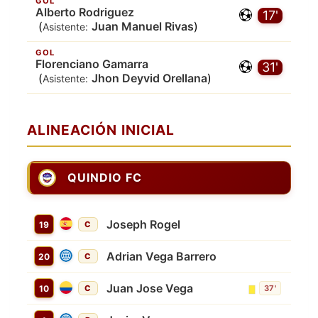
GOL
Alberto Rodriguez
17'
(
Juan Manuel Rivas
)
Asistente:
GOL
Florenciano Gamarra
31'
(
Jhon Deyvid Orellana
)
Asistente:
ALINEACIÓN INICIAL
QUINDIO FC
Joseph Rogel
19
C
Adrian Vega Barrero
20
C
Juan Jose Vega
10
C
37'