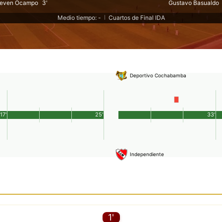
teven Ocampo
3'
Gustavo Basualdo
Medio tiempo: -
Cuartos de Final IDA
|
Deportivo Cochabamba
17'
25'
33'
Independiente
1'