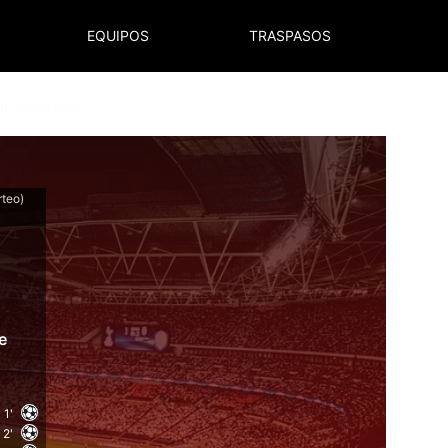
EQUIPOS
TRASPASOS
NORMATIVA
rteo)
e
1'
2'