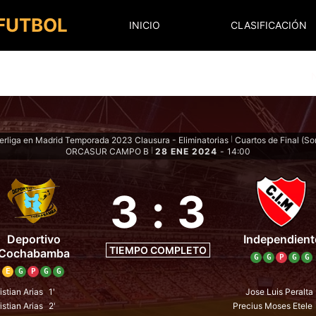
 FUTBOL
INICIO
CLASIFICACIÓN
erliga en Madrid Temporada 2023 Clausura - Eliminatorias
Cuartos de Final (So
|
ORCASUR CAMPO B
28 ENE 2024
-
14:00
|
3
:
3
Deportivo
Independient
TIEMPO COMPLETO
Cochabamba
G
G
P
G
G
E
G
P
G
G
istian Arias
1'
Jose Luis Peralta
istian Arias
2'
Precius Moses Etele