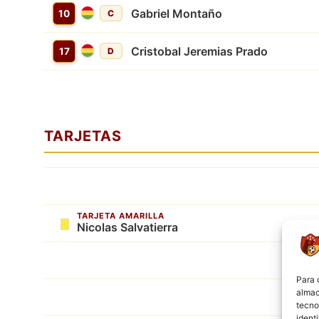
Gabriel Montaño
10
C
Cristobal Jeremias Prado
17
D
TARJETAS
TARJETA AMARILLA
Nicolas Salvatierra
Para 
almac
tecno
ident