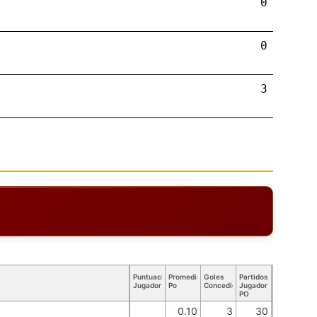
0
0
3
Puntuación
Promedio
Goles
Partidos
Jugador
Po
Concedidos
Jugador
PO
0.10
3
30