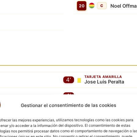
Noel Offm
20
C
TARJETA AMARILLA
4'
Jose Luis Peralta
4'
Gestionar el consentimiento de las cookies
TARJETA AMARILLA
5'
Precius Moses Etele
ofrecer las mejores experiencias, utilizamos tecnologías como las cookies para
TARJETA AMARILLA
enar y/o acceder a la información del dispositivo. El consentimiento de estas
6'
Jarol Rocha
logías nos permitirá procesar datos como el comportamiento de navegación o la
ificaciones únicas en este sitio. No consentir o retirar el consentimiento, puede