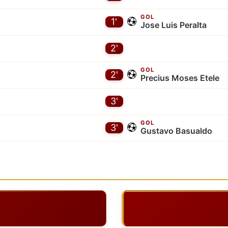
GOL
1'
Jose Luis Peralta
2'
GOL
2'
Precius Moses Etele
3'
GOL
3'
Gustavo Basualdo