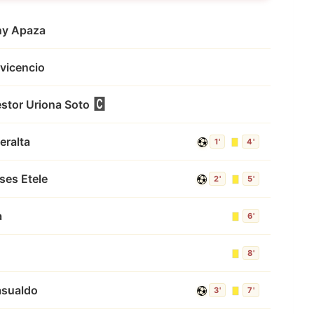
ny Apaza
avicencio
stor Uriona Soto
eralta
1'
4'
ses Etele
2'
5'
a
6'
8'
asualdo
3'
7'