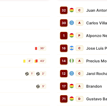
Juan Anto
32
C
Carlos Vill
30
A
Alponzo Ne
1
P
Jose Luis P
16
C
30'
Precius Mo
14
A
4'
43'
Jarol Roch
12
C
1'
2'
Brandon
17
A
3'
Gustavo B
71
D