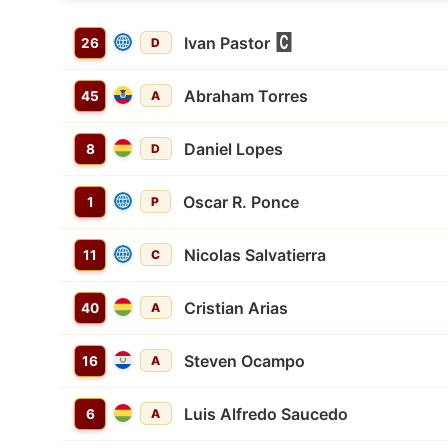
Ivan Pastor
26
D
Abraham Torres
45
A
Daniel Lopes
8
D
Oscar R. Ponce
1
P
Nicolas Salvatierra
11
C
Cristian Arias
40
A
Steven Ocampo
16
A
Luis Alfredo Saucedo
6
A