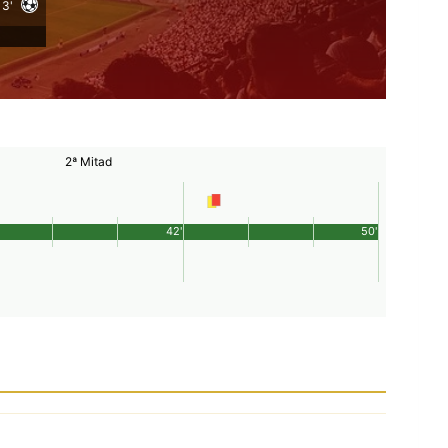
3'
2ª Mitad
42'
50'