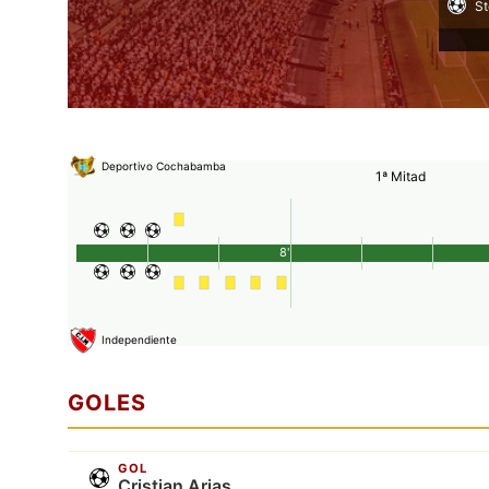
S
Deportivo Cochabamba
1ª Mitad
8'
Independiente
GOLES
GOL
Cristian Arias