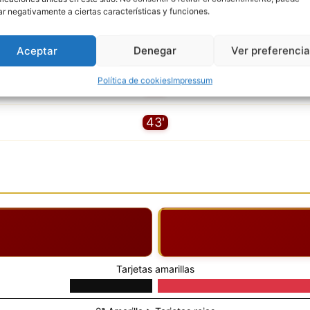
TARJETA AMARILLA
ar negativamente a ciertas características y funciones.
7'
Gustavo Basualdo
TARJETA AMARILLA
8'
Aceptar
Denegar
Ver preferenci
Brandon
Política de cookies
Impressum
30'
43'
Tarjetas amarillas